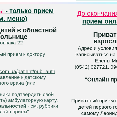
ны
- только прием
До окончани
м. меню)
прием онл
етей в областной
Приват
больнице
взросл
Ковпака 22
Адрес и условия
ый прием к доктору
Записываться на
Елены М
(0542) 627721, 0
.com.ua/patient/pub_auth
равление к детскому
"Онлайн п
ного врача (или
иники подтвердить свой
ть) амбулаторную карту.
Приватный прием п
альностей
- см. рубрики
детей первого г
нлайн прием"
самому Леонид