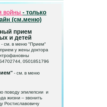
я войны
- только
айн (см.меню)
ный прием
ых и детей
 - см. в меню "Прием"
 прием у жены доктора
итрофановны
964702744, 0501851796
рием"
- см. в меню
о поводу эпилепсии и
ода жизни – звонить
у Ростиславовичу