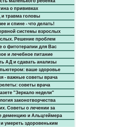
сть маленького ребенка
ина о прививках
 и травма головы
ее и спине - что делать!
ервной системы взрослых
ослых. Решение проблем
е о фитотерапии для Вас
ое и лечебное питание
ть АД и сдавать анализы
мпьютером: ваше здоровье
я - важные советы врача
релеты: советы врача
газете "Зеркало недели"
логия законотворчества
них. Советы о лечении за
е деменцию и Альцгеймера
 и умереть здоровеньким