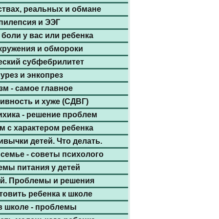
ствах, реальных и обмане
пилепсия и ЭЭГ
боли у вас или ребенка
кружения и обмороки
еский субфебрилитет
урез и энкопрез
зм - самое главное
ивность и хуже (СДВГ)
ихика - решение проблем
м с характером ребенка
вычки детей. Что делать.
семье - советы психолого
мы питания у детей
ей. Проблемы и решения
товить ребенка к школе
в школе - проблемы