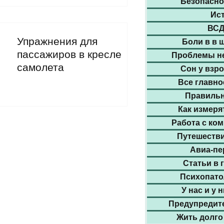
Безопасно
Ист
ВСД
Упражнения для
Боли в в ш
пассажиров в кресле
Проблемы н
самолета
Сон у взр
Все главно
Правильн
Как измеря
Работа с ко
Путешестви
Авиа-пе
Статьи в 
Психопато
У нас и у 
Предупредит
Жить долго