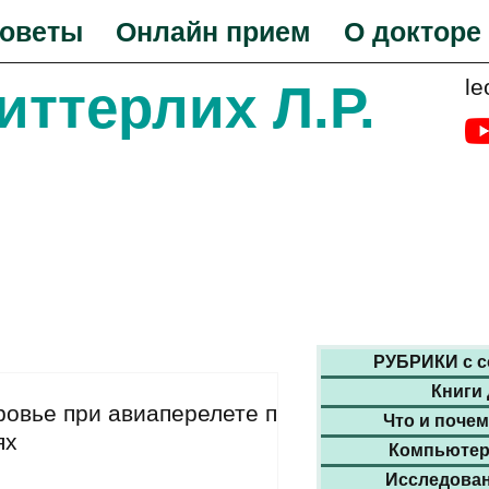
оветы
Онлайн прием
О докторе
le
Биттерлих Л.Р.
и рекомендациии на
доктора Биттерлиха
РУБРИКИ с с
Книги
ровье при авиаперелете при
Что и почем
ях
Компьютер
Исследован