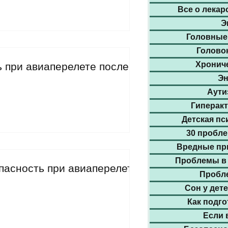
Все о лекар
Э
Головные 
Голово
Хронич
 при авиаперелете после
Эн
Аути
Гиперакт
Детская пс
30 пробле
Вредные при
Проблемы в 
пасность при авиаперелете
Пробле
Сон у дет
Как подго
Если 