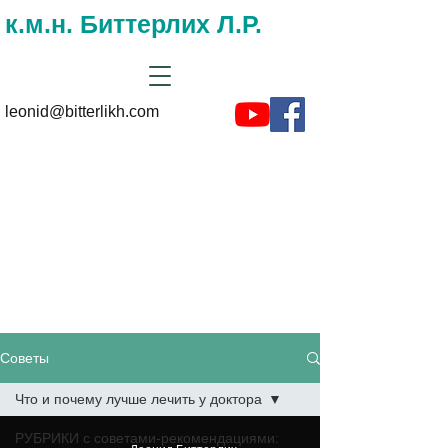
к.м.н. Биттерлих Л.Р.
leonid@bitterlikh.com
Советы и
рекомендациии на
сайте доктора
Биттерлиха
Советы
Что и почему лучше лечить у доктора
РУБРИКИ с советами-рекомендациями: