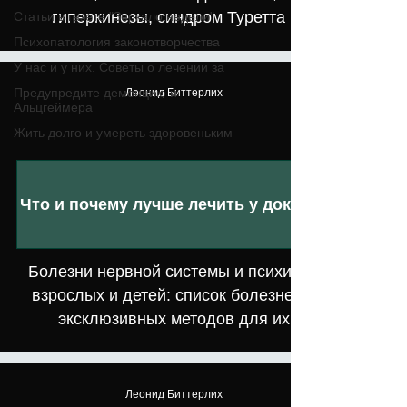
гиперкинезы, синдром Туретта
Статьи в газете "Зеркало недели"
Психопатология законотворчества
У нас и у них. Советы о лечении за
Предупредите деменцию и
Леонид Биттерлих
Альцгеймера
Жить долго и умереть здоровеньким
Что и почему лучше лечить у доктора
Болезни нервной системы и психики у
взрослых и детей: список болезней и
эксклюзивных методов для их
Леонид Биттерлих