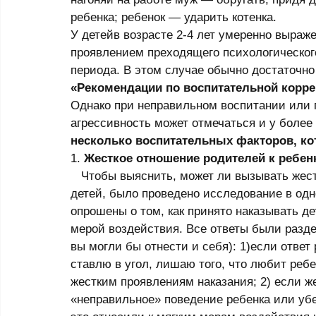
ребенка; ребенок — ударить котенка. 
У детейв возрасте 2-4 лет умеренно выраж
проявлением преходящего психологического 
периода. В этом случае обычно достаточн
«Рекомендации по воспитательной коррек
Однако при неправильном воспитании или 
агрессивность может отмечаться и у более
несколько воспитательных факторов, ко
1. 
Жесткое отношение родителей к ребенк
   Чтобы выяснить, может ли вызывать жестокое отношение родителей агрессивность у 
детей, было проведено исследование в одн
опрошены о том, как принято наказывать д
мерой воздействия. Все ответы были раздел
вы могли бы отнести и себя): 1)если отве
ставлю в угол, лишаю того, что любит ребен
жестким проявлениям наказания; 2) если же
«неправильное» поведение ребенка или убе