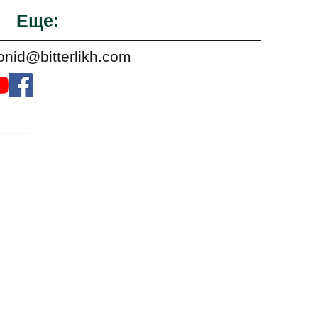
Еще:
onid@bitterlikh.com