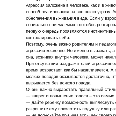
Агрессия заложена в человеке, как и в жив
способ реагирования на внешнюю угрозу. 
обеспечения выживания вида. Если у взро
социально-приемлемых способов реагирован
первую очередь проявляются инстинктивны
контролировать себя. 
Поэтому, очень важно родителям и педагог
агрессию косвенно. Но именно выражать, а 
она, возникая внутри человека, может нака
При отсутствии раздражителей агрессивнос
время возрастает, как бы накапливается. А 
мелких поводов оказывается достаточно, чт
вырывается без всякого повода. 
Очень важно выработать правильный стиль
— запрет и повышение голоса – это самые
— дайте ребенку возможность выплеснуть с
разрешите ему поколотить подушку или разо
— не допускайте при нем вспышек своего г