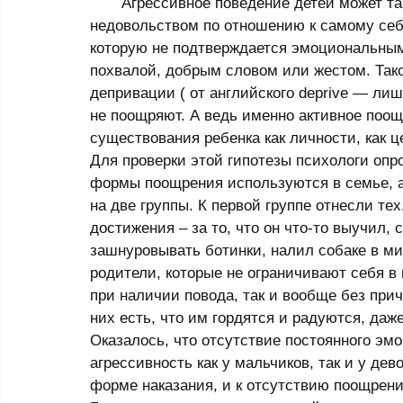
       Агрессивное поведение детей может также порождаться не недовольством другими, а 
недовольством по отношению к самому себе
которую не подтверждается эмоциональным
похвалой, добрым словом или жестом. Так
депривации ( от английского deprive — лишат
не поощряют. А ведь именно активное поо
существования ребенка как личности, как ц
Для проверки этой гипотезы психологи опро
формы поощрения используются в семье, а 
на две группы. К первой группе отнесли тех
достижения – за то, что он что-то выучил,
зашнуровывать ботинки, налил собаке в мис
родители, которые не ограничивают себя в
при наличии повода, так и вообще без причи
них есть, что им гордятся и радуются, даж
Оказалось, что отсутствие постоянного эм
агрессивность как у мальчиков, так и у дев
форме наказания, и к отсутствию поощрени