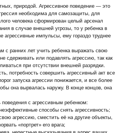
отных, природой. Агрессивное поведение — это 
Агрессия необходима для самозащиты, для 
слого человека сформирован целый арсенал 
ия в случае внешней угрозы, то у ребенка в 
е агрессивные импульсы, ему гораздо труднее 
ам с ранних лет учить ребенка выражать свою 
не сдерживать или подавлять агрессию, так как 
пливаться при отсутствии внешней разрядки. 
ть, потребность совершить агрессивный акт все 
порог запуска агрессии понижается, и все более 
обы она вырвалась наружу. В конце концов, она 
 поведения с агрессивным ребенком:
 неэффективные способы снять агрессивность;
вою агрессию, сместить её на другие объекты, 
рвать «портрет» его врага;
нева, нелестные высказывания в адрес ваших 