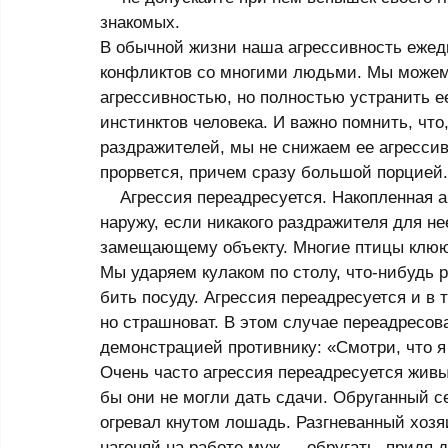
знакомых. 
В обычной жизни наша агрессивность ежед
конфликтов со многими людьми. Мы можем 
агрессивностью, но полностью устранить е
инстинктов человека. И важно помнить, что
раздражителей, мы не снижаем ее агрессивн
прорвется, причем сразу большой порцией.
    Агрессия переадресуется. Накопленная агрессивность рано или поздно вырывается 
наружу, если никакого раздражителя для не
замещающему объекту. Многие птицы клюют
Мы ударяем кулаком по столу, что-нибудь 
бить посуду. Агрессия переадресуется и в 
но страшноват. В этом случае переадресов
демонстрацией противнику: «Смотри, что я 
Очень часто агрессия переадресуется живым
бы они не могли дать сдачи. Обруганный с
огревал кнутом лошадь. Разгневанный хозя
нагоняй на работе муж — обругать, придя 