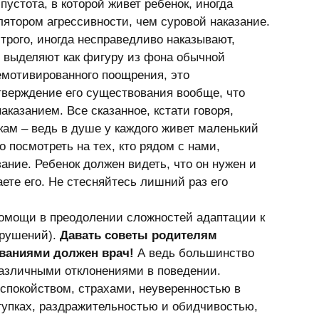
устота, в которой живет ребенок, иногда 
ятором агрессивности, чем суровой наказание. 
строго, иногда несправедливо наказывают, 
, выделяют как фигуру из фона обычной 
емотивированного поощрения, это 
тверждение его существования вообще, что 
казанием. Все сказанное, кстати говоря, 
ам – ведь в душе у каждого живет маленький 
 посмотреть на тех, кто рядом с нами, 
ание. Ребенок должен видеть, что он нужен и 
ете его. Не стесняйтесь лишний раз его 
помощи в преодолении сложностей адаптации к 
рушений). 
Давать советы родителям 
ваниями должен врач!
 А ведь большинство 
различными отклонениями в поведении. 
спокойством, страхами, неуверенностью в 
тупках, раздражительностью и обидчивостью, 