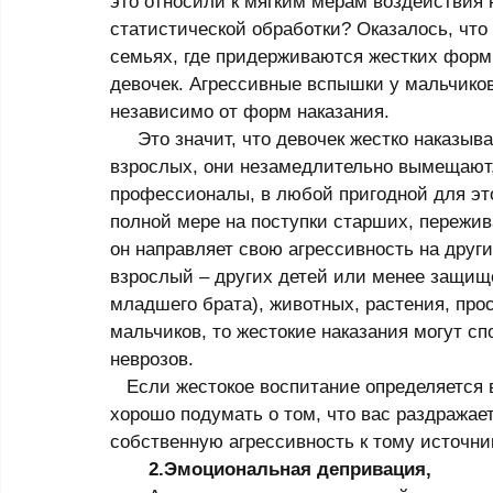
это относили к мягким мерам воздействия н
статистической обработки? Оказалось, что 
семьях, где придерживаются жестких форм н
девочек. Агрессивные вспышки у мальчиков
независимо от форм наказания. 
     Это значит, что девочек жестко наказывать опасно – то зло, которое они получают от 
взрослых, они незамедлительно вымещают, 
профессионалы, в любой пригодной для это
полной мере на поступки старших, пережив
он направляет свою агрессивность на други
взрослый – других детей или менее защищ
младшего брата), животных, растения, про
мальчиков, то жестокие наказания могут с
неврозов. 
   Если жестокое воспитание определяется вашей собственной агрессивностью, то следует 
хорошо подумать о том, что вас раздражает
собственную агрессивность к тому источник
       2.Эмоциональная депривация,