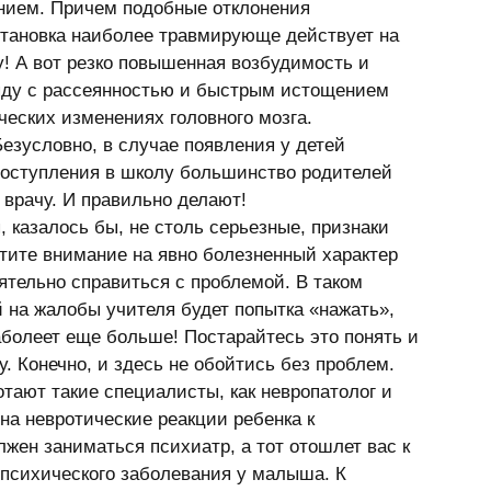
нием. Причем подобные отклонения 
становка наиболее травмирующе действует на 
у! А вот резко повышенная возбудимость и 
ряду с рассеянностью и быстрым истощением 
ческих изменениях головного мозга. 
Безусловно, в случае появления у детей 
 поступления в школу большинство родителей 
врачу. И правильно делают! 
, казалось бы, не столь серьезные, признаки 
тите внимание на явно болезненный характер 
тельно справиться с проблемой. В таком 
на жалобы учителя будет попытка «нажать», 
заболеет еще больше! Постарайтесь это понять и 
. Конечно, и здесь не обойтись без проблем. 
тают такие специалисты, как невропатолог и 
на невротические реакции ребенка к 
лжен заниматься психиатр, а тот отошлет вас к 
 психического заболевания у малыша. К 