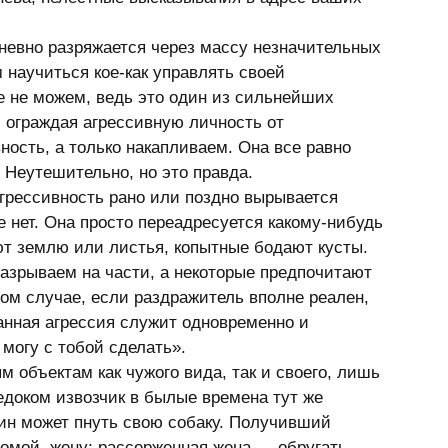
невно разряжается через массу незначительных 
научиться кое-как управлять своей 
е не можем, ведь это один из сильнейших 
, ограждая агрессивную личность от 
ость, а только накапливаем. Она все равно 
 Неутешительно, но это правда. 
е нет. Она просто переадресуется какому-нибудь 
 землю или листья, копытные бодают кусты. 
разрываем на части, а некоторые предпочитают 
том случае, если раздражитель вполне реален, 
анная агрессия служит одновременно и 
могу с тобой сделать». 
 объектам как чужого вида, так и своего, лишь 
едоком извозчик в былые времена тут же 
ин может пнуть свою собаку. Получивший 
домой, жену; рассерженная жена — обругать 