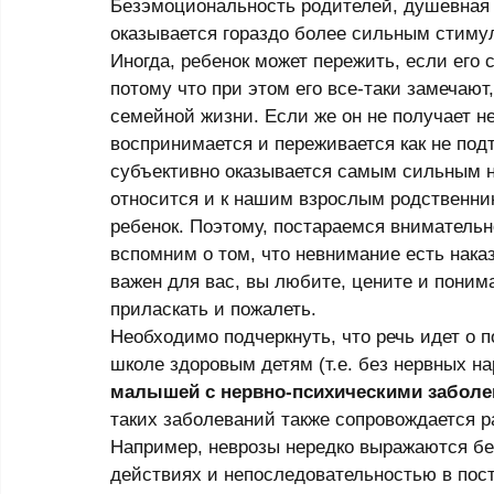
Безэмоциональность родителей, душевная п
оказывается гораздо более сильным стимул
Иногда, ребенок может пережить, если его 
потому что при этом его все-таки замечают
семейной жизни. Если же он не получает н
воспринимается и переживается как не под
субъективно оказывается самым сильным на
относится и к нашим взрослым родственник
ребенок. Поэтому, постараемся внимательно
вспомним о том, что невнимание есть наказ
важен для вас, вы любите, цените и понима
приласкать и пожалеть. 
Необходимо подчеркнуть, что речь идет о 
школе здоровым детям (т.е. без нервных на
малышей с нервно-психическими заболе
таких заболеваний также сопровождается 
Например, неврозы нередко выражаются бе
действиях и непоследовательностью в пос