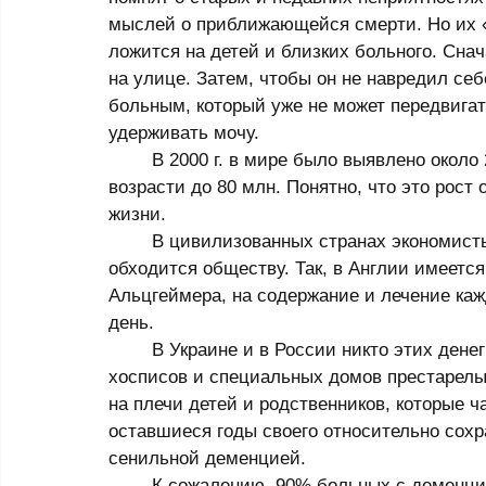
мыслей о приближающейся смерти. Но их 
ложится на детей и близких больного. Сна
на улице. Затем, чтобы он не навредил себе
больным, который уже не может передвигат
удерживать мочу. 
	В 2000 г. в мире было выявлено около 20 млн. больных деменций, а в 2040 г. может 
возрасти до 80 млн. Понятно, что это рос
жизни. 
	В цивилизованных странах экономисты подсчитывают, во сколько деменция 
обходится обществу. Так, в Англии имеется
Альцгеймера, на содержание и лечение кажд
день. 
	В Украине и в России никто этих денег не считает, потому что государство не содержит 
хосписов и специальных домов престарелы
на плечи детей и родственников, которые ч
оставшиеся годы своего относительно сохр
сенильной деменцией. 
	К сожалению, 90% больных с деменцией их родственники приводят ко мне именно 