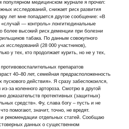
ом популярном медицинском журнале я прочел: 
рожных исследований, снижает риск развития 
ару лет мне попадается другое сообщение: «В 
 «случай — контроль» лонгитюдинальные 
 более высокий риск деменции при болезни 
рильщиков табака. По данным совокупного 
х исследований (28 000 участников), 
о у тех, кто продолжает курить, но не у тех, 
зраст 40–80 лет, семейная предрасположенность 
х пускового действия». Я сразу забеспокоился, 
из-за коленного артороза. Смотрю в другой 
но доказательств протективных (защитных) 
ных средств». Фу, слава богу – пусть и не 
то помогают, значит, точно, не вредят. 
стоверных данных о существенном 