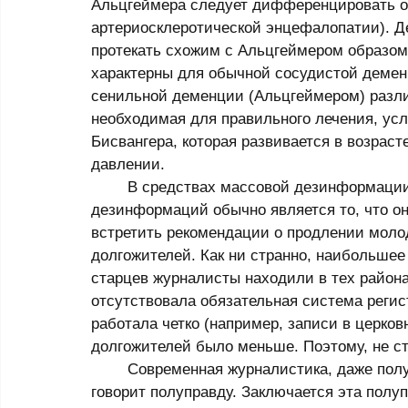
Альцгеймера следует дифференцировать от
артериосклеротической энцефалопатии). Де
протекать схожим с Альцгеймером образом 
характерны для обычной сосудистой демен
сенильной деменции (Альцгеймером) разли
необходимая для правильного лечения, ус
Бисвангера, которая развивается в возраст
давлении. 
	В средствах массовой дезинформации (я так называю СМИ, потому что именно 
дезинформаций обычно является то, что о
встретить рекомендации о продлении молод
долгожителей. Как ни странно, наибольшее
старцев журналисты находили в тех района
отсутствовала обязательная система регис
работала четко (например, записи в церков
долгожителей было меньше. Поэтому, не ст
	Современная журналистика, даже полупрофессиональная, уже не лжет, а скорее 
говорит полуправду. Заключается эта полу