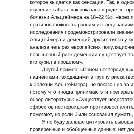
которое выдается как сенсация. Так, в одн
«курение табака, как показано в ряде осто
болезни Альцгеймера на 18–22 %». Через п
противоположность ранним исследованиям
исследования продемонстрировали значимо
Альцгеймера и деменций других типов у ку
анализа четырех европейских популяционны
повышенный риск деменции существует тольк
кто курил в прошлом». 
	Другой пример: «Прием нестероидных противовоспалительных препаратов 
пациентами, входящими в группу риска (во
к болезни Альцгеймера), не показан из-за и
потому что иногда принимаю эти препараты 
обзор литературы: «Существует недостаточ
эффектов нестероидных противовоспалитель
помогают, но если были основания думать, ч
	Я не буду дальше цитировать выводы и рекомендации отдельных статей. Сообщаю 
проверенные и обобщенные данные: нет до