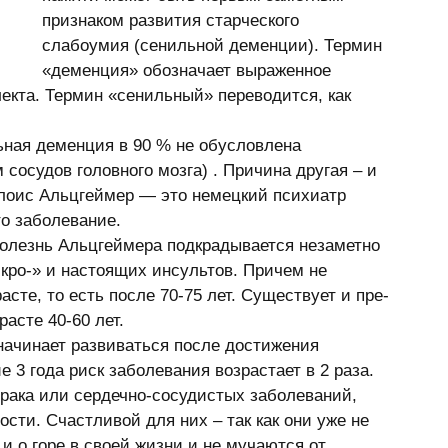
признаком развития старческого 
слабоумия (сенильной деменции). Термин 
«деменция» обозначает выраженное 
екта. Термин «сенильный» переводится, как 
сосудов головного мозга) . Причина другая – и 
Алоис Альцгеймер — это немецкий психиатр 
о заболевание. 
икро-» и настоящих инсультов. Причем не 
сте, то есть после 70-75 лет. Существует и пре-
асте 40-60 лет. 
3 года риск заболевания возрастает в 2 раза. 
рака или сердечно-сосудистых заболеваний, 
сти. Счастливой для них – так как они уже не 
и о горе в своей жизни и не мучаются от 