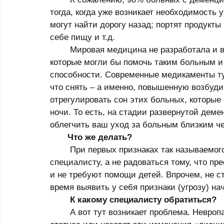
тогда, когда уже возникает необходимость 
могут найти дорогу назад; портят продукты
себе пищу и т.д. 
	Мировая медицина не разработала и в ближайшие десятилетия не откроет средств, 
которые могли бы помочь таким больным и
способности. Современные медикаменты тут 
что снять – а именно, повышенную возбуди
отрегулировать сон этих больных, которые 
ночи. То есть, на стадии развернутой дем
облегчить ваш уход за больным близким чел
       Что же делать?
	При первых признаках так называемого «склероза» надо сразу же обращаться к 
специалисту, а не радоваться тому, что п
и не требуют помощи детей. Впрочем, не с
время выявить у себя признаки (угрозу) н
К какому специалисту обратиться?
	А вот тут возникает проблема. Невропатолог не найдет изменений в неврологическом 