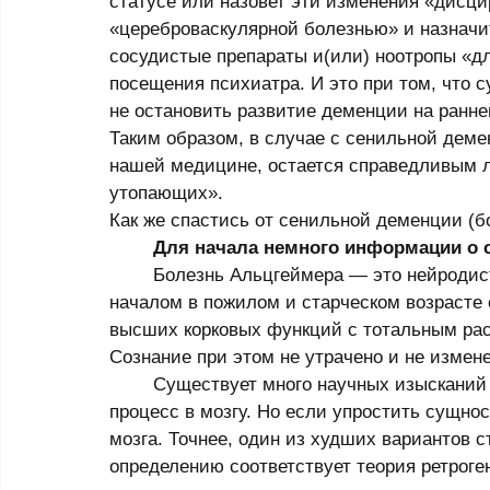
статусе или назовет эти изменения «дисц
«цереброваскулярной болезнью» и назнач
сосудистые препараты и(или) ноотропы «д
посещения психиатра. И это при том, что 
не остановить развитие деменции на ранней
Таким образом, в случае с сенильной деме
нашей медицине, остается справедливым л
утопающих». 
Как же спастись от сенильной деменции (б
	Для начала немного информации о 
	Болезнь Альцгеймера — это нейродистрофическая деменция с малозаметным 
началом в пожилом и старческом возрасте 
высших корковых функций с тотальным рас
Сознание при этом не утрачено и не измене
	Существует много научных изысканий по поводу того, что такое нейродистрофический 
процесс в мозгу. Но если упростить сущнос
мозга. Точнее, один из худших вариантов с
определению соответствует теория ретроген