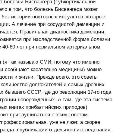
 болезни Бисвангера (субкортикальной 
ло в том, что болезнь Бисвангера может 
без истории повторных инсультов, которые 
ции. А лечение при сосудистой деменции и 
чается. Правильная диагностика деменции, 
ложняется при наследственной форме болезни 
е 40-60 лет при нормальном артериальном 
ни сообщают касательно медицины) можно 
ости и жизни. Прежде всего, это советы 
 количество долгожителей и самых древних 
х бывшего СССР, где до революции 17-го года 
трации новорожденных. А там, где эта система 
ных книгах прибалтийских приходов) 
оит прислушиваться к этим советам. 
правда в публикации отдельного исследования, 