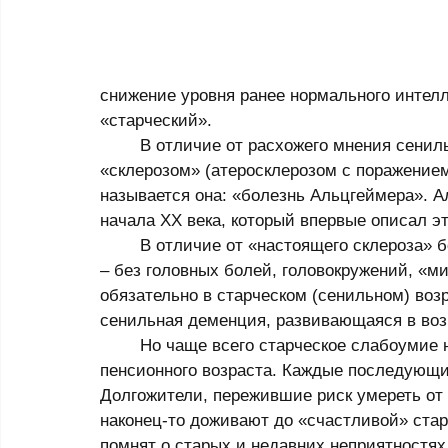
снижение уровня ранее нормального интелл
«старческий». 
	В отличие от расхожего мнения сенильная деменция в 90 % не обусловлена 
«склерозом» (атеросклерозом с поражением 
называется она: «болезнь Альцгеймера». 
начала XX века, который впервые описал эт
	В отличие от «настоящего склероза» болезнь Альцгеймера подкрадывается незаметно 
– без головных болей, головокружений, «м
обязательно в старческом (сенильном) возра
сенильная деменция, развивающаяся в возр
	Но чаще всего старческое слабоумие начинает развиваться после достижения 
пенсионного возраста. Каждые последующие 
Долгожители, пережившие риск умереть от 
наконец-то доживают до «счастливой» старо
помнят о старых и недавних неприятностях 