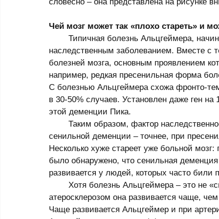
словесно – она представлена на рисунке вн
Чей мозг может так «плохо стареть» и м
	Типичная болезнь Альцгеймера, начинающаяся после 65 лет, не является 
наследственным заболеванием. Вместе с т
болезней мозга, основным проявлением кот
например, редкая пресенильная форма боле
С болезнью Альцгеймера схожа фронто-тем
в 30-50% случаев. Установлен даже ген на 
этой деменции Пика. 
	Таким образом, фактор наследственности чаще имеет место при раннем развитии 
сенильной деменции – точнее, при пресен
Несколько хуже стареет уже больной мозг:
было обнаружено, что сенильная деменция
развивается у людей, которых часто били п
	Хотя болезнь Альцгеймера – это не «склероз», но у людей с церебральным 
атеросклерозом она развивается чаще, чем 
Чаще развивается Альцгеймер и при артери