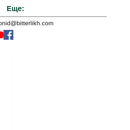
Еще:
onid@bitterlikh.com