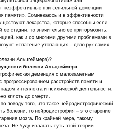
иркуляторной энцефалопатией» или 
ит неэффективные при сенильной деменции 
ля памяти». Сомневаюсь и в эффективности 
существуют лекарства, которые способны если 
 ее стадии, то значительно ее притормозить. 
нцией, как и со многими другими проблемами в 
озунг: «спасение утопающих – дело рук самих 
олезни Альцгеймера)? 
сущности болезни Альцгеймера.
с прогрессированием расстройств памяти и 
падом интеллекта и психической деятельности. 
но вплоть до смерти. 
ть болезни, то нейродистрофия – это старение 
тарения мозга. По крайней мере, такому 
еза. Не буду излагать суть этой теории 