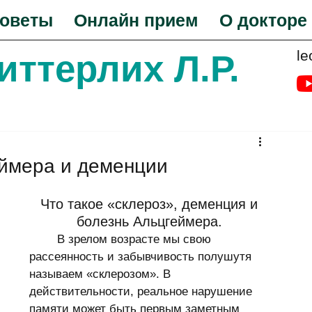
оветы
Онлайн прием
О докторе
le
Биттерлих Л.Р.
еймера и деменции
Что такое «склероз», деменция и 
болезнь Альцгеймера. 
	В зрелом возрасте мы свою 
рассеянность и забывчивость полушутя 
называем «склерозом». В 
действительности, реальное нарушение 
памяти может быть первым заметным 