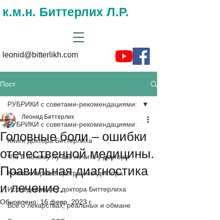
к.м.н. Биттерлих Л.Р.
leonid@bitterlikh.com
Пост
РУБРИКИ с советами-рекомендациями:
Леонид Биттерлих
РУБРИКИ с советами-рекомендациями:
Головные боли – ошибки
Книги доктора Биттерлиха
отечественной медицины.
Что и почему лучше лечить у доктора
Правильная диагностика
Компьютерные программы доктора
и лечение.
Исследования у доктора Биттерлиха
Обновлено:
16 февр. 2023 г.
Все о лекарствах, реальных и обмане