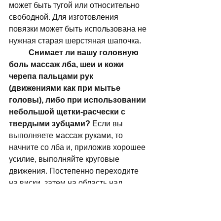
может быть тугой или относительно 
свободной. Для изготовления 
повязки может быть использована не 
нужная старая шерстяная шапочка. 
Снимает ли вашу головную 
боль массаж лба, шеи и кожи 
черепа пальцами рук 
(движениями как при мытье 
головы), либо при использовании 
небольшой щетки-расчески с 
твердыми зубцами?
 Если вы 
выполняете массаж руками, то 
начните со лба и, приложив хорошее 
усилие, выполняйте круговые 
движения. Постепенно переходите 
на виски, затем на область над 
ушами и, наконец, на шейные и 
плечевые мышцы. Если вы 
применяете расческу, следуйте тем 