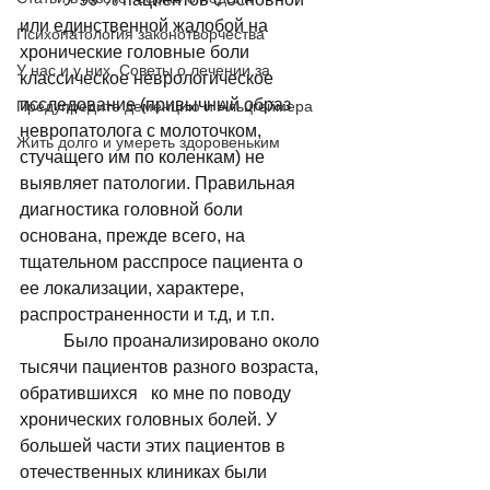
или единственной жалобой на 
Психопатология законотворчества
хронические головные боли 
У нас и у них. Советы о лечении за
классическое неврологическое 
исследование (привычный образ 
Предупредите деменцию и Альцгеймера
невропатолога с молоточком, 
Жить долго и умереть здоровеньким
стучащего им по коленкам) не 
выявляет патологии. Правильная 
диагностика головной боли 
основана, прежде всего, на 
тщательном расспросе пациента о 
ее локализации, характере, 
распространенности и т.д, и т.п. 
	Было проанализировано около 
тысячи пациентов разного возраста, 
обратившихся   ко мне по поводу 
хронических головных болей. У 
большей части этих пациентов в 
отечественных клиниках были 