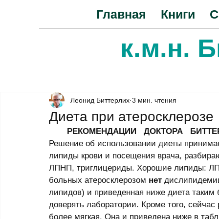
Главная
Книги
С
к.м.н. 
Леонид Биттерлих
3 мин. чтения
Диета при атеросклерозе
РЕКОМЕНДАЦИИ   ДОКТОРА   БИТТЕ
Решение об использовании диеты принимае
липиды крови и посещения врача, разбира
ЛПНП, триглицериды. Хорошие липиды: ЛПВ
больных атеросклерозом 
нет
 дислипидемии
липидов) и приведенная ниже диета таким 
доверять лаборатории. Кроме того, сейчас 
более мягкая. Она и приведена ниже в табл