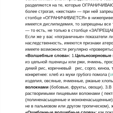
разделяются на те, которые ОГРАНИЧИВА
более строгая, «жесткая» — при ней запрещ
столбце «ОГРАНИЧИВАЕТСЯ» в нижеприведе
имеется дислипидемия, то запрещены все т
— то есть, не только в столбце «ЗАПРЕЩ
Если же у вас «пограничные» показатели л
наследственность, имеются признаки атеро
имеете возможности регулярно «проверятьс
«Волшебные слова»:
 1.
Цельнозерновые
из цельной пшеницы или ржи, ячмень, прос
дикий рис, коричневый   рис, сорго, киноа
конкретнее: хлеб из муки грубого помола (
о
изделия, овсяные, ячменные, ржаные хлопь
волокнами
 (бобовые, фрукты, овощи). 3.В
растворимыми пищевыми волокнами ( пекти
(полиненасыщенные и мононенасыщенные)
не в пальмовом или другом тропическом), 
«Ошибочные волшебные слова»:
 как по