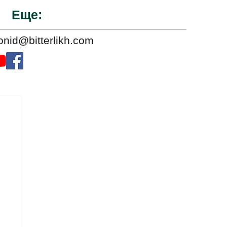
Еще:
onid@bitterlikh.com