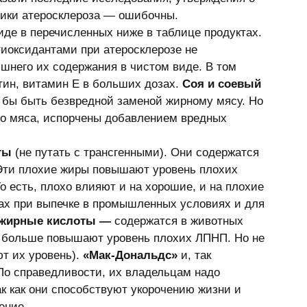
тики атеросклероза — ошибочны. 
иде в перечисленных ниже в таблице продуктах. 
иоксидантами при атеросклерозе не 
ишнего их содержания в чистом виде. В том 
отин, витамин Е в больших дозах. 
Соя и соевый 
и бы быть безвредной заменой жирному мясу. Но 
то мяса, испорчены добавлением вредных 
ты 
(не путать с трансгенными). Они содержатся 
Эти плохие жиры повышают уровень плохих 
есть, плохо влияют и на хорошие, и на плохие 
ах при выпечке в промышленных условиях и для 
жирные кислоты —
 содержатся в животных 
е больше повышают уровень плохих ЛПНП. Но не 
 их уровень). 
«Мак-Дональдс»
 и, так 
По справедливости, их владельцам надо 
к как они способствуют укорочению жизни и 
ение. 