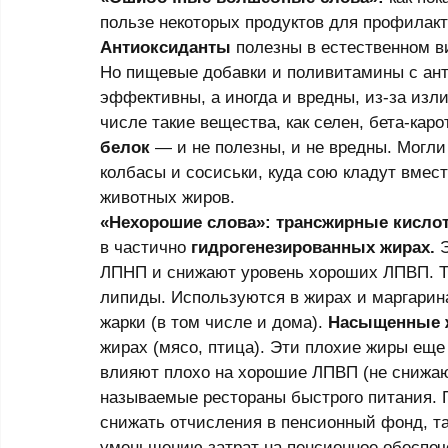
пользе некоторых продуктов для профилак
Антиоксиданты
 полезны в естественном в
Но пищевые добавки и поливитамины с ант
эффективны, а иногда и вредны, из-за изл
числе такие вещества, как селен, бета-кар
белок
 — и не полезны, и не вредны. Могл
колбасы и сосиськи, куда сою кладут вмес
животных жиров. 
«Нехорошие слова»: трансжирные кисло
в частично 
гидрогенезированных жирах. 
ЛПНП и снижают уровень хороших ЛПВП. То 
липиды. Используются в жирах и маргарин
жарки (в том числе и дома). 
Насыщенные 
жирах (мясо, птица). Эти плохие жиры ещ
влияют плохо на хорошие ЛПВП (не снижают
называемые рестораны быстрого питания. 
снижать отчисления в пенсионный фонд, та
уменьшению затрат на пенсионное обеспеч