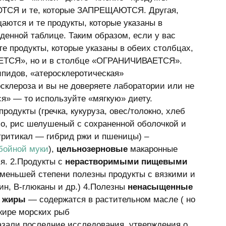
ЮТСЯ и те, которые ЗАПРЕЩАЮТСЯ. Другая, 
аются и те продукты, которые указаны в 
нной таблице. Таким образом, если у вас 
е продукты, которые указаны в обеих столбцах, 
АЕТСЯ», но и в столбце «ОГРАНИЧИВАЕТСЯ». 
ипидов, «атеросклеротическая» 
склероза и вы не доверяете лаборатории или не 
я» — то используйте «мягкую» диету. 
 продукты (гречка, кукуруза, овес/толокно, хлеб 
о, рис шелушеный с сохраненной оболочкой и 
, тритикал — гибрид ржи и пшеницы) – 
бойной муки
), 
цельнозерновые 
макаронные 
я. 2.Продукты с 
нерастворимыми пищевыми 
 меньшей степени полезны продукты с вязкими и 
н, В-глюканы и др.) 4.Полезны 
ненасыщенные 
 
жиры
 — содержатся в растительном масле ( но 
жире морских рыб 
казали последние исследования, утверждения о 