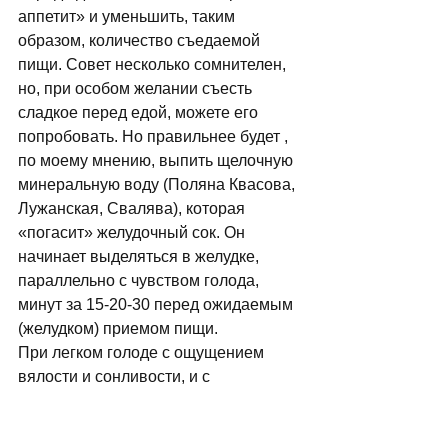
аппетит» и уменьшить, таким 
образом, количество съедаемой 
пищи. Совет несколько сомнителен, 
но, при особом желании съесть 
сладкое перед едой, можете его 
попробовать. Но правильнее будет , 
по моему мнению, выпить щелочную 
минеральную воду (Поляна Квасова, 
Лужанская, Свалява), которая 
«погасит» желудочный сок. Он 
начинает выделяться в желудке, 
параллельно с чувством голода, 
минут за 15-20-30 перед ожидаемым 
(желудком) приемом пищи. 
При легком голоде с ощущением 
вялости и сонливости, и с 
отсутствием тяги к сладкому, желудок 
можно заполнить и натуральным 