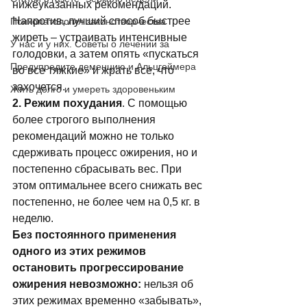
нижеуказанных рекомендаций. 
Напротив, лучший способ быстрее 
Психопатология законотворчества
жиреть – устраивать интенсивные 
У нас и у них. Советы о лечении за
голодовки, а затем опять «пускаться 
Предупредите деменцию и Альцгеймера
во все тяжкие» и жрать все, что 
захочется. 
Жить долго и умереть здоровеньким
2. Режим похудания
. С помощью 
более строгого выполнения 
рекомендаций можно не только 
сдерживать процесс ожирения, но и 
постепенно сбрасывать вес. При 
этом оптимальнее всего снижать вес 
постепенно, не более чем на 0,5 кг. в 
неделю. 
Без постоянного применения 
одного из этих режимов 
остановить прогрессирование 
ожирения невозможно:
 нельзя об 
этих режимах временно «забывать», 