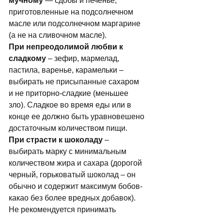
мучному
 — сдобы и печенье, 
приготовленные на подсолнечном 
масле или подсолнечном маргарине 
(а не на сливочном масле). 
Пpи непреодолимой любви к 
сладкому
 – зефир, мармелад, 
пастила, варенье, карамельки – 
выбирать не присыпанные сахаром 
и не приторно-сладкие (меньшее 
зло). Сладкое во время еды или в 
конце ее должно быть уравновешено 
достаточным количеством пищи. 
При страсти к шоколаду
 – 
выбирать марку с минимальным 
количеством жира и сахара (дорогой 
черный, горьковатый шоколад – он 
обычно и содержит максимум бобов-
какао без более вредных добавок). 
Не рекомендуется принимать 