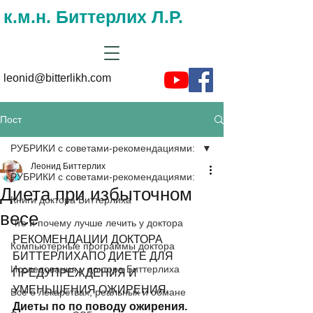
к.м.н. Биттерлих Л.Р.
leonid@bitterlikh.com
Пост
РУБРИКИ с советами-рекомендациями:
Леонид Биттерлих
РУБРИКИ с советами-рекомендациями:
Диета при избыточном
Книги доктора Биттерлиха
весе
Что и почему лучше лечить у доктора
РЕКОМЕНДАЦИИ ДОКТОРА   
Компьютерные программы доктора
БИТТЕРЛИХАПО ДИЕТЕ ДЛЯ 
Исследования у доктора Биттерлиха
ПРЕДУПРЕЖДЕНИЯ И 
УМЕНЬШЕНИЯ ОЖИРЕНИЯ. 
Все о лекарствах, реальных и обмане
Диеты по по поводу ожирения.