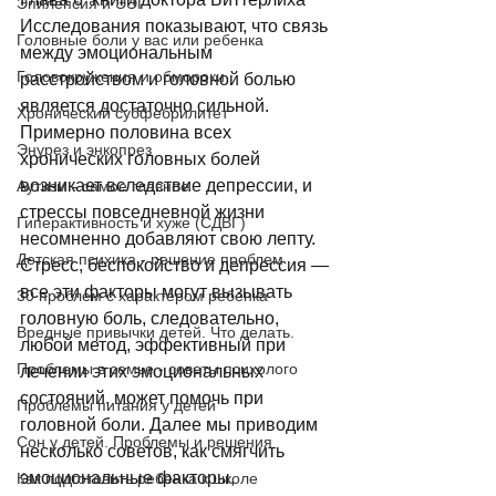
Эпилепсия и ЭЭГ
Исследования показывают, что связь 
Головные боли у вас или ребенка
между эмоциональным 
Головокружения и обмороки
расстройством и головной болью 
является достаточно сильной. 
Хронический субфебрилитет
Примерно половина всех 
Энурез и энкопрез
хронических головных болей 
возникает вследствие депрессии, и 
Аутизм - самое главное
стрессы повседневной жизни 
Гиперактивность и хуже (СДВГ)
несомненно добавляют свою лепту. 
Детская психика - решение проблем
Стресс, беспокойство и депрессия — 
все эти факторы могут вызывать 
30 проблем с характером ребенка
головную боль, следовательно, 
Вредные привычки детей. Что делать.
любой метод, эффективный при 
Проблемы в семье - советы психолого
лечении этих эмоциональных 
состояний, может помочь при 
Проблемы питания у детей
головной боли. Далее мы приводим 
Сон у детей. Проблемы и решения
несколько советов, как смягчить 
эмоциональные факторы, 
Как подготовить ребенка к школе