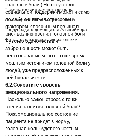
головные боли.) Но отсутствие 
Психопатология законотворчества
социальной поддержки может и само 
по себе считаться стрессовым 
У нас и у них. Советы о лечении за
фактором, способным повышать 
Предупредите деменцию и Альцгеймера
риск возникновения головной боли. 
Жить долго и умереть здоровеньким
Чувство одиночества и 
заброшенности может быть 
неосознаваемым, но в то же время 
мощным источником головной боли у 
людей, уже предрасположенных к 
ней биологически. 
6.2.Сократите уровень 
эмоционального напряжения.
Насколько важен стресс с точки 
зрения развития головной боли? 
Пока эмоциональное состояние 
пациента не придет в норму, 
головная боль будет его частым 
спутником. Нет никаких сомнений, 