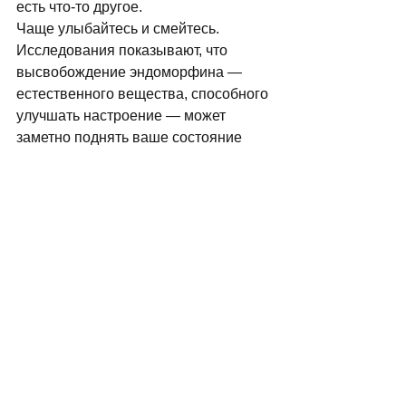
есть что-то другое. 
Чаще улыбайтесь и смейтесь. 
Исследования показывают, что 
высвобождение эндоморфина — 
естественного вещества, способного 
улучшать настроение — может 
заметно поднять ваше состояние 
духа, даже если вы не думали об 
этом. 
Чаще плачьте. Многие психологи 
говорят, что плач — лучший способ 
дать выход стрессу, с которым может 
сравниться разве что громкий, 
пронзительный крик.
Головные боли у вас или ребенка