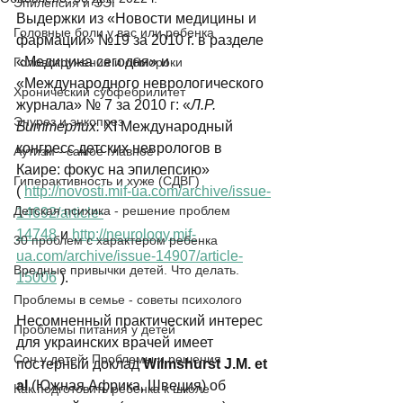
Эпилепсия и ЭЭГ
Выдержки из «Новости медицины и 
Головные боли у вас или ребенка
фармации» №19 за 2010 г. в разделе 
«Медицина сегодня» и 
Головокружения и обмороки
«Международного неврологического 
Хронический субфебрилитет
журнала» № 7 за 2010 г: «
Л.Р. 
Энурез и энкопрез
Биттеpлих. 
XI Международный 
конгресс детских неврологов в 
Аутизм - самое главное
Каире: фокус на эпилепсию» 
Гиперактивность и хуже (СДВГ)
( 
http://novosti.mif-ua.com/archive/issue-
Детская психика - решение проблем
14692/article-
14748
 и 
http://neurology.mif-
30 проблем с характером ребенка
ua.com/archive/issue-14907/article-
Вредные привычки детей. Что делать.
15006
 ). 
Проблемы в семье - советы психолого
Несомненный практический интерес 
Проблемы питания у детей
для украинских врачей имеет 
Сон у детей. Проблемы и решения
постерный доклад 
Wilmshurst J.M. et 
al 
(Южная Африка, Швеция) об 
Как подготовить ребенка к школе