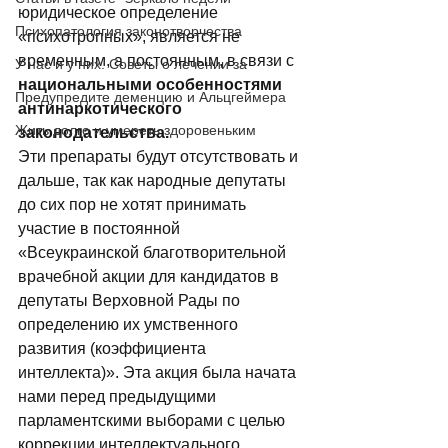
юридическое определение 
Психопатология законотворчества
«психотропных», является не 
временным, а постоянным, в связи с 
У нас и у них. Советы о лечении за
национальными особенностями 
Предупредите деменцию и Альцгеймера
антинаркотического 
Жить долго и умереть здоровеньким
законодательства.
Эти препараты будут отсутствовать и 
дальше, так как народные депутаты 
до сих пор не хотят принимать 
участие в постоянной 
«Всеукраинской благотворительной 
врачебной акции для кандидатов в 
депутаты Верховной Рады по 
определению их умственного 
развития (коэффициента 
интеллекта)». Эта акция была начата 
нами перед предыдущими 
парламентскими выборами с целью 
коррекции интеллектуального 