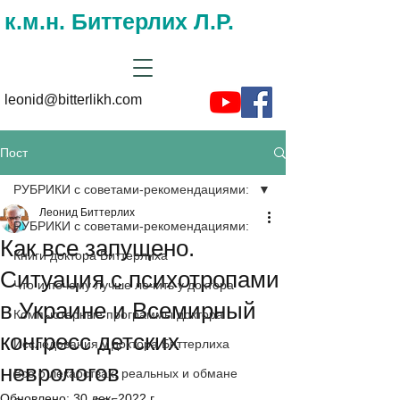
к.м.н. Биттерлих Л.Р.
leonid@bitterlikh.com
Пост
РУБРИКИ с советами-рекомендациями:
Леонид Биттерлих
РУБРИКИ с советами-рекомендациями:
Как все запущено.
Книги доктора Биттерлиха
Ситуация с психотропами
Что и почему лучше лечить у доктора
в Украине и Всемирный
Компьютерные программы доктора
конгресс детских
Исследования у доктора Биттерлиха
неврологов
Все о лекарствах, реальных и обмане
Обновлено:
30 дек. 2022 г.