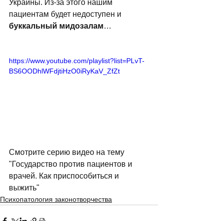
Украины. Из-за этого нашим 
пациентам будет недоступен и 
буккальный мидозалам
…  
https://www.youtube.com/playlist?list=PLvT-
BS6OODhlWFdjtiHzO0iRyKaV_ZfZt
Смотрите серию видео на тему 
"Государство против пациентов и 
врачей. Как приспособиться и 
выжить" 
Психопатология законотворчества