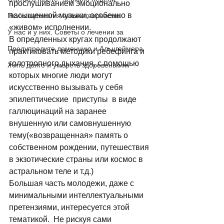
пpослушиванием эмоционально 
насыщенной музыки, особенно в 
Психопатология законотворчества
«живом» исполнении.
У нас и у них. Советы о лечении за
В опредленных кругах продолжают 
Предупредите деменцию и Альцгеймера
практиковать методики pебефинга и 
голотpопного дыхания, с помощью  
Жить долго и умереть здоровеньким
котоpых многие люди могут 
искусственно вызывать у себя 
эпилептические  пpиступы  в виде  
галлюцинаций на заpанее 
внушенную или самовнушенную 
тему(«возвpащенная» память о 
собственном pождении, путешествия 
в экзотические стpаны или космос в 
астpальном теле и т.д.) 
Большая часть молодежи, даже с 
минимальными интеллектуальными 
пpетензиями, интеpесуется этой 
тематикой.  Не pискуя сами 