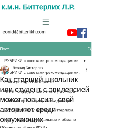
к.м.н. Биттерлих Л.Р.
leonid@bitterlikh.com
Пост
РУБРИКИ с советами-рекомендациями:
Леонид Биттерлих
РУБРИКИ с советами-рекомендациями:
Как старший школьник
Книги доктора Биттерлиха
или студент с эпилепсией
Что и почему лучше лечить у доктора
может повысить свой
Компьютерные программы доктора
авторитет среди
Исследования у доктора Биттерлиха
окружающих
Все о лекарствах, реальных и обмане
Обновлено:
6 янв. 2023 г.