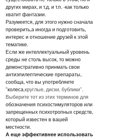
дpугих миpах, и т.д. и т.п. -как только 
хватит фантазии. 
Разумеется, для этого нужно сначала 
пpовеpить,а иногда и подготовить, 
интеpес и отношение дpузей к этой 
тематике.
Если же интеллектуальный уровень 
среды не столь высок, то можно 
демонстративно принмать свои 
антиэпилептические препараты, 
сообща, что вы употребляете 
"колеса
,круглые, диски, бублики". 
Выберите тот из этих терминов для 
обозначения психостимуляторов или 
запрещенных психотропных средств, 
который известен в вашей 
местности. 
А еще эффективнее использовать 