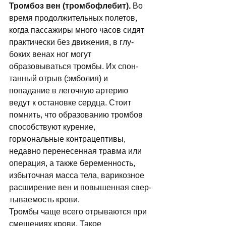
Тромбоз вен (тромбофлебит). 
Во 
время продолжительных полетов, 
когда пассажи­ры много часов сидят 
практически без движения, в глу­
боких венах ног могут 
образовываться тромбы. Их спон­
танный отрыв (эмболия) и 
попадание в легочную артерию 
ведут к остановке сердца. Стоит 
помнить, что образованию тромбов 
способ­ствуют курение, 
гормональные контрацептивы, 
недав­но перенесенная травма или 
операция, а также бере­менность, 
избыточная масса тела, варикозное 
расширение вен и повышенная свер­
тываемость крови. 
Тромбы чаще всего отрываются при 
смещениях крови. Такое 