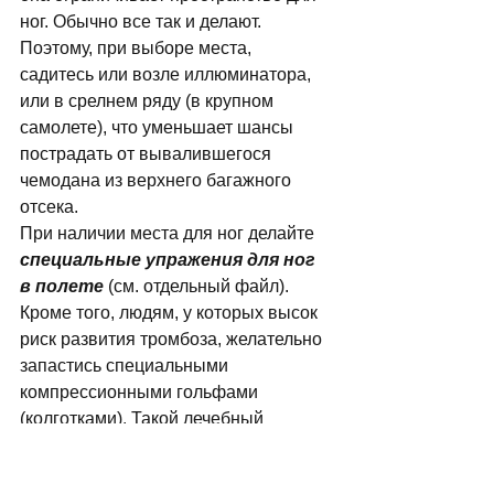
ног. Обычно все так и делают. 
Поэтому, при выборе места, 
садитесь или возле иллюминатора, 
или в срелнем ряду (в крупном 
самолете), что уменьшает шансы 
пострадать от вывалившегося 
чемодана из верхнего багажного 
отсека. 
При наличии места для ног делайте 
специальные упражения для ног 
в полете
 (см. отдельный файл). 
Кроме того, людям, у которых высок 
риск развития тромбоза, желательно 
запастись специальными 
компрессионными гольфами 
(колготками). Такой лечебный 
трикотаж вне полетов явялется 
более эффективным средством для 