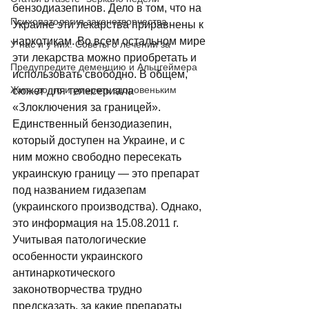
бензодиазепинов. Дело в том, что на 
Психопатология законотворчества
Украине эти лекарства приравнены к 
наркотикам. Во всем остальном мире 
У нас и у них. Советы о лечении за
эти лекарства можно приобретать и 
Предупредите деменцию и Альцгеймера
использовать свободно. В общем, 
Жить долго и умереть здоровеньким
сюжет для телесериала 
«Злоключения за границей». 
Единственный бензодиазепин, 
который доступен на Украине, и с 
ним можно свободно пересекать 
украинскую границу — это препарат 
под названием гидазепам 
(украинского производства). Однако, 
это информация на 15.08.2011 г. 
Учитывая патологические 
особенности украинского 
антинаркотического 
законотворчества трудно 
предсказать, за какие препараты 