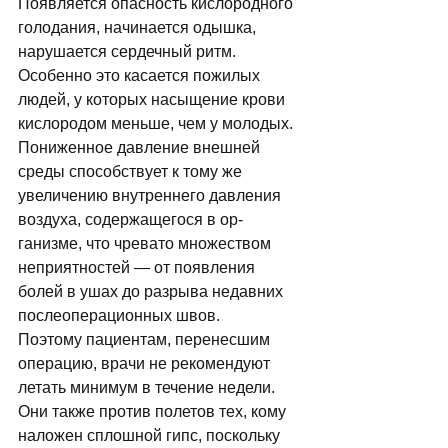
Появляется опас­ность кислородного 
голодания, начинается одышка, 
нарушается сердечный ритм. 
Особенно это касается пожилых 
людей, у которых насыще­ние крови 
кислородом меньше, чем у молодых. 
Пониженное давление внешней 
среды способствует к тому же 
увеличению внутреннего давления 
воздуха, содержащегося в ор­
ганизме, что чревато множеством 
неприятно­стей — от появления 
болей в ушах до разрыва недавних 
послеоперационных швов. 
Поэтому пациентам, перенесшим 
операцию, врачи не рекомендуют 
летать минимум в течение неде­ли. 
Они также против полетов тех, кому 
нало­жен сплошной гипс, поскольку 