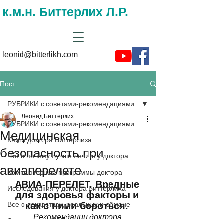
к.м.н. Биттерлих Л.Р.
leonid@bitterlikh.com
Пост
РУБРИКИ с советами-рекомендациями:
Леонид Биттерлих
РУБРИКИ с советами-рекомендациями:
Медицинская
Книги доктора Биттерлиха
безопасность при
Что и почему лучше лечить у доктора
авиаперелете
Компьютерные программы доктора
АВИА-ПЕРЕЛЕТ. Вредные 
Исследования у доктора Биттерлиха
для здоровья факторы и 
Все о лекарствах, реальных и обмане
как с ними бороться. 
Рекомендации доктора 