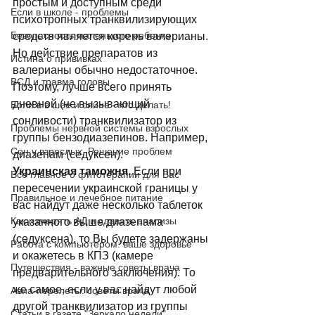
простым и доступным среди 
Если в школе - проблемы
психотропных транквилизирующих 
Безопасность маленького ребенка
средств является корень валерианы. 
Но действие препаратов из 
Истина о прививках
валерианы обычно недостаточное. 
ВСД и травма головы
Поэтому, лучше всего принять 
дневной (не вызывающий 
Боли в в шее и спине - что делать!
сонливости) транквилизатор из 
Проблемы нервной системы взрослых
группы бензодиазепинов. Например, 
Сон у взрослых. Решение проблем
диазепам (седуксен). 
Украинская таможня.
 Если при 
Все главное о фитотерапии для Вас
пересечении украинской границы у 
Правильное и лечебное питание
вас найдут даже несколько таблеток 
Как измерять АД и сдавать анализы
указанного выше диазепама 
(седуксена), то Вы будете задержаны 
Работа с компьютером: ваше здоровье
и окажетесь в КПЗ (камере 
Путешествия - важные советы врача
предварительного заключения). То 
же самое, если у вас найдут любой 
Авиа-перелеты: советы врача
другой транквилизатор из группы 
Статьи в газете "Зеркало недели"