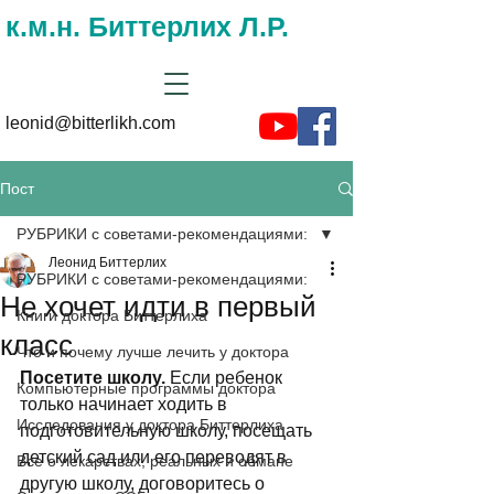
к.м.н. Биттерлих Л.Р.
leonid@bitterlikh.com
Пост
РУБРИКИ с советами-рекомендациями:
Леонид Биттерлих
РУБРИКИ с советами-рекомендациями:
Не хочет идти в первый
Книги доктора Биттерлиха
класс
Что и почему лучше лечить у доктора
Посетите школу.
 Если ребенок 
Компьютерные программы доктора
только начинает ходить в 
Исследования у доктора Биттерлиха
подготовительную школу, посещать 
детский сад или его переводят в 
Все о лекарствах, реальных и обмане
другую школу, договоритесь о 