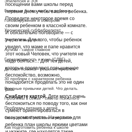
Эпилепсия и ЭЭГ
посещении вами школы перед 
Головные боли у вас или ребенка
первым днем учебы вашего ребенка. 
Проведите некоторое время со 
Головокружения и обмороки
своим ребенком в классной комнате. 
Хронический субфебрилитет
И обязательно поговорите — с 
учителем. Для того, чтобы ребенок 
Энурез и энкопрез
увидел, что маме и папе нравится 
Аутизм - самое главное
этот новый Человек, что учителя не 
Гиперактивность и хуже (СДВГ)
надо бояться… Для тех детей, 
которые проявляют повышенное 
Детская психика - решение проблем
беспокойство, возможно, 
30 проблем с характером ребенка
понадобится проделать это не один 
Вредные привычки детей. Что делать.
раз. 
Снабдите картой.
 Дети могут очень 
Проблемы в семье - советы психолого
беспокоиться по поводу того, как они 
Проблемы питания у детей
сумеют ориентироваться в 
незнакомом месте. Начертите для 
Сон у детей. Проблемы и решения
ребенка план школы яркими цветами 
Как подготовить ребенка к школе
и укажите, где находятся такие 