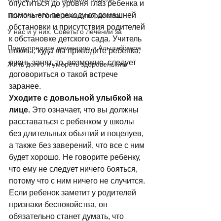
опуститься до уровня глаз ребенка и 
помочь его переходу от домашней 
Психопатология законотворчества
обстановки и присутствия родителей 
У нас и у них. Советы о лечении за
к обстановке детского сада. Учитель 
Предупредите деменцию и Альцгеймера
школы, куда вы приводите ребенка, 
очень занят, то, возможно, следует 
Жить долго и умереть здоровеньким
договориться о такой встрече 
заранее. 
Уходите с довольной улыбкой на 
лице.
 Это означает, что вы должны 
расставаться с ребенком у школы 
без длительных объятий и поцелуев, 
а также без заверений, что все с ним 
будет хорошо. Не говорите ребенку, 
что ему не следует ничего бояться, 
потому что с ним ничего не случится. 
Если ребенок заметит у родителей 
признаки беспокойства, он 
обязательно станет думать, что 