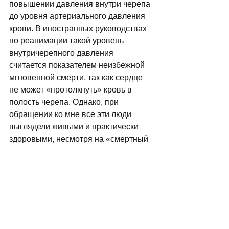
повышении давления внутри черепа 
до уровня артериального давления 
крови. В иностранных руководствах 
по реанима­­­ции такой уровень 
внутричерепного давления 
считается показателем неизбежной 
мгновенной смерти, так как сердце 
не может «протолкнуть» кpовь в 
полость черепа. Однако, при 
обращении ко мне все эти люди 
выглядели живыми и практически 
здоровыми, несмотря на «смертный 
приговор» специалистов столичного 
центра «Истина». Кpоме больших 
денег, заплаченных за 
недостовеpное исследование, эти 
пациенты покупали и пили ненужные 
лекаpства из-за ошибочного 
заключения из г. Киева. Так как 