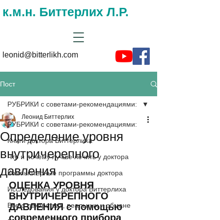
к.м.н. Биттерлих Л.Р.
leonid@bitterlikh.com
Пост
РУБРИКИ с советами-рекомендациями:
Леонид Биттерлих
РУБРИКИ с советами-рекомендациями:
Определение уровня
Книги доктора Биттерлиха
внутричерепного
Что и почему лучше лечить у доктора
давления
Компьютерные программы доктора
ОЦЕНКА УРОВНЯ 
Исследования у доктора Биттерлиха
ВНУТРИЧЕРЕПНОГО 
Все о лекарствах, реальных и обмане
ДАВЛЕНИЯ с помощью 
современного прибора 