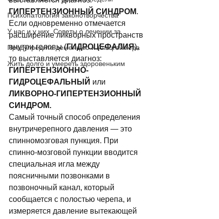
ГИПЕРТЕНЗИОННЫЙ СИНДРОМ
. 
Психопатология законотворчества
Если одновременно отмечается 
У нас и у них. Советы о лечении за
расширение ликворных пространств 
внутри головы (
ГИДРОЦЕФАЛИЯ
), 
Предупредите деменцию и Альцгеймера
то выставляется диагноз: 
Жить долго и умереть здоровеньким
ГИПЕРТЕНЗИОННО-
ГИДРОЦЕФАЛЬНЫЙ
 или 
ЛИКВОРНО-ГИПЕРТЕНЗИОННЫЙ 
СИНДРОМ.
Самый точный способ опpеделения 
внутpичеpепного давления — это 
спинно­­­мозговая пункция. При 
спинно-мозговой пункции вводится 
специальная игла между 
поясничными позвонками в 
позвоночный канал, котоpый 
сообщается с полостью чеpепа, и 
измеряется давление вытекающей 