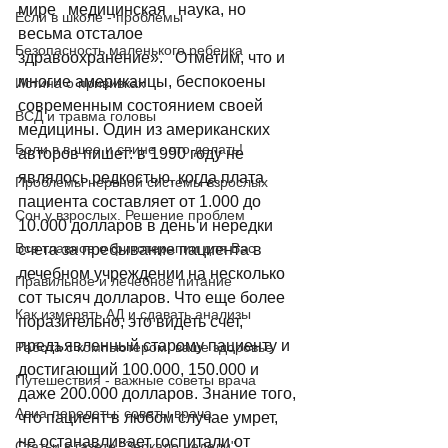
мире   медицинская   наука, но 
Если в школе - проблемы
весьма отсталое 
Безопасность маленького ребенка
здравоохранение».   Отметим, что и 
многие американцы, беспокоены 
Истина о прививках
современным состоянием своей 
ВСД и травма головы
медицины. Один из американских 
Боли в в шее и спине - что делать!
авторов пишет: в 1990 году не 
являлось редкостью, когда плата 
Проблемы нервной системы взрослых
пациента составляет от 1.000 до 
Сон у взрослых. Решение проблем
10.000 долларов в день и нередки 
Все главное о фитотерапии для Вас
счета за пребывание пациента в 
лечебном учреждении на несколько 
Правильное и лечебное питание
сот тысяч долларов. Что еще более 
Как измерять АД и сдавать анализы
поразительно, это видеть счет, 
предъявленный старому пациенту и 
Работа с компьютером: ваше здоровье
достигающий 100.000, 150.000 и 
Путешествия - важные советы врача
даже 200.000 долларов. Знание того, 
Авиа-перелеты: советы врача
что пациент в любом случае умрет, 
не останавливает госпитали от 
Статьи в газете "Зеркало недели"