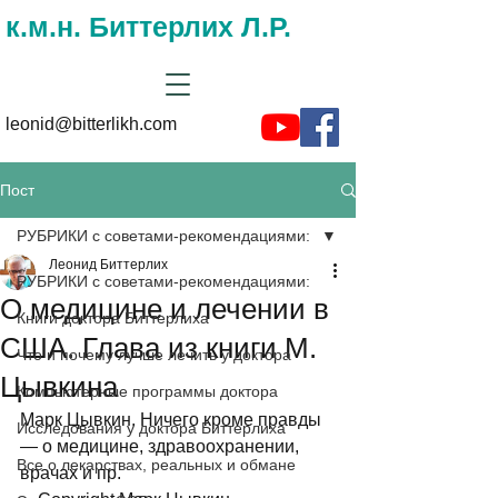
к.м.н. Биттерлих Л.Р.
leonid@bitterlikh.com
Пост
РУБРИКИ с советами-рекомендациями:
Леонид Биттерлих
РУБРИКИ с советами-рекомендациями:
О медицине и лечении в
Книги доктора Биттерлиха
США. Глава из книги М.
Что и почему лучше лечить у доктора
Цывкина
Компьютерные программы доктора
Марк Цывкин. Ничего кроме правды 
Исследования у доктора Биттерлиха
— о медицине, здравоохранении, 
Все о лекарствах, реальных и обмане
врачах и пр. 