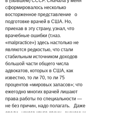
в (бывшем) СССР. Сначала у меня 
сформировалось несколько 
восторженное представление   о 
подготовке врачей в США. Но, 
приехав в эту страну, узнал, что 
врачебные ошибки (т.наз. 
«malpractice») здесь настолько не 
являются редкостью, что стали 
стабильным источником доходов 
большой части общего числа 
адвокатов, которых в США, как 
известно, то ли 70, то ли 75 
процентов «мировых запасов»; что 
ежегодно многих врачей лишают 
права работы по специальности — 
не без причин, надо полагать.   Даже 
среди   узкого круга своих   знакомых 
и родственников   встречались   
случаи   безответственного (мягко 