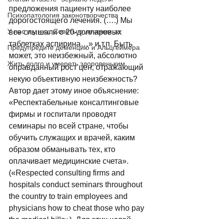
предложения пациенту наиболее 
Психопатология законотворчества
дорогостоящего лечения. (….) Мы 
У нас и у них. Советы о лечении за
все слышали о 20-долларовых 
таблетках аспирина…» и.т.п. Быть 
Предупредите деменцию и Альцгеймера
может, это неизбежный, абсолютно 
Жить долго и умереть здоровеньким
оправданный рост цен, отражающий 
некую объективную неизбежность? 
Автор дает этому иное объяснение: 
«Респектабельные консалтинговые 
фирмы и госпитали проводят 
семинары по всей стране, чтобы 
обучить служащих и врачей, каким 
образом обманывать тех, кто 
оплачивает медицинские счета». 
(«Respected consulting firms and 
hospitals conduct seminars throughout 
the country to train employees and 
physicians how to cheat those who pay 