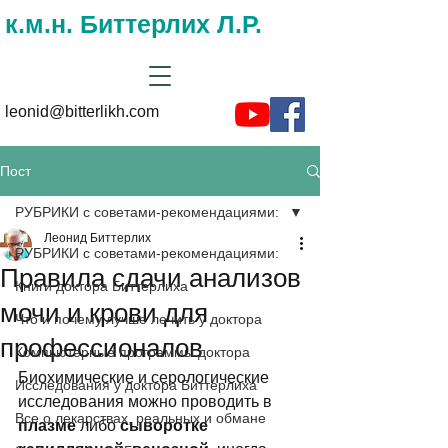
к.м.н. Биттерлих Л.Р.
leonid@bitterlikh.com
Пост
РУБРИКИ с советами-рекомендациями:
Леонид Биттерлих
РУБРИКИ с советами-рекомендациями:
Правила сдачи анализов
Книги доктора Биттерлиха
мочи и крови для
Что и почему лучше лечить у доктора
профессионалов
Компьютерные программы доктора
Биохимические и серологические 
Исследования у доктора Биттерлиха
исследования можно проводить в 
Все о лекарствах, реальных и обмане
плазме
 либо 
сыворотке 