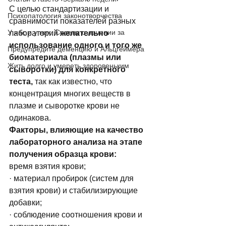
С целью стандартизации и 
Психопатология законотворчества
сравнимости показателей разных 
У нас и у них. Советы о лечении за
лабораторий 
желательно 
использование одного и того же 
Предупредите деменцию и Альцгеймера
биоматериала (плазмы или 
Жить долго и умереть здоровеньким
сыворотки) для конкретного 
теста, 
так как известно, что 
концентрация многих веществ в 
плазме и сыворотке крови не 
одинакова. 
Факторы, влияющие на качество 
лабораторного анализа на этапе 
получения образца крови:
время взятия крови; 
· материал пробирок (систем для 
взятия крови) и стабилизирующие 
добавки;
· соблюдение соотношения крови и 