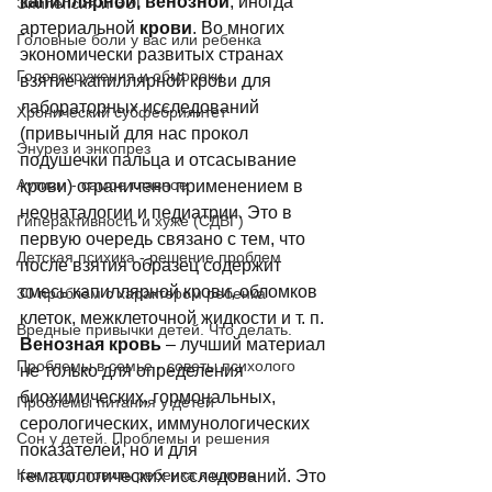
капиллярной, венозной
, иногда 
Эпилепсия и ЭЭГ
артериальной 
крови
. Во многих 
Головные боли у вас или ребенка
экономически развитых странах 
Головокружения и обмороки
взятие капиллярной крови для 
лабораторных исследований 
Хронический субфебрилитет
(привычный для нас прокол 
Энурез и энкопрез
подушечки пальца и отсасывание 
Аутизм - самое главное
крови) ограничено применением в 
неонаталогии и педиатрии. Это в 
Гиперактивность и хуже (СДВГ)
первую очередь связано с тем, что 
Детская психика - решение проблем
после взятия образец содержит 
смесь капиллярной крови, обломков 
30 проблем с характером ребенка
клеток, межклеточной жидкости и т. п. 
Вредные привычки детей. Что делать.
Венозная кровь
 – лучший материал 
Проблемы в семье - советы психолого
не только для определения 
биохимических, гормональных, 
Проблемы питания у детей
серологических, иммунологических 
Сон у детей. Проблемы и решения
показателей, но и для 
Как подготовить ребенка к школе
гематологических исследований. Это 