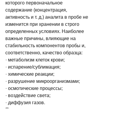
которого первоначальное 
содержание (концентрация, 
активность и т. д.) аналита в пробе не 
изменится при хранении в строго 
определенных условиях. Наиболее 
важные причины, влияющие на 
стабильность компонентов пробы и, 
соответственно, качество образца: 
· метаболизм клеток крови;
· испарение/сублимация;
· химические реакции;
· разрушение микроорганизмами;
· осмотические процессы;
· воздействие света;
· диффузия газов. 
Применение закрытых вакуумных 
систем для взятия и хранения крови 
с различными добавками и 
стабилизаторами решает 