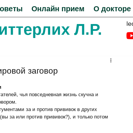
оветы
Онлайн прием
О докторе
le
Биттерлих Л.Р.
ировой заговор
и
ателей, чья повседневная жизнь скучна и 
овором. 
гументами за и против прививок в других 
вы за или против прививок?), и только потом 