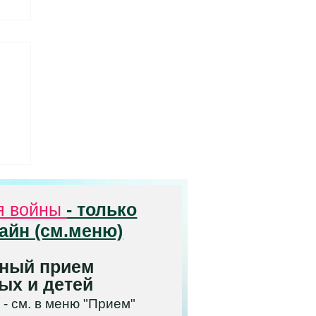
я
ия
.
я войны
- только
айн (см.меню)
ный прием
ых и детей
 - см. в меню "Прием"