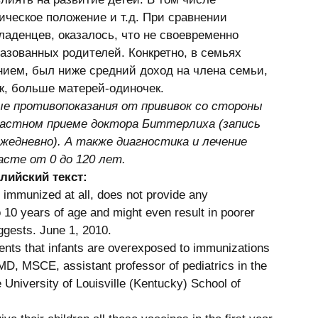
ическое положение и т.д. При сравнении 
аденцев, оказалось, что не своевременно 
зованных родителей. Конкретно, в семьях 
нием, был ниже средний доход на члена семьи, 
ж, больше матерей-одиночек. 
ые противопоказания от прививок со стороны 
астном приеме доктора Биттерлиха (запись 
 ежедневно). А также диагностика и лечение 
асте от 0 до 120 лет.
лийский текст:
g immunized at all, does not provide any 
o 10 years of age and might even result in poorer 
gests. June 1, 2010. 
ents that infants are overexposed to immunizations 
 MD, MSCE, assistant professor of pediatrics in the 
e University of Louisville (Kentucky) School of 