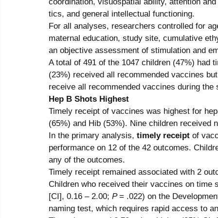
coordination, visuospatial ability, attention an
tics, and general intellectual functioning. 
For all analyses, researchers controlled for ag
maternal education, study site, cumulative eth
an objective assessment of stimulation and em
A total of 491 of the 1047 children (47%) had t
(23%) received all recommended vaccines but 
receive all recommended vaccines during the s
Hep B Shots Highest
Timely receipt of vaccines was highest for hep
(65%) and Hib (53%). Nine children received no
In the primary analysis, 
timely receipt
 of vac
performance on 12 of the 42 outcomes. Childre
any of the outcomes. 
Timely receipt remained associated with 2 outc
Children who received their vaccines on time s
[CI], 0.16 – 2.00; 
P 
= .022) on the Developmen
naming test, which requires rapid access to an