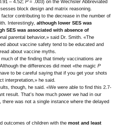
.91 – 4.52; 
P 
= .003) on the Wechsler Abbreviated 
ssesses block design and matrix reasoning. 
actor contributing to the decrease in the number of 
h. Interestingly, 
although lower SES was 
high SES was associated with absence of 
onal parental behavior,» said Dr. Smith. «The 
ned about vaccine safety tend to be educated and 
 read about vaccine myths. 
uch of the finding that timely vaccinations are 
 Although the differences did meet «the magic 
P
have to be careful saying that if you get your shots 
ct interpretation,» he said. 
ults, though, he said. «We were able to find this 2.7-
icant result. That’s how much power we had in our 
n, there was not a single instance where the delayed 
 outcomes of children with the 
most and least 