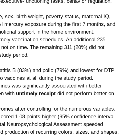
d executive-functioning tasks, behavior regulation, 
e, sex, birth weight, poverty status, maternal IQ, 
yl mercury exposure during the first 7 months, and 
otional support in the home environment. 
imely vaccination schedules. An additional 235 
not on time. The remaining 311 (20%) did not 
tudy period. 
atitis B (83%) and polio (79%) and lowest for DTP 
 vaccines at all during the study period. 
cines was significantly associated with better 
n with 
untimely receipt
 did not perform better on 
omes after controlling for the numerous variables. 
cored 1.08 points higher (95% confidence interval 
tal Neuropsychological Assessment speeded 
d production of recurring colors, sizes, and shapes. 