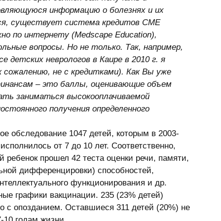
вляющуюся информацию о болезнях и их 
тся, существует система кредитов CME 
жно по интернету (Medscape Education), 
льные вопросы. Но не только. Так, например, 
е детских неврологов в Каире в 2010 г. я 
 сожалению, не с кредитками). Как Вы уже 
инансам – это баллы, оценивающие объем 
ать заниматься высокооплачиваемой 
постоянного получения определенного 
е обследование 1047 детей, которым в 2003-
исполнилось от 7 до 10 лет. Соответственно, 
й ребенок прошел 42 теста оценки речи, памяти, 
ельной дифференцировки) способностей, 
нтеллектуального функционирования и др. 
ные графики вакцинации. 235 (23% детей) 
о с опозданием. Оставшиеся 311 детей (20%) не 
-10 годам жизни. 