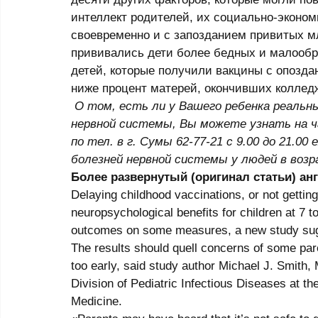
интеллект родителей, их социально-эконом
своевременно и с запозданием привитых мл
прививались дети более бедных и малообра
детей, которые получили вакцины с опозда
ниже процент матерей, окончивших коллед
О том, есть ли у Вашего ребенка реальн
нервной системы, Вы можете узнать на ч
по тел. в г. Сумы 62-77-21 с 9.00 до 21.00
болезней нервной системы у людей в возр
Более развернутый (оригинал статьи) анг
Delaying childhood vaccinations, or not gettin
neuropsychological benefits for children at 7 t
outcomes on some measures, a new study sug
The results should quell concerns of some par
too early, said study author Michael J. Smith,
Division of Pediatric Infectious Diseases at th
Medicine. 