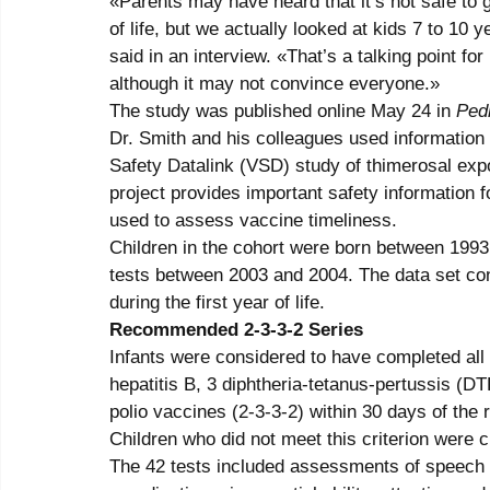
«Parents may have heard that it’s not safe to gi
of life, but we actually looked at kids 7 to 10 y
said in an interview. «That’s a talking point for 
although it may not convince everyone.» 
The study was published online May 24 in 
Pedi
Dr. Smith and his colleagues used information 
Safety Datalink (VSD) study of thimerosal e
project provides important safety information 
used to assess vaccine timeliness. 
Children in the cohort were born between 199
tests between 2003 and 2004. The data set con
during the first year of life. 
Recommended 2-3-3-2 Series
Infants were considered to have completed all
hepatitis B, 3 diphtheria-tetanus-pertussis (DT
polio vaccines (2-3-3-2) within 30 days of the 
Children who did not meet this criterion were c
The 42 tests included assessments of speech 