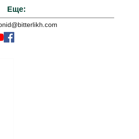
Еще:
onid@bitterlikh.com