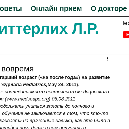
оветы
Онлайн прием
О докторе
le
Биттерлих Л.Р.
и вовремя
тарший возраст («на после года») на развитие 
з журнала 
Pediatrics,
May 24. 2011).
е последипломного постоянного медицинского 
n (www.medscape.org) 05.08.2011
родолжать учиться вплоть до полного и 
, обучение не заключается в том, что кто-то 
каивает» на врачебные навыки, как это было в 
вшийся врач должен сам получать и 