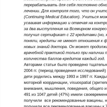
перерабатывать для себя постоянно обно
лечении. Для контроля того, что он учи
(Continuing Medical Education). Учиться мо
усваивая информацию и отвечая на контро
за два выступления на Всемирном конгресс
получил сертификат с 22 кредитами (но, к
поняли, кредиты не имеют отношения к ф
новых знаний доктора. Он может продолж
врачебной практикой только при наличии 
количества баллов-кредитов каждый год.
Авторами статьи было проведено тщательно
2004 гг. (период проведения исследований) 
дети родились между 1993 и 1997 гг. Кажды
моторной координации, visuospatial (зрит
внимания, мышления, поведения, общего и
491 из 1047 детей (47%) имели своевремен
получили  все рекомендованные вакцины, н
получили все рекомендованные вакцины к 7