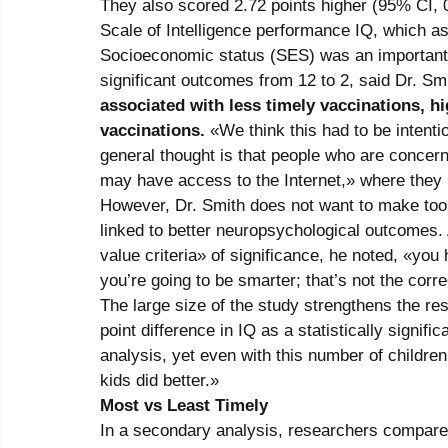
They also scored 2.72 points higher (95% CI, 0
Scale of Intelligence performance IQ, which a
Socioeconomic status (SES) was an important f
significant outcomes from 12 to 2, said Dr. Smit
associated with less timely vaccinations, 
vaccinations.
 «We think this had to be intenti
general thought is that people who are concer
may have access to the Internet,» where they
However, Dr. Smith does not want to make too m
linked to better neuropsychological outcomes.
value criteria» of significance, he noted, «you 
you’re going to be smarter; that’s not the corre
The large size of the study strengthens the res
point difference in IQ as a statistically signif
analysis, yet even with this number of childre
kids did better.» 
Most vs Least Timely
In a secondary analysis, researchers compared