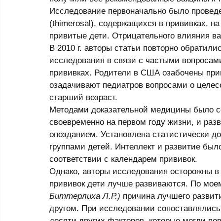
Исследование первоначально было проведе
(thimerosal), содержащихся в прививках, н
привитые дети. Отрицательного влияния ва
В 2010 г. авторы статьи повторно обратил
исследования в связи с частыми вопросами
прививках. Родители в США озабочены прив
озадачивают педиатров вопросами о целес
старший возраст. 
Методами доказательной медицины было со
своевременно на первом году жизни, и разв
опозданием. Установлена статистически д
группами детей. Интеллект и развитие был
соответствии с календарем прививок. 
Однако, авторы исследования осторожны в 
прививок дети лучше развиваются. По мое
Биттерлиха Л.Р.)
 причина лучшего развит
другом. При исследовании сопоставлялись 
десяти других факторов, которые могли пов