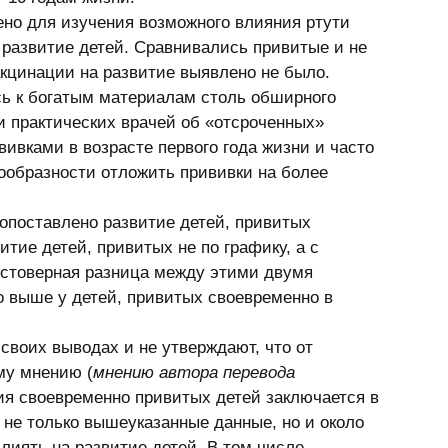
но для изучения возможного влияния ртути 
а развитие детей. Сравнивались привитые и не 
кцинации на развитие выявлено не было. 
ись к богатым материалам столь обширного 
 практических врачей об «отсроченных» 
ивками в возрасте первого года жизни и часто 
ообразности отложить прививки на более 
поставлено развитие детей, привитых 
итие детей, привитых не по графику, а с 
остоверная разница между этими двумя 
о выше у детей, привитых своевременно в 
своих выводах и не утверждают, что от 
му мнению (
мнению автора перевода 
ия своевременно привитых детей заключается в 
не только вышеуказанные данные, но и около 
лиять на развитие детей. В том числе 