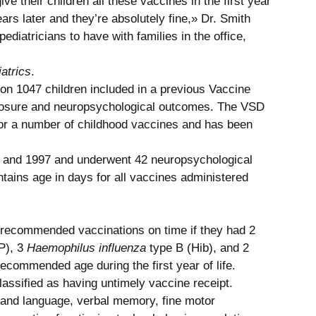
ve their children all these vaccines in the first year 
ears later and they’re absolutely fine,» Dr. Smith 
pediatricians to have with families in the office, 
atrics
. 
on 1047 children included in a previous Vaccine 
xposure and neuropsychological outcomes. The VSD 
for a number of childhood vaccines and has been 
3 and 1997 and underwent 42 neuropsychological 
tains age in days for all vaccines administered 
 recommended vaccinations on time if they had 2 
P), 3 
Haemophilus influenza
 type B (Hib), and 2 
recommended age during the first year of life. 
lassified as having untimely vaccine receipt. 
and language, verbal memory, fine motor 