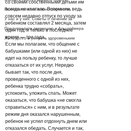
со своими собственными детьми им 
всегда не хватало. Вспомним, ведь 
Психопатология законотворчества
совсем недавно отпуск по уходу за 
У нас и у них. Советы о лечении за
ребенком составлял 2 месяца, затем 
Предупредите деменцию и Альцгеймера
один год, и только в последнее 
время — три года. 
Жить долго и умереть здоровеньким
Если мы полагаем, что общение с 
бабушками (или одной из них) не 
идет на пользу ребенку, то лучше 
отказаться от их услуг. Нередко 
бывает так, что после дня, 
проведенного с одной из них, 
ребенка трудно «собрать», 
успокоить, уложить спать. Может 
оказаться, что бабушка «не смогла 
справиться» с ним, и в результате 
режим дня оказался нарушенным, 
ребенок не успел отдохнуть днем или 
отказался обедать. Случается и так, 