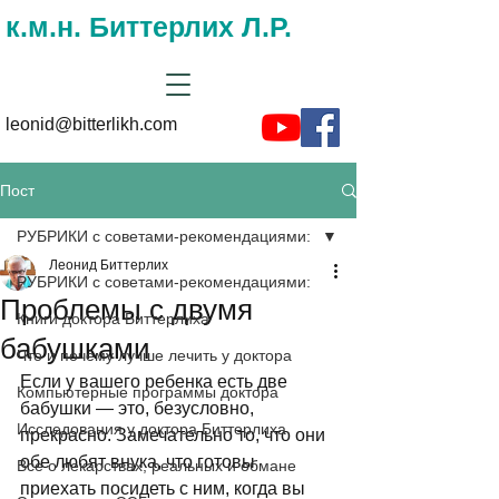
к.м.н. Биттерлих Л.Р.
leonid@bitterlikh.com
Пост
РУБРИКИ с советами-рекомендациями:
Леонид Биттерлих
РУБРИКИ с советами-рекомендациями:
Проблемы с двумя
Книги доктора Биттерлиха
бабушками
Что и почему лучше лечить у доктора
Если у вашего ребенка есть две 
Компьютерные программы доктора
бабушки — это, безусловно, 
Исследования у доктора Биттерлиха
прекрасно. Замечательно то, что они 
обе любят внука, что готовы 
Все о лекарствах, реальных и обмане
приехать посидеть с ним, когда вы 