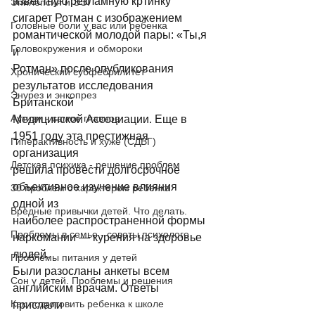
известную рекламную кртинку 
Эпилепсия и ЭЭГ
сигарет Ротман с изображением 
Головные боли у вас или ребенка
романтической молодой пары: «Ты,я 
Головокружения и обмороки
и 
Ротман» после опубликования 
Хронический субфебрилитет
результатов исследования 
Энурез и энкопрез
Британской 
Аутизм - самое главное
Медицинской Ассоциации. Еще в 
1951 году эта престижная 
Гиперактивность и хуже (СДВГ)
организация 
Детская психика - решение проблем
решила провести долгосрочное 
объективное изучение влияния 
30 проблем с характером ребенка
одной из 
Вредные привычки детей. Что делать.
наиболее распространенной формы 
Проблемы в семье - советы психолого
наркомании — курения на здоровье 
людей. 
Проблемы питания у детей
Были разосланы анкеты всем 
Сон у детей. Проблемы и решения
английским врачам. Ответы 
Как подготовить ребенка к школе
прислали 