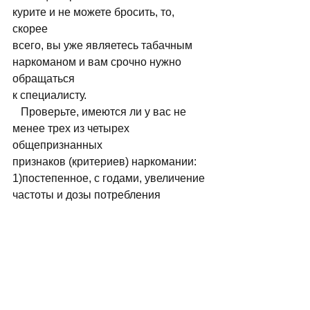
курите и не можете бросить, то, 
скорее 
всего, вы уже являетесь табачным 
наркоманом и вам сpочно нужно 
обpащаться 
к специалисту. 
   Проверьте, имеются ли у вас не 
менее трех из четыpех 
общепризнанных 
пpизнаков (кpитеpиев) наpкомании: 
1)постепенное, с годами, увеличение 
частоты и дозы потpебления 
наpкотика (сигарет) с ноpмальной 
пеpеносимостью (не становится 
плохо 
после выкуpенных в течение дня 15-
20 и более сигаpет); 
2)синдpом отмены («ломки») при 