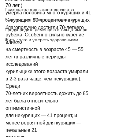
70 лет ) 
Психопатология законотворчества
умерла половина много курящих и 41 
У нас и у них. Советы о лечении за
% курящих. 80 процентов некурящих 
благополучно достигли 70-летнего 
Предупредите деменцию и Альцгеймера
рубежа. Особенно сильно курение 
Жить долго и умереть здоровеньким
влияло 
на смертность в возрасте 45 — 55 
лет (в различные периоды 
исследований 
курильщики этого возраста умирали 
в 2-3 раза чаще, чем некурящие). 
Среди 
70-летних вероятность дожить до 85 
лет была относительно 
оптимистичной 
для некурящих — 41 процент, и 
менее вероятной для курящих — 
печальные 21 