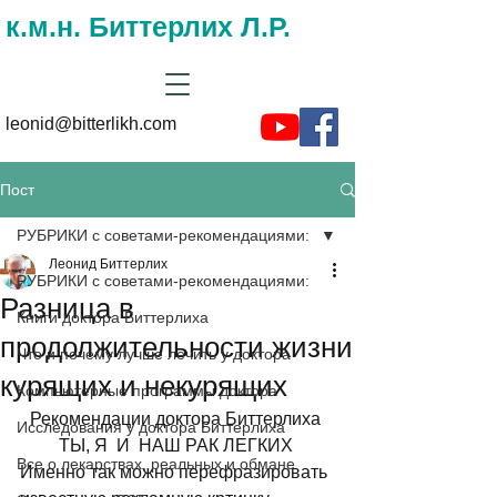
к.м.н. Биттерлих Л.Р.
leonid@bitterlikh.com
Пост
РУБРИКИ с советами-рекомендациями:
Леонид Биттерлих
РУБРИКИ с советами-рекомендациями:
Разница в
Книги доктора Биттерлиха
продолжительности жизни
Что и почему лучше лечить у доктора
курящих и некурящих
Компьютерные программы доктора
Рекомендации доктора Биттерлиха 
Исследования у доктора Биттерлиха
ТЫ, Я  И  НАШ РАК ЛЕГКИХ 
Все о лекарствах, реальных и обмане
Именно так можно перефразировать 