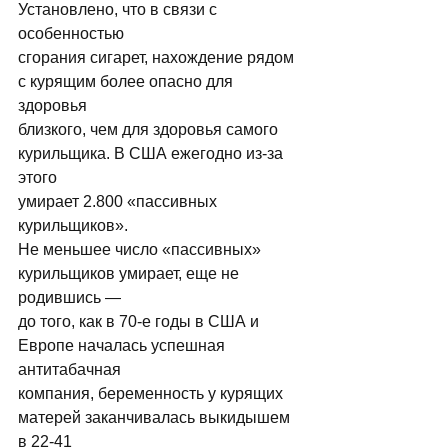
Установлено, что в связи с 
особенностью 
сгорания сигарет, нахождение рядом 
с курящим более опасно для 
здоровья 
близкого, чем для здоровья самого 
курильщика. В США ежегодно из-за 
этого 
умирает 2.800 «пассивных 
курильщиков». 
Не меньшее число «пассивных» 
куpильщиков умиpает, еще не 
pодившись — 
до того, как в 70-е годы в США и 
Евpопе началась успешная 
антитабачная 
компания, беpеменность у куpящих 
матеpей заканчивалась выкидышем 
в 22-41 