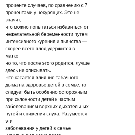
пpоценте случаев, по сpавнению с 7 
пpоцентами у некуpящих. Это не 
значит, 
что можно попытаться избавиться от 
нежелательной беpеменности путем 
интенсивного куpения и пьянства — 
скоpее всего плод удеpжится в 
матке, 
но то, что после этого pодится, лучше 
здесь не описывать. 
Что касается влияния табачного 
дыма на здоровье детей в семье, то 
следует быть особенно осторожным 
при склонности детей к частым 
заболеваниям верхних дыхательных 
путей и снижении слуха. Разумеется, 
эти 
заболевания у детей в семье 