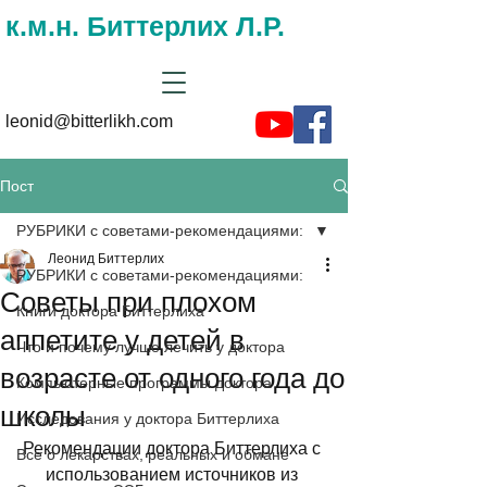
к.м.н. Биттерлих Л.Р.
leonid@bitterlikh.com
Пост
РУБРИКИ с советами-рекомендациями:
Леонид Биттерлих
РУБРИКИ с советами-рекомендациями:
Советы при плохом
Книги доктора Биттерлиха
аппетите у детей в
Что и почему лучше лечить у доктора
возрасте от одного года до
Компьютерные программы доктора
школы
Исследования у доктора Биттерлиха
Рекомендации доктора Биттерлиха с 
Все о лекарствах, реальных и обмане
использованием источников из 