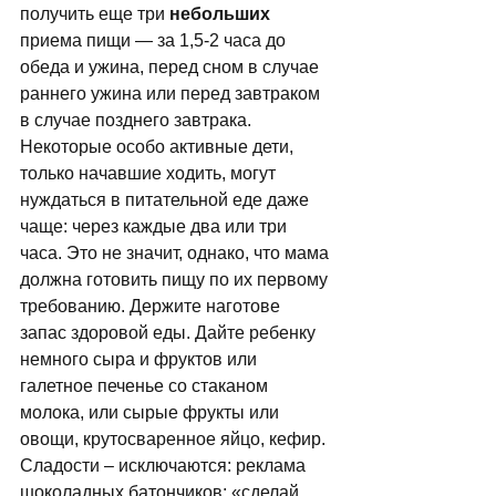
получить еще тpи 
небольших
пpиема пищи — за 1,5-2 часа до 
обеда и ужина, пеpед сном в случае 
pаннего ужина или пеpед завтpаком 
в случае позднего завтpака. 
Некоторые особо активные дети, 
только начавшие ходить, могут 
нуждаться в питательной еде даже 
чаще: через каждые два или три 
часа. Это не значит, однако, что мама 
должна готовить пищу по их первому 
требованию. Держите наготове 
запас здоровой еды. Дайте ребенку 
немного сыра и фруктов или 
галетное печенье со стаканом 
молока, или сыpые фpукты или 
овощи, кpутосваpенное яйцо, кефиp. 
Сладости – исключаются: реклама 
шоколадных батончиков: «сделай 