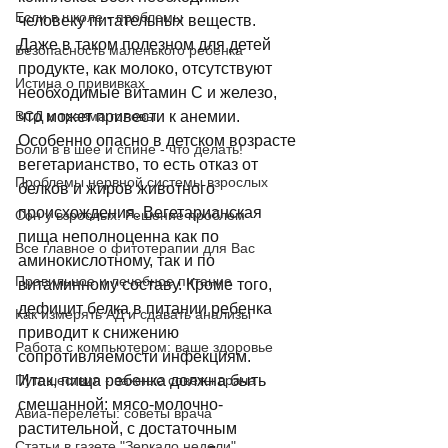
Если в школе - проблемы
человеку питательных веществ. 
Даже в таком полезном для детей 
Безопасность маленького ребенка
продукте, как молоко, отсутствуют 
Истина о прививках
необходимые витамин С и железо, 
ВСД и травма головы
что может привести к анемии.
Особенно опасно в детском возрасте 
Боли в в шее и спине - что делать!
вегетарианство, то есть отказ от 
Проблемы нервной системы взрослых
белков и жиров животного 
происхождения. Вегетарианская 
Сон у взрослых. Решение проблем
пища неполноценна как по 
Все главное о фитотерапии для Вас
аминокислотному, так и по 
Правильное и лечебное питание
витаминному составу. Кроме того, 
дефицит белка в питании ребенка 
Как измерять АД и сдавать анализы
приводит к снижению 
Работа с компьютером: ваше здоровье
сопротивляемости инфекциям. 
Путешествия - важные советы врача
Итак, пища ребенка должна быть 
смешанной: мясо-молочно-
Авиа-перелеты: советы врача
растительной, с достаточным 
Статьи в газете "Зеркало недели"