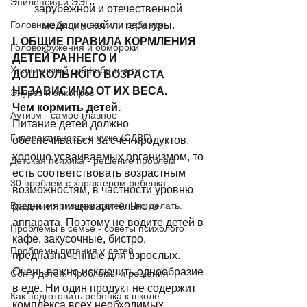
Эпилепсия и ЭЭГ
зарубежной и отечественной 
Головные боли у вас или ребенка
медицинской литературы. 
I. ОБЩИЕ ПРАВИЛА КОРМЛЕНИЯ 
Головокружения и обмороки
ДЕТЕЙ РАННЕГО И 
Хронический субфебрилитет
ДОШКОЛЬНОГО ВОЗРАСТА 
НЕЗАВИСИМО ОТ ИХ ВЕСА.
Энурез и энкопрез
Чем кормить детей.
Аутизм - самое главное
Питание детей должно 
Гиперактивность и хуже (СДВГ)
обеспечиваться за счет продуктов, 
хорошо усваиваемых организмом, то 
Детская психика - решение проблем
есть соответствовать возрастным 
30 проблем с характером ребенка
возможностям, в частности уровню 
Вредные привычки детей. Что делать.
развития пищеварительного 
аппарата. Поэтому не водите детей в 
Проблемы в семье - советы психолого
кафе, закусочные, бистро, 
Проблемы питания у детей
предназначенные для взрослых. 
Очень важно исключить однообразие 
Сон у детей. Проблемы и решения
в еде. Ни один продукт не содержит 
Как подготовить ребенка к школе
комплекса всех необходимых 