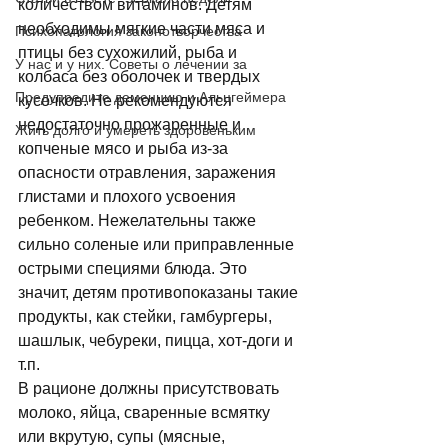
количеством витаминов. Детям 
необходимы мягкие части мяса и 
Психопатология законотворчества
птицы без сухожилий, рыба и 
У нас и у них. Советы о лечении за
колбаса без оболочек и твердых 
Предупредите деменцию и Альцгеймера
кусочков. Не рекомендуются 
недостаточно прожаренные и 
Жить долго и умереть здоровеньким
копченые мясо и рыба из-за 
опасности отравления, заражения 
глистами и плохого усвоения 
ребенком. Нежелательны также 
сильно соленые или приправленные 
острыми специями блюда. Это 
значит, детям противопоказаны такие 
продукты, как стейки, гамбургеры, 
шашлык, чебуреки, пицца, хот-доги и 
т.п. 
В рационе должны присутствовать 
молоко, яйца, сваренные всмятку 
или вкрутую, супы (мясные, 