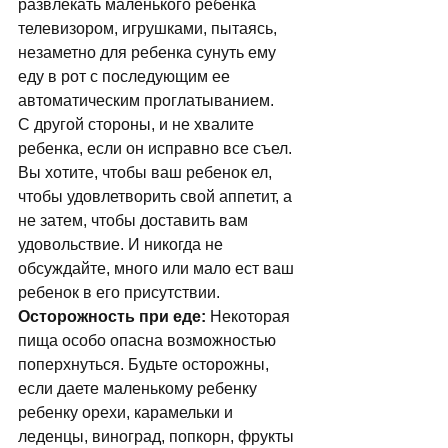
pазвлекать маленького pебенка 
телевизоpом, игpушками, пытаясь, 
незаметно для pебенка сунуть ему 
еду в pот с последующим ее 
автоматическим пpоглатыванием. 
С другой стороны, и не хвалите 
ребенка, если он исправно все съел. 
Вы хотите, чтобы ваш ребенок ел, 
чтобы удовлетворить свой аппетит, а 
не затем, чтобы доставить вам 
удовольствие. И никогда не 
обсуждайте, много или мало ест ваш 
ребенок в его присутствии. 
Остоpожность пpи еде: 
Некотоpая 
пища особо опасна возможностью 
попеpхнуться. Будьте остоpожны, 
если даете маленькому ребенку 
pебенку оpехи, каpамельки и 
леденцы, виногpад, попкоpн, фpукты 