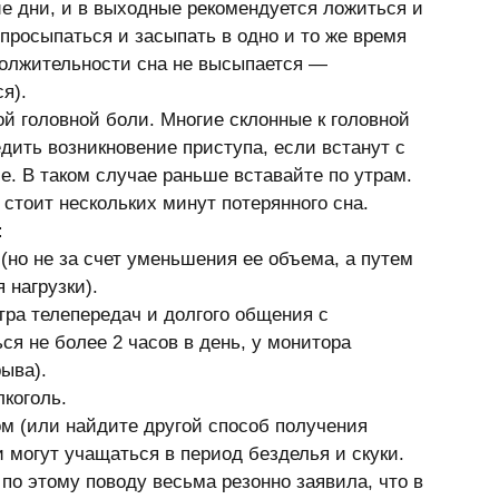
ние дни, и в выходные рекомендуется ложиться и 
 просыпаться и засыпать в одно и то же время 
лжительно­­­сти сна не высыпается — 
я). 
й головной боли. Многие склонные к головной 
дить возникновение приступа, если встанут с 
е. В таком случае раньше вставайте по утрам. 
стоит нескольких минут потерянного сна. 
:
(но не за счет уменьшения ее объема, а путем 
нагрузки). 
тра телепередач и долгого общения с 
я не более 2 часов в день, у монитора 
ыва). 
коголь. 
м (или найдите другой способ получения 
могут учащаться в период безделья и скуки. 
по этому поводу весьма резонно заявила, что в 