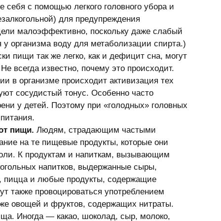
е себя с помощью легкого головного убора и 
езалкогольной) для предупреждения 
 цели малоэффективно, поскольку даже слабый 
я у организма воду для метаболизации спирта.) 
ки пищи так же легко, как и дефицит сна, могут 
Не всегда известно, почему это происходит. 
гии в организме происходит активизация тех 
уют сосудистый тонус. Особенно часто 
ени у детей. Поэтому при «голодных» головных 
питания. 
от пищи.
 Людям, страдающим частыми 
ние на те пищевые продукты, которые они 
боли. К продуктам и напиткам, вызывающим 
когольных напитков, выдержанные сыры, 
е, пицца и любые продукты, содержащие 
гут также провоцироваться употреблением 
кже овощей и фруктов, содержащих нитраты. 
ща. Иногда — какао, шоколад, сыр, молоко, 