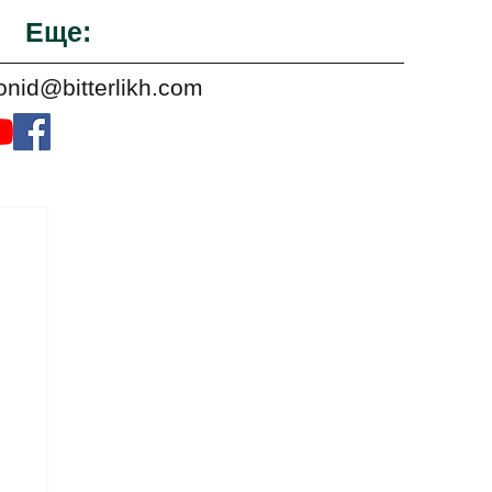
Еще:
onid@bitterlikh.com