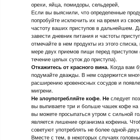
орехи, яйца, помидоры, сельдерей, 
Если вы выяснили, что определенные проду
попробуйте исключить их на время из своег
частоту ваших приступов в дальнейшем. Д
завести дневник питания и частоты приступ
отмечайте в нем продукты из этого списка,
мере двух приемов пищи перед приступом (
течение целых суток до приступа). 
Откажитесь от красного вина.
 Когда вам б
подумайте дважды. В нем содержится много
расширению кровеносных сосудов и появле
мигрени. 
Не злоупотребляйте кофе. Не
 следует по
вы выпиваете три и больше чашек кофе на р
вы можете просыпаться утром с сильной г
является лишение организма кофеина. Чтоб
советуют употреблять не более одной-двух 
Вместе с тем, в некоторых случаях головны