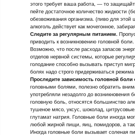
этого требует ваша работа, — то защищайт
пейте достаточное количество жидкости (б
обезвоживания организма. (пиво для этой
алкоголь действует как мочегонное, забира
Следите за регулярным питанием.
 Пропус
приводить к возникновению головной боли. 
Возможно, что после расхода запасов энер
отделов нервной системы, которые регулир
голодание способно вызывать приступ мигр
болях надо строго придерживаться режима 
Проследите зависимость головной боли 
головными болями, полезно обратить внима
употребляли незадолго до возникновения 
головную боль, относятся большинство ал
тушеное мясо, уксус, шоколад, цитрусовы
глутамат натрия. Головные боли иногда мо
любой жирной пищи, яиц, помидоров, а та
Иногда головные боли вызывает соленая пи