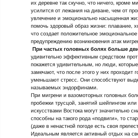
их деревне так скучно, что ничего, кроме м
усилится от лежания на диване, чем от про
увлечение и эмоционально насыщенная жиз
помочь здоровый образ жизни: плавание, хо
что создает положительное эмоциональное
предупреждению возникновения атак мигрен
При частых головных болях больше дви
удивительно эффективным средством против
покажется удивительным, но люди, которые
замечают, что после этого у них проходит 
уменьшают стресс. Они способствуют выд
называемых эндорфинами. 
При мигрени и вазомоторных головных боле
пробежки трусцой, занятий шейпингом или 
искусствами Востока могут значительно сн
способны на такого рода «подвиги», то ста
(даже в ненастной погоде есть своя прелест
Идеальным является ак­­­тивный отдых на св