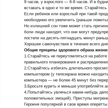
9 часов, у взрослого — 6-8 часов. И в буд
вставать в одно и то же время. Старайтесь
Если ребенок или взрослый при такой продо
необходимо его увеличить (раньше ложитьс
Но излишний сон тоже может стать причино
боли люди находят, что они могут предупре
постели на десять-пятнадцать минут раньш
Хорошее самочувствие в течение всего дня 
Общие прнципы здорового образа жизни
1.Старайтесь не переутомляться на работе 
правильного планирования и распределения 
2.Старайтесь избегать длительного просмо
компьютером (у телеэкрана можно находитьс
компьютера — не более 45 минут без перер
3.Бросьте курить и меньше употребляйте ал
4.Попытайтесь увлечься каким-нибудь дело
положительных эмоций). Приступы мигрени 
Героиня популярной в свое время оперетты 