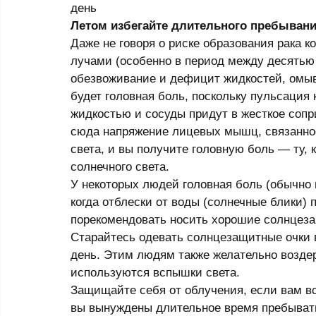
день 
Летом избегайте длительного пребыван
Даже не говоря о риске образования рака 
лучами (особенно в период между десятью 
обезвоживание и дефицит жидкостей, омыв
будет головная боль, поскольку пульсация 
жидкостью и сосуды придут в жесткое соп
сюда напряжение лицевых мышц, связанное 
света, и вы получите головную боль — ту, к
солнечного света. 
У некоторых людей головная боль (обычно 
когда отблески от воды (солнечные блики)
порекомендовать носить хорошие солнцез
Старайтесь одевать солнцезащитные очки в
день. Этим людям также желательно воздер
используются вспышки света. 
Защищайте себя от облучения, если вам вс
вы вынуждены длительное время пребывать