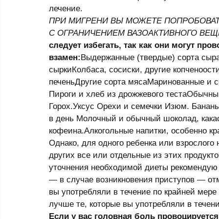
лечение. 
ПРИ МИГРЕНИ ВЫ МОЖЕТЕ ПОПРОБОВАТ
С ОГРАНИЧЕНИЕМ ВАЗОАКТИВНОГО ВЕЩ
следует избегать, так как они могут пр
взамен:
Выдержанные (твердые) сорта сыра
сыркиКолбаса, сосиски, другие копченоост
печеньДругие сорта мясаМаринованные и со
Пироги и хлеб из дрожжевого тестаОбычный
Горох.Уксус Орехи и семечки Изюм. Банан
в день Молочный и обычный шоколад, какао
кофеина.Алкогольные напитки, особенно кр
Однако, для одного ребенка или взрослого 
других все или отдельные из этих продукт
уточнения необходимой диеты рекомендую 
— в случае возникновения приступов — отм
вы употребляли в течение по крайней мере
лучше те, которые вы употребляли в течени
Если у вас головная боль провоцируетс