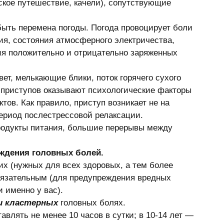
ское путешествие, качели), сопутствующие 
ть перемена погоды. Погода провоцирует боли 
я, состояния атмосферного электричества, 
я положительно и отрицательно заряженных 
ет, мелькающие блики, поток горячего сухого 
 приступов оказывают психологические факторы 
ов. Как правило, приступ возникает не на 
ериод послестрессовой релаксации. 
родукты питания, большие перерывы между 
ждения головных болей.
х (нужных для всех здоровых, а тем более 
бязательным (для предупреждения вредных 
 именно у вас). 
 и кластерных
 головных болях. 
авлять не менее 10 часов в сутки; в 10-14 лет — 