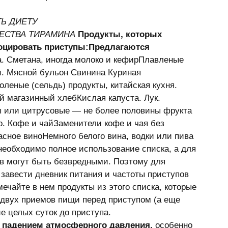
Ь ДИЕТУ
ЕСТВА ТИРАМИНА
Продукты, которых 
овоцировать приступы:Предлагаются 
. Сметана, иногда молоко и кефирПлавленые 
и. Мясной бульон Свинина Куриная 
леные (сельдь) продукты, китайская кухня. 
 магазинный хлебКислая капуста. Лук. 
ы или цитрусовые — не более половины фрукта 
. Кофе и чайЗаменители кофе и чая без 
асное виноНемного белого вина, водки или пива 
необходимо полное использование списка, а для 
ов могут быть безвредными. Поэтому для 
завести дневник питания и частоты приступов 
ечайте в нем продукты из этого списка, которые 
 двух приемов пищи перед приступом (а еще 
е целых суток до приступа. 
я падением атмосферного давления,
 особенно 