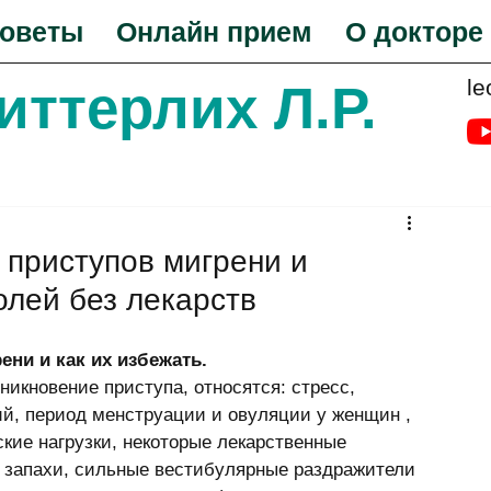
оветы
Онлайн прием
О докторе
le
Биттерлих Л.Р.
приступов мигрени и
олей без лекарств
ни и как их избежать.
кновение приступа, относятся: стресс, 
й, период менструации и овуляции у женщин , 
ие нагрузки, некоторые лекарственные 
е запахи, сильные вестибулярные раздражители 