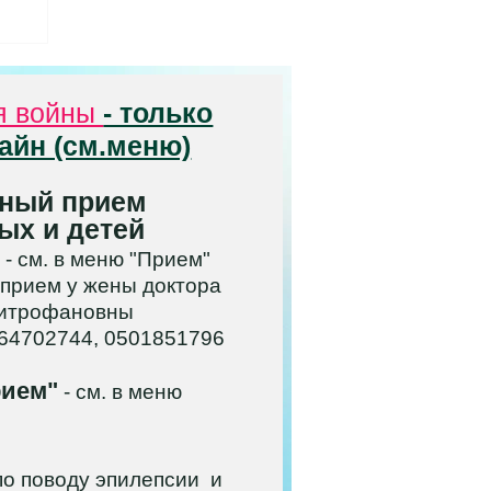
я войны
- только
айн (см.меню)
ь
ный прием
ых и детей
..
 - см. в меню "Прием"
 прием у жены доктора
итрофановны
964702744, 0501851796
рием"
- см. в меню
о поводу эпилепсии и