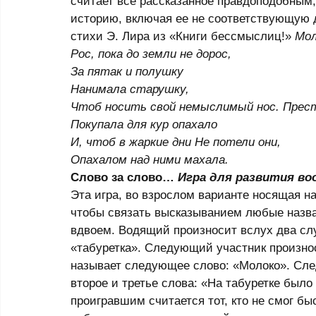
считает все рассказанное правдоподобным,
историю, включая ее не соответствующую 
стихи Э. Лира из «Книги бессмыслиц!» 
Мол
Рос, пока до земли не дорос,
За пятак и полушку
Нанимала старушку,
Чтоб носить свой немыслимый нос. Прест
Покупала для кур опахало 
И, чтоб в жаркие дни Не потели они,
Опахалом над ними махала.
Слово за слово… 
Игра для развития во
Эта игра, во взрослом варианте носящая на
чтобы связать высказыванием любые назван
вдвоем. Водящий произносит вслух два слу
«табуретка». Следующий участник произнос
называет следующее слово: «Молоко». Сл
второе и третье слова: «На табуретке было 
проигравшим считается тот, кто не смог б