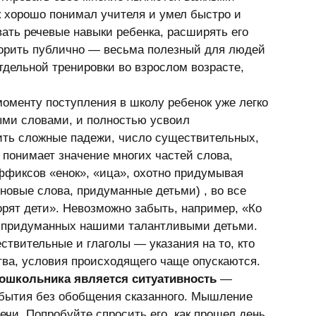
 хорошо понимал учителя и умел быстро и 
вать речевые навыки ребенка, расширять его 
ворить публично — весьма полезный для людей 
дельной тренировки во взрослом возрасте, 
 
моменту поступления в школу ребенок уже легко 
ыми словами, и полностью усвоил 
ить сложные падежи, число существительных, 
 понимает значение многих частей слова, 
фиксов «енок», «ица», охотно придумывая 
новые слова, придуманные детьми) , во все 
рят дети». Невозможно забыть, например, «Ко 
», придуманных нашими талантливыми детьми. 
ствительные и глаголы — указания на то, кто 
ства, условия происходящего чаще опускаются. 
ошкольника является ситуативность
 — 
бытия без обобщения сказанного. Мышление 
речи. Попробуйте спросить его, как прошел день, 