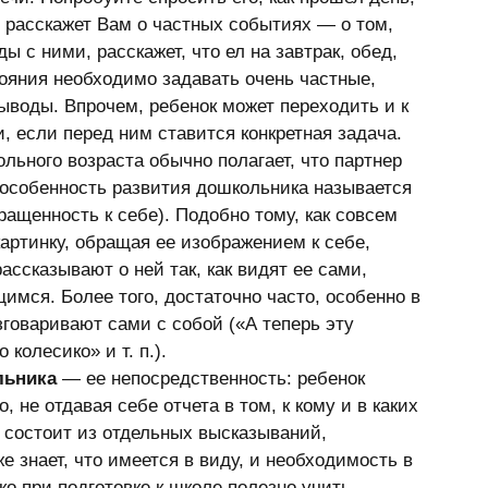
о расскажет Вам о частных событиях — о том, 
ы с ними, расскажет, что ел на завтрак, обед, 
тояния необходимо задавать очень частные, 
ыводы. Впрочем, ребенок может переходить и к 
, если перед ним ставится конкретная задача. 
ьного возраста обычно полагает, что партнер 
а особенность развития дошкольника называется 
ращенность к себе). Подобно тому, как совсем 
артинку, обращая ее изображением к себе, 
ассказывают о ней так, как видят ее сами, 
имся. Более того, достаточно часто, особенно в 
говаривают сами с собой («А теперь эту 
колесико» и т. п.). 
льника
 — ее непосредственность: ребенок 
не отдавая себе отчета в том, к кому и в каких 
 состоит из отдельных высказываний, 
е знает, что имеется в виду, и необходимость в 
о при подготовке к школе полезно учить 