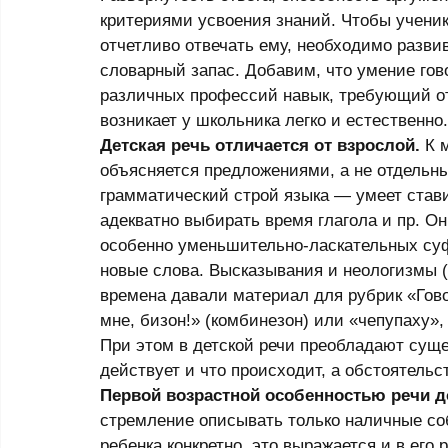
критериями усвоения знаний. Чтобы ученик
отчетливо отвечать ему, необходимо разви
словарный запас. Добавим, что умение го
различных профессий навык, требующий от
возникает у школьника легко и естественно.
Детская речь отличается от взрослой.
 К 
объясняется предложениями, а не отдельн
грамматический строй языка — умеет став
адекватно выбирать время глагола и пр. Он
особенно уменьшительно-ласкательных суф
новые слова. Высказывания и неологизмы (
времена давали материал для рубрик «Гово
мне, бизон!» (комбинезон) или «чепупаху
При этом в детской речи преобладают суще
действует и что происходит, а обстоятель
Первой возрастной особенностью речи д
стремление описывать только наличные со
ребенка конкретно, это выражается и в его 