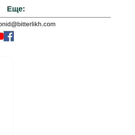
Еще:
onid@bitterlikh.com