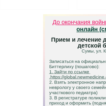
Как обезопасить ребенка от
Готов ли р
До окончания вой
частых простуд (ОРВИ).
Тест для р
Иммунитет - дело тонкое.
онлайн (с
Реальная, достоверная и
Хочет ли ваш
правдивая информация об
школу? Прив
Прием и лечение д
иммунитете, диагнозе "часто
ребенка в шк
детской 
болеющий ребенок" и как с
много узнает
Сумы, ул. 
этим бороться.
интересно уч
Записаться на официальн
Биттерлиху
(пошагово):
1. Зайти по ссылке
.https://global.newmedicine
2. Взять электронное нап
неврологу у своего семей
участкового педиатра)
3. В регистратуре поликл
приход и оформить (подня