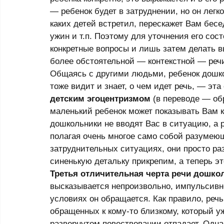
— ребенок будет в затруднении, но он легк
каких детей встретил, перескажет Вам бесед
ужин и т.п. Поэтому для уточнения его сос
конкретные вопросы и лишь затем делать в
более обстоятельной — контекстной — речи
Общаясь с другими людьми, ребенок дошкол
тоже видит и знает, о чем идет речь, — эт
детским эгоцентризмом
 (в переводе — об
маленький ребенок может показывать Вам к
дошкольники не вводят Вас в ситуацию, а р
полагая очень многое само собой разумеющ
затруднительных ситуациях, они просто раз
синенькую детальку прикрепим, а теперь это 
Третья отличительная черта речи дошко
высказывается непроизвольно, импульсивно, 
условиях он обращается. Как правило, речь
обращенных к кому-то близкому, который уж
развернутом повествовании отпадает. Однак