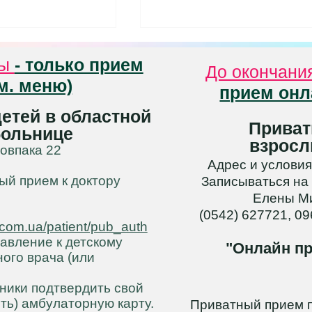
ебенок к школе?
Тренировка внимания
ны
- только прием
одителей.
До окончани
Не только память нужно
м. меню)
прием онл
 ребенок идти в
упражнять заранее. Очень
лекает ли вашего
важно приучить ребенка быт
етей в областной
Приват
оле то, что он там
внимательным, потому что в
больнице
взросл
 и в ней будет
противном случае, если он не.
Ковпака 22
иться?...
Адрес и условия
ый прием к доктору
Записываться на
Елены М
(0542) 627721, 0
.com.ua/patient/pub_auth
равление к детскому
"Онлайн п
ного врача (или
иники подтвердить свой
ть) амбулаторную карту.
Приватный прием п