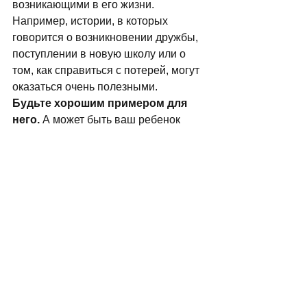
возникающими в его жизни. 
Например, истории, в которых 
говорится о возникновении дружбы, 
поступлении в новую школу или о 
том, как справиться с потерей, могут 
оказаться очень полезными. 
Будьте хорошим примером для 
него.
 А может быть ваш ребенок 
просто повторяет ваше: «Я так 
устал», или «Я совершенно 
выдохся»? Иногда усталости можно 
научиться. Если у ребенка усталая 
мать, усталый отец или усталые 
дедушка и бабушка, он может 
замкнуться на этом и подражать их 
поведению и симптомам. 
Попытайтесь сами немного больше 
отдохнуть, если это возможно. И 
даже если вы почти всегда 