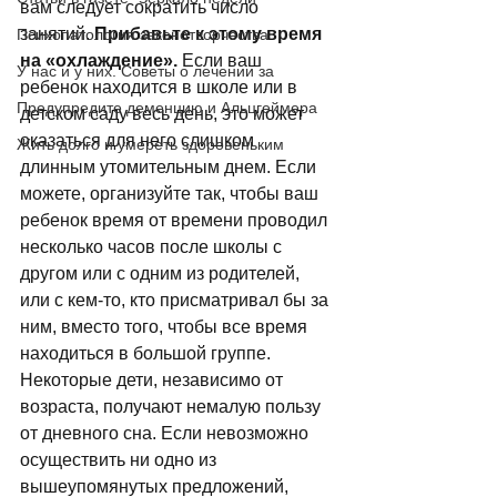
вам следует сократить число 
занятий. 
Прибавьте к этому время 
Психопатология законотворчества
на «охлаждение».
 Если ваш 
У нас и у них. Советы о лечении за
ребенок находится в школе или в 
Предупредите деменцию и Альцгеймера
детском саду весь день, это может 
оказаться для него слишком 
Жить долго и умереть здоровеньким
длинным утомительным днем. Если 
можете, организуйте так, чтобы ваш 
ребенок время от времени проводил 
несколько часов после школы с 
другом или с одним из родителей, 
или с кем-то, кто присматривал бы за 
ним, вместо того, чтобы все время 
находиться в большой группе. 
Некоторые дети, независимо от 
возраста, получают немалую пользу 
от дневного сна. Если невозможно 
осуществить ни одно из 
вышеупомянутых предложений, 