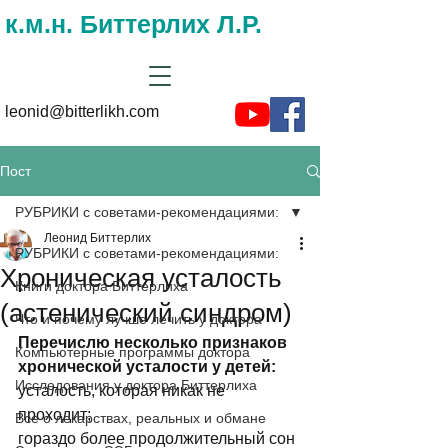
к.м.н. Биттерлих Л.Р.
leonid@bitterlikh.com
Пост
РУБРИКИ с советами-рекомендациями:
Леонид Биттерлих
РУБРИКИ с советами-рекомендациями:
Хроническая усталость
Книги доктора Биттерлиха
(астенический синдром)
Что и почему лучше лечить у доктора
Перечислю несколько признаков 
Компьютерные программы доктора
хронической усталости у детей:
Исследования у доктора Биттерлиха
усталость, которая никак не 
проходит; 
Все о лекарствах, реальных и обмане
гораздо более продолжительный сон 