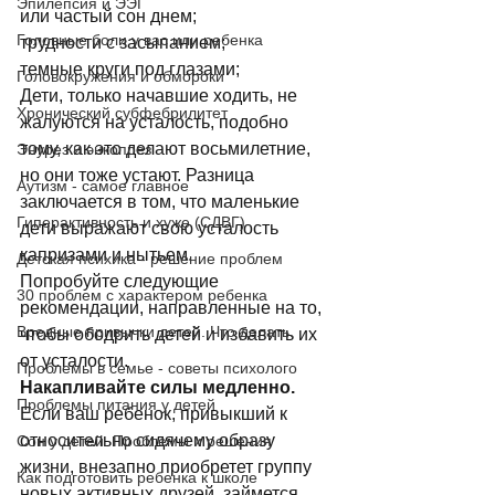
Эпилепсия и ЭЭГ
или частый сон днем; 
Головные боли у вас или ребенка
трудности с засыпанием; 
темные круги под глазами; 
Головокружения и обмороки
Дети, только начавшие ходить, не 
Хронический субфебрилитет
жалуются на усталость, подобно 
тому, как это делают восьмилетние, 
Энурез и энкопрез
но они тоже устают. Разница 
Аутизм - самое главное
заключается в том, что маленькие 
Гиперактивность и хуже (СДВГ)
дети выражают свою усталость 
капризами и нытьем. 
Детская психика - решение проблем
Попробуйте следующие 
30 проблем с характером ребенка
рекомендации, направленные на то, 
Вредные привычки детей. Что делать.
чтобы ободрить детей и избавить их 
от усталости. 
Проблемы в семье - советы психолого
Накапливайте силы медленно.
Проблемы питания у детей
Если ваш ребенок, привыкший к 
относительно сидячему образу 
Сон у детей. Проблемы и решения
жизни, внезапно приобретет группу 
Как подготовить ребенка к школе
новых активных друзей, займется 