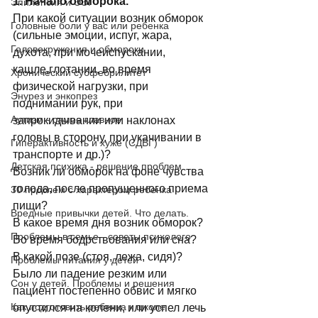
1. Начало обморока.
Эпилепсия и ЭЭГ
При какой ситуации возник обморок 
Головные боли у вас или ребенка
(сильные эмоции, испуг, жара, 
Головокружения и обмороки
духота, при мочеиспускании, 
кашле,глотании, во время 
Хронический субфебрилитет
физической нагрузки, при 
Энурез и энкопрез
поднимании рук, при 
Аутизм - самое главное
запрокидывании или наклонах 
головы в сторону, при укачивании в 
Гиперактивность и хуже (СДВГ)
транспорте и др.)? 
Детская психика - решение проблем
Возник ли обморок на фоне чувства 
голода, после пропущенного приема 
30 проблем с характером ребенка
пищи? 
Вредные привычки детей. Что делать.
В какое время дня возник обморок? 
Проблемы в семье - советы психолого
Во время бодрствования или сна? 
В какой позе (стоя, лежа, сидя)? 
Проблемы питания у детей
Было ли падение резким или 
Сон у детей. Проблемы и решения
пациент постепенно обвис и мягко 
Как подготовить ребенка к школе
опустился на колени, или успел лечь 