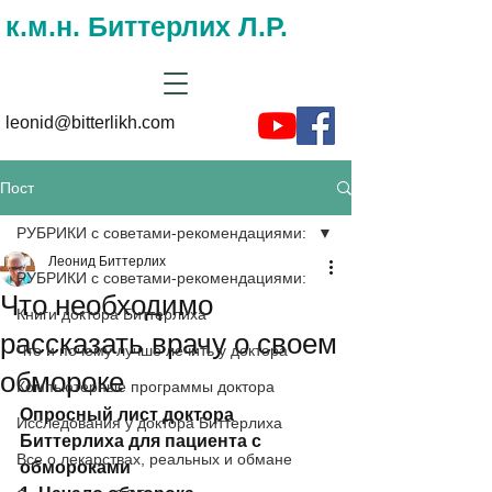
к.м.н. Биттерлих Л.Р.
leonid@bitterlikh.com
Пост
РУБРИКИ с советами-рекомендациями:
Леонид Биттерлих
РУБРИКИ с советами-рекомендациями:
Что необходимо
Книги доктора Биттерлиха
рассказать врачу о своем
Что и почему лучше лечить у доктора
обмороке
Компьютерные программы доктора
Опросный лист доктора 
Исследования у доктора Биттерлиха
Биттерлиха для пациента с 
Все о лекарствах, реальных и обмане
обмороками