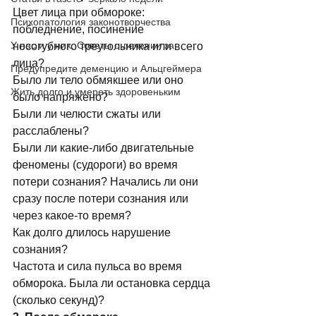
Цвет лица при обмороке: 
Психопатология законотворчества
побледнение, посинение 
У нас и у них. Советы о лечении за
носогубного треугольника или всего 
лица? 
Предупредите деменцию и Альцгеймера
Было ли тело обмякшее или оно 
Жить долго и умереть здоровеньким
было напряжено? 
Были ли челюсти сжаты или 
расслаблены? 
Были ли какие-либо двигательные 
феномены (судороги) во время 
потери сознания? Начались ли они 
сразу после потери сознания или 
через какое-то время? 
Как долго длилось нарушение 
сознания? 
Частота и сила пульса во время 
обморока. Была ли остановка сердца 
(сколько секунд)? 