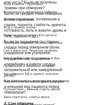
или сесть? Были ли получены 
Если в школе - проблемы
травмы при обмороке? 
Безопасность маленького ребенка
Были ли предвестники обморока 
(головокружение, потемнение в 
Истина о прививках
глазах, тошнота, слабость, дурнота, 
ВСД и травма головы
потливость, боль в животе, дрожь в 
Боли в в шее и спине - что делать!
теле, одышка и др.)? 
Были ли ощущения со стороны 
Проблемы нервной системы взрослых
сердца перед обмороком (боли, 
Сон у взрослых. Решение проблем
учащенное или усиленное 
Все главное о фитотерапии для Вас
сердцебиение, ощущение 
«перебоев» в работе сердца, 
Правильное и лечебное питание
неправильный или замедленный 
Как измерять АД и сдавать анализы
ритм)? 
Как изменилось поведение пациента 
Работа с компьютером: ваше здоровье
и внешний вид пациента перед 
Путешествия - важные советы врача
обмороком?
Авиа-перелеты: советы врача
2. Сам обморок
Статьи в газете "Зеркало недели"