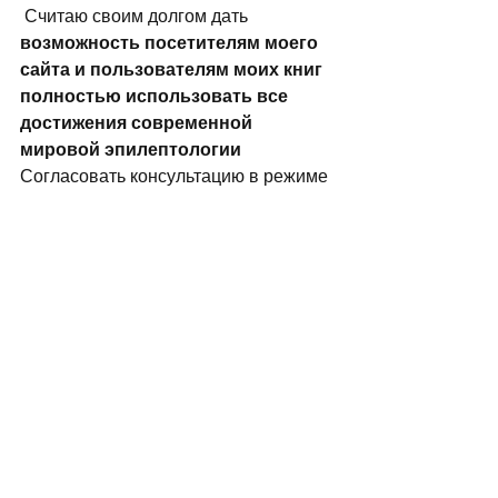
 Считаю своим долгом дать
возможность посетителям моего 
сайта и пользователям моих книг 
полностью использовать все 
достижения современной 
мировой эпилептологии 
Согласовать консультацию в режиме 
он-лайн для подбора лечения при 
эпилепсии и при других болезнях 
нервной системы с помощью 
компьютерной программы 
Нейрофарм и моего сорокалетнего 
опыта Вы можете на этом сайте.  