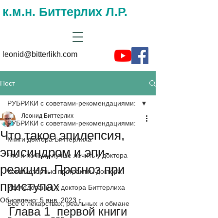
к.м.н. Биттерлих Л.Р.
leonid@bitterlikh.com
Пост
РУБРИКИ с советами-рекомендациями:
Леонид Биттерлих
РУБРИКИ с советами-рекомендациями:
Что такое эпилепсия,
Книги доктора Биттерлиха
эписиндром и эпи-
Что и почему лучше лечить у доктора
реакция. Прогноз при
Компьютерные программы доктора
приступах
Исследования у доктора Биттерлиха
Обновлено:
5 янв. 2023 г.
Все о лекарствах, реальных и обмане
Глава 1  первой книги 