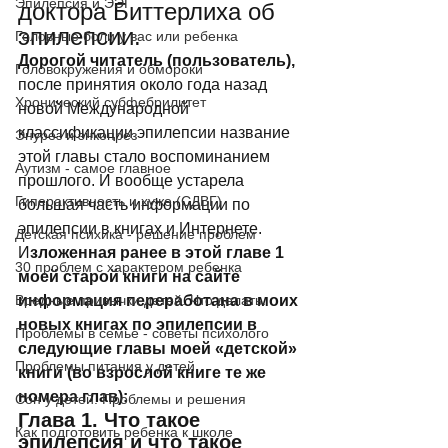
Эпилепсия и ЭЭГ
доктора Биттерлиха об 
эпилепсии.
Головные боли у вас или ребенка
Дорогой читатель (пользователь), 
Головокружения и обмороки
после принятия около года назад 
Хронический субфебрилитет
новой Международной 
классификации эпилепсии название 
Энурез и энкопрез
этой главы стало воспоминанием 
Аутизм - самое главное
прошлого. И вообще устарела 
Гиперактивность и хуже (СДВГ)
большая часть информации по 
эпилепсии в книгах и Интернете.  
Детская психика - решение проблем
И
зложенная ранее в этой главе 1 
30 проблем с характером ребенка
моей старой книги на сайте 
Вредные привычки детей. Что делать.
информация переработана в моих 
новых книгах по эпилепсии в 
Проблемы в семье - советы психолого
следующие главы моей «детской» 
Проблемы питания у детей
книги (во взрослой книге те же 
номера глав): 
Сон у детей. Проблемы и решения
Глава 1. Что такое 
Как подготовить ребенка к школе
эпилепсия и что такое 