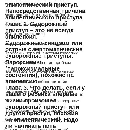
эпилептический приступ. 
Если в школе - проблемы
Непосредственная причина 
Безопасность маленького ребенка
эпилептического приступа 
Глава 2. Судорожный 
Истина о прививках
приступ – это не всегда 
ВСД и травма головы
эпилепсия. 
Судорожный синдром или 
Боли в в шее и спине - что делать!
острые симптоматические 
Проблемы нервной системы взрослых
судорожные приступы. 
Пароксизмы 
Сон у взрослых. Решение проблем
(пароксизмальные 
Все главное о фитотерапии для Вас
состояния), похожие на 
эпилепсию 
Правильное и лечебное питание
Глава 3. Что делать, если у 
Как измерять АД и сдавать анализы
вашего ребенка впервые в 
жизни произошел 
Работа с компьютером: ваше здоровье
судорожный приступ или 
Путешествия - важные советы врача
другой приступ, похожий 
на эпилептический. Надо 
Авиа-перелеты: советы врача
ли начинать пить 
Статьи в газете "Зеркало недели"