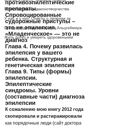
противоэпилептические 
препараты. 
Психопатология законотворчества
Спровоцированные 
У нас и у них. Советы о лечении за
судорожные приступы – 
это не эпилепсия. 
Предупредите деменцию и Альцгеймера
«Младенческое» — это не 
Жить долго и умереть здоровеньким
диагноз 
Глава 4. Почему развилась 
эпилепсия у вашего 
ребенка. Структурная и 
генетическая эпилепсия 
Глава 9. Типы (формы) 
эпилепсии. 
Эпилептические 
синдромы. Уровни 
(составные части) диагноза 
эпилепсии 
К сожалению мою книгу 2012 года 
скопировали и растиражировали
как порядочные люди (сайт доктора 