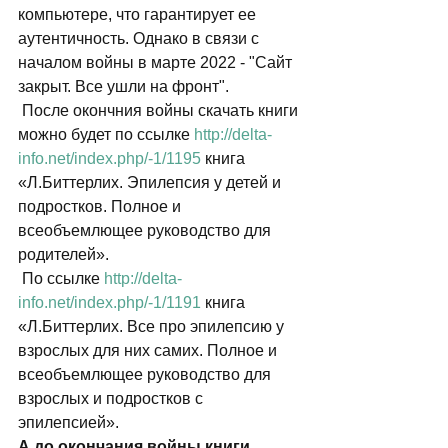
компьютере, что гарантирует ее 
аутентичность. Однако в связи с 
началом войны в марте 2022 - "Сайт 
закрыт. Все ушли на фронт".  
 После окончния войны скачать книги 
можно будет по ссылке 
http://delta-
info.net/index.php/-1/1195
 книга 
«Л.Биттерлих. Эпилепсия у детей и 
подростков. Полное и 
всеобъемлющее руководство для 
родителей».  
 По ссылке 
http://delta-
info.net/index.php/-1/1191
 книга 
«Л.Биттерлих. Все про эпилепсию у 
взрослых для них самих. Полное и 
всеобъемлющее руководство для 
взрослых и подростков с 
эпилепсией».  
А до окончания войны книги 