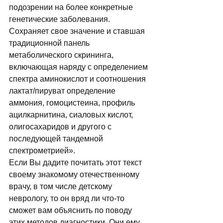
подозрении на более конкретные 
генетические заболевания. 
Сохраняет свое значение и ставшая 
традиционной панель 
метаболического скрининга, 
включающая наряду с определением 
спектра аминокислот и соотношения 
лактат/пируват определение 
аммония, гомоцистеина, профиль 
ацилкарнитина, сиаловых кислот, 
олигосахаридов и другого с 
последующей тандемной 
спектрометрией». 
Если Вы дадите почитать этот текст 
своему знакомому отечественному 
врачу, в том числе детскому 
неврологу, то он вряд ли что-то 
сможет вам объяснить по поводу 
этих методов диагностики. Они ему 