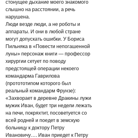
стонущее дыхание моего знакомого 
слышно на расстоянии, а речь 
нарушена. 
Люди везде люди, а не роботы и 
аппараты. И они в любой стране 
могут допускать ошибки. У Бориса 
Пильняка в «Повести непогашенной 
луны» персонаж книги — профессор 
хирургии сетует по поводу 
предстоящей операции некоего 
командарма Гаврилова 
(протототипом которого был 
реальный командарм Фрунзе): 
«Захворает в деревне Дракины лужи 
мужик Иван, будет три недели лежать 
на печи, покряхтит, посоветуется со 
всей родней и поедет в земскую 
больницу к доктору Петру 
Ивановичу…. Иван приедет к Петру 