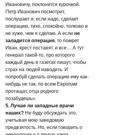
Ивановичу, поклонится курочкой. 
Петр Иванович посмотрит, 
послушает и, если надо, сделает 
операцию, тихо, спокойно, толково и 
не хуже, чем я сделаю. А если 
не 
заладится операция
, то помрет 
Иван, крест поставят, и все… А тут 
генерал такой-то, про которого 
каждый день в газетах пишут, чтобы 
страх на людей наводить. И 
попробуй сделать операцию ему как-
нибудь не так, по всем Европам 
протащат, отца родного 
позабудешь». 
5. Лучше ли западные врачи 
наших?
 Не буду обсуждать это, 
учитывая мою заведомую 
предвзятость. Но, если говорить о 
неврологии и о других узких 