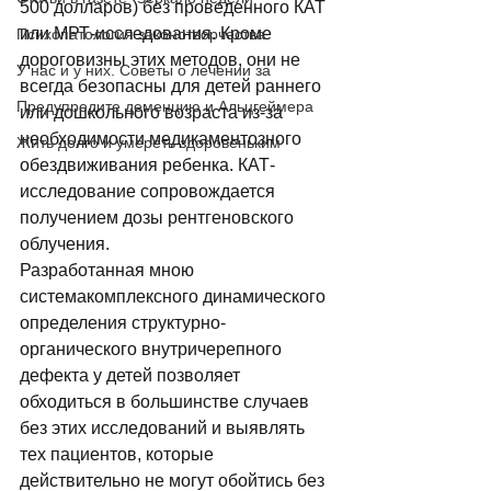
500 долларов) без проведенного КАТ 
или МРТ-исследования. Кроме 
Психопатология законотворчества
дороговизны этих методов, они не 
У нас и у них. Советы о лечении за
всегда безопасны для детей раннего 
Предупредите деменцию и Альцгеймера
или дошкольного возраста из-за 
необходимости медикаментозного 
Жить долго и умереть здоровеньким
обездвиживания ребенка. КАТ-
исследование сопровождается 
получением дозы рентгеновского 
облучения. 
Разработанная мною 
системакомплексного динамического 
определения структурно-
органического внутричерепного 
дефекта у детей позволяет 
обходиться в большинстве случаев 
без этих исследований и выявлять 
тех пациентов, которые 
действительно не могут обойтись без 