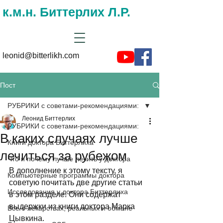
к.м.н. Биттерлих Л.Р.
leonid@bitterlikh.com
Пост
РУБРИКИ с советами-рекомендациями:
Леонид Биттерлих
РУБРИКИ с советами-рекомендациями:
В каких случаях лучше
Книги доктора Биттерлиха
лечиться за рубежом
Что и почему лучше лечить у доктора
В дополнение к этому тексту, я 
Компьютерные программы доктора
советую почитать две другие статьи 
Исследования у доктора Биттерлиха
в этом разделе. Они содержат 
выдержки из книги доктора Марка 
Все о лекарствах, реальных и обмане
Цывкина. 