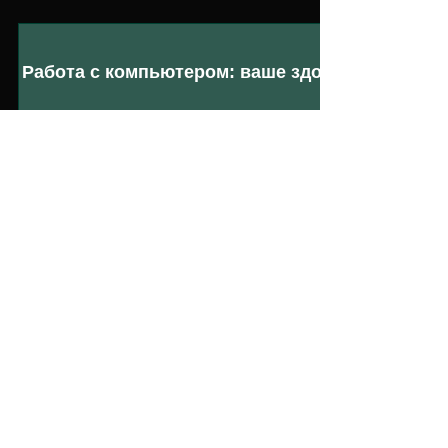
Работа с компьютером: ваше здоровье
Как бороться с шумом, гиподинамией и
психическими нагрузками при работе с
компьютером
Леонид Биттерлих
Работа с компьютером: ваше здоровье