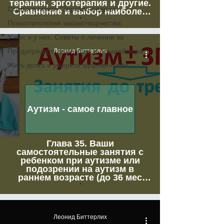
терапия, эрготерапия и другие.
Статьи в газете "Зеркало недели"
Сравнение и выбор наиболее
эффективной методики для
Психопатология законотворчества
вашего ребенка с его
особенностями.
У нас и у них. Советы о лечении за
Предупредите деменцию и Альцгеймера
Леонид Биттерлих
Жить долго и умереть здоровеньким
Аутизм - самое главное
Глава 35. Ваши
самостоятельные занятия с
ребенком при аутизме или
подозрении на аутизм в
раннем возрасте (до 36 мес
жизни)
Леонид Биттерлих