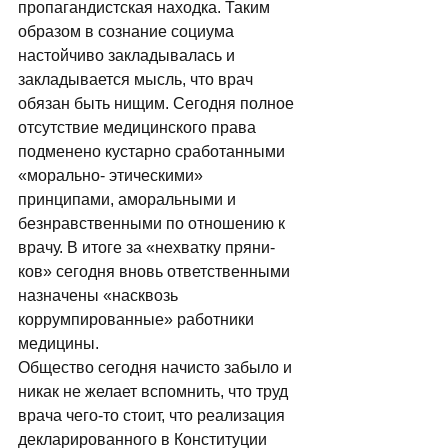
пропагандистская находка. Таким 
образом в сознание социума 
настойчиво закладывалась и 
закладывается мысль, что врач 
обязан быть нищим. Сегодня полное 
отсутствие медицинского права 
подменено кустарно сработанными 
«морально- этическими» 
принципами, амо­ральными и 
безнравственными по отноше­нию к 
врачу. В итоге за «нехватку пряни­
ков» сегодня вновь ответственными 
назна­чены «насквозь 
коррумпированные» работ­ники 
медицины. 
Общество сегодня начисто забыло и 
ни­как не желает вспомнить, что труд 
врача чего-то стоит, что реализация 
деклариро­ванного в Конституции 