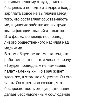
насильственному отчуждению за 
бесценок, а нередко и задаром (когда 
зар­плата вовсе не выплачивается) 
того, что со­ставляет собственность 
медицинских ра­ботников: их труда, 
квалификации, знаний и талантов. 
Это форма вопиюще несправед­
ливого общественного насилия над 
меди­ками. 
В этом обществе нет места тем, кто 
ра­ботает честно, в том числе и врачу. 
«Тру­дом праведным не наживешь 
палат камен­ных». Но врач живет 
здесь же, в этом же обществе. Он его 
часть. Он отчетливо со­знает, что 
беспросветность его существо­вания 
делает бессмысленным соблюдение 
норм поведения, установленных для 
него современным обществом. Эти 