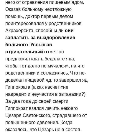
него от отравления пищевым ядом. 
Оказав больному неотложную 
помощь, доктор пер­вым делом 
поинтересовался у родственни­ков 
Акрахерсита, способны ли
 они 
запла­тить за выздоровление 
больного. Услышав 
отрицательный отв
ет, он 
предложил «дать бедолаге яда, 
чтобы тот долго не мучался», на что 
родственники и согласились. Что не­
доделал пищевой яд, то завершил яд 
Гип­пократа (а как насчет «не 
навреди» и не­участия в эвтаназии?). 
За два года до своей смерти 
Гиппократ взялся лечить некоего 
Цезаря Светонского, страдавшего от 
повышенного давления. Когда 
оказалось, что Цезарь не в состоя­