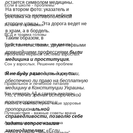
остается символом медицины. 
Если в школе - проблемы
На втором фото: указатель и 
Безопасность маленького ребенка
реклама на противоположной 
стороне улицы.  Эта дорога ведет не 
Истина о прививках
в храм, а в бордель. 
ВСД и травма головы
Таким образом, в 
Боли в в шее и спине - что делать!
действительствами, двумя первыми 
древнейшими профессиями 
были 
Проблемы нервной системы взрослых
медицина и проституция. 
Сон у взрослых. Решение проблем
Я не буду разв
одить дискуссии, 
Все главное о фитотерапии для Вас
обеспечено ли право на бесплатную 
Правильное и лечебное питание
медицину в Конституции Украины. 
Как измерять АД и сдавать анализы
Но, с точки зрения исторической 
политкорректности и 
Работа с компьютером: ваше здоровье
пропорцион
альной 
Путешествия - важные советы врача
справедливости, позволю себе 
Авиа-перелеты: советы врача
задать вопрос нашим 
законодателям:
 «Если 
Статьи в газете "Зеркало недели"