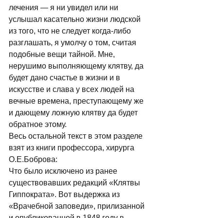
лечения — я ни увидел или ни 
услышал касательно жизни людской 
из того, что не следует когда-либо 
разглашать, я умолчу о том, считая 
подобные вещи тайной. Мне, 
нерушимо выполняющему клятву, да 
будет дано счастье в жизни и в 
искусстве и слава у всех людей на 
вечные времена, преступающему же 
и дающему ложную клятву да будет 
обратное этому. 
Весь остальной текст в этом разделе 
взят из книги профессора, хирурга 
О.Е.Боброва: 
Что было исключено из ранее 
существовавших редакций «Клятвы 
Гиппократа». Вот выдер­жка из 
«Врачебной заповеди», прилизанной 
и опубликованной в 1848 году в 