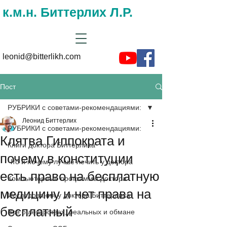
к.м.н. Биттерлих Л.Р.
leonid@bitterlikh.com
Пост
РУБРИКИ с советами-рекомендациями:
Леонид Биттерлих
РУБРИКИ с советами-рекомендациями:
Клятва Гиппократа и
Книги доктора Биттерлиха
почему в конституции
Что и почему лучше лечить у доктора
есть право на бесплатную
Компьютерные программы доктора
медицину и нет права на
Исследования у доктора Биттерлиха
бесплатный
Все о лекарствах, реальных и обмане