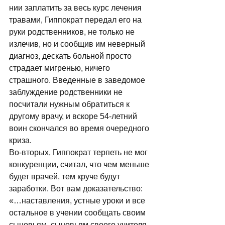
нии заплатить за весь курс лечения 
трава­ми, Гиппократ передал его на 
руки род­ственников, не только не 
излечив, но и со­общив им неверный 
диагноз, дескать боль­ной просто 
страдает мигренью, ничего 
страшного. Введенные в заведомое 
заблуж­дение родственники не 
посчитали нужным обратиться к 
другому врачу, и вскоре 54-летний 
воин скончался во время очеред­ного 
криза. 
Во-вторых, Гиппократ терпеть не мог 
конкуренции, считал, что чем меньше 
бу­дет врачей, тем круче будут 
заработки. Вот вам доказательство: 
«…наставления, устные уроки и все 
остальное в учении сооб­щать своим 
сыновьям, сыновьям своего учителя 