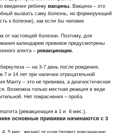
во введении ребенку 
вакцины.
 Вакцина – это 
обный вызвать саму болезнь, но формирующий   
ь к болезни), как если бы человек 
ак от настоящей болезни. Поэтому, для 
ержания календарем прививок предусмотрены 
нного агента – 
ревакцинации.
беркулеза — на 3-7 день после рождения, 
в 7 и 14 лет при наличии отрицательной 
ия Манту – это не прививка, а диагностическая  
ся. Возможна только местная реакция в виде 
ительной. Нет покраснения – проба 
атита (ревакцинация в 1 и  6 мес.). 
нике основные прививки начинаются с 3 
, 4, 5 мес. жизни) осуществляют вакцинацию 