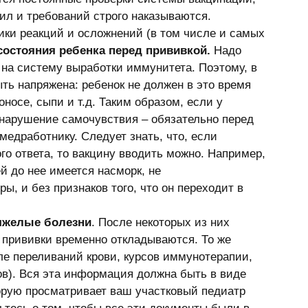
ил и требований строго наказываются. 
ки реакций и осложнений (в том числе и самых 
состояния ребенка перед прививкой.
 Надо 
а на систему выработки иммунитета. Поэтому, в 
ть напряжена: ребенок не должен в это время 
носе, сыпи и т.д. Таким образом, если у 
нарушение самочувствия – обязательно перед 
едработнику. Следует знать, что, если 
го ответа, то вакцину вводить можно. Например, 
й до нее имеется насморк, не 
 и без признаков того, что он переходит в 
тяжелые болезни
. После некоторых из них 
е прививки временно откладываются. То же 
ле переливаний крови, курсов иммунотерапии, 
ов). Вся эта информация должна быть в виде 
орую просматривает ваш участковый педиатр 