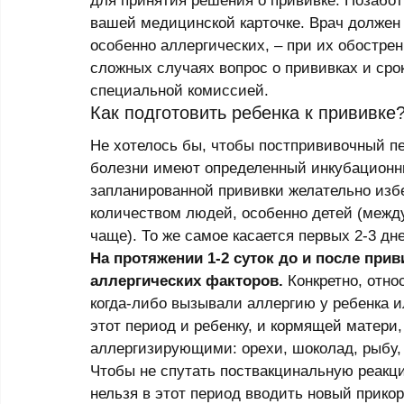
для принятия решения о прививке. Позабот
вашей медицинской карточке. Врач должен 
особенно аллергических, – при их обострен
сложных случаях вопрос о прививках и ср
специальной комиссией. 
Как подготовить ребенка к прививке
Не хотелось бы, чтобы постпрививочный пе
болезни имеют определенный инкубационны
запланированной прививки желательно изб
количеством людей, особенно детей (межд
чаще). То же самое касается первых 2-3 дн
На протяжении 1-2 суток до и после при
аллергических факторов.
 Конкретно, отно
когда-либо вызывали аллергию у ребенка и
этот период и ребенку, и кормящей матери,
аллергизирующими: орехи, шоколад, рыбу, 
Чтобы не спутать поствакцинальную реакци
нельзя в этот период вводить новый прик