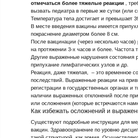
отмечаться более тяжелые реакции 
, тр
вызвать педиатра в первые же сутки (или с
Температура тела достигает и превышает 39
В месте введения вакцины имеется припухло
покраснение диаметром более 8 см. 
После вакцинации (через несколько часов) 
на протяжении 3-х часов и более. Частота 
Другие выраженные нарушения состояния ре
припухание лимфатических узлов и др. 
Реакция, даже тяжелая,  – это временное с
последствий. Выраженные реакции на приви
регистрации в государственных органах и 
наличии выраженных отклонений после прив
или осложнения (которые встречаются намн
Как избежать осложнений и выраженн
Существуют подробные инструкции для мед
вакцин. Здравоохранение по уровню дисци
такой структурой, как армия. Осуществляю