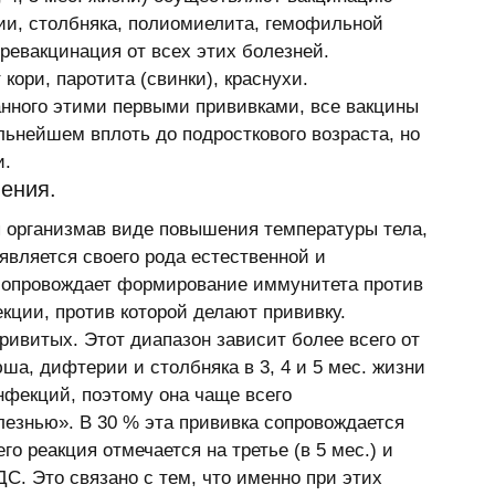
ии, столбняка, полиомиелита, гемофильной 
ревакцинация от всех этих болезней. 
кори, паротита (свинки), краснухи. 
нного этими первыми прививками, все вакцины 
альнейшем вплоть до подросткового возраста, но 
. 
ения. 
 организмав виде повышения температуры тела, 
 является своего рода естественной и 
сопровождает формирование иммунитета против 
ции, против которой делают прививку. 
ривитых. Этот диапазон зависит более всего от 
ша, дифтерии и столбняка в 3, 4 и 5 мес. жизни 
нфекций, поэтому она чаще всего 
езнью». В 30 % эта прививка сопровождается 
о реакция отмечается на третье (в 5 мес.) и 
ДС. Это связано с тем, что именно при этих 