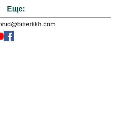
Еще:
onid@bitterlikh.com