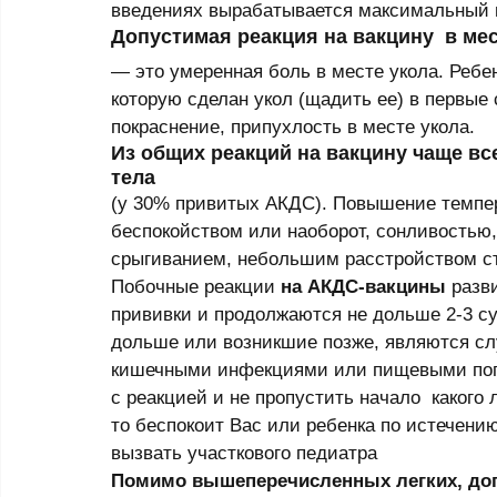
введениях вырабатывается максимальный 
Допустимая реакция на вакцину  в ме
— это умеренная боль в месте укола. Ребе
которую сделан укол (щадить ее) в первые
покраснение, припухлость в месте укола.  
Из общих реакций на вакцину чаще вс
тела 
(у 30% привитых АКДС). Повышение темпе
беспокойством или наоборот, сонливостью
срыгиванием, небольшим расстройством ст
Побочные реакции 
на АКДС-вакцины
 разв
прививки и продолжаются не дольше 2-3 с
дольше или возникшие позже, являются сл
кишечными инфекциями или пищевыми погре
с реакцией и не пропустить начало  какого
то беспокоит Вас или ребенка по истечению
вызвать участкового педиатра 
Помимо вышеперечисленных легких, доп