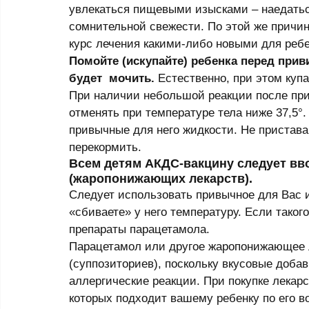
увлекаться пищевыми изысками – наедатьс
сомнительной свежести. По этой же причине
курс лечения какими-либо новыми для ребе
Помойте (искупайте) ребенка перед приви
будет  мочить.
 Естественно, при этом ку
При наличии небольшой реакции после при
отменять при температуре тела ниже 37,5°.
привычные для него жидкости. Не пристава
перекормить. 
Всем детям АКДС-вакцину следует вв
(жаропонижающих лекарств).  
Следует использовать привычное для Вас и
«сбиваете» у него температуру. Если такого
препараты парацетамола. 
Парацетамол или другое жаропонижающее л
(суппозиториев), поскольку вкусовые доба
аллергические реакции. При покупке лекарс
которых подходит вашему ребенку по его в