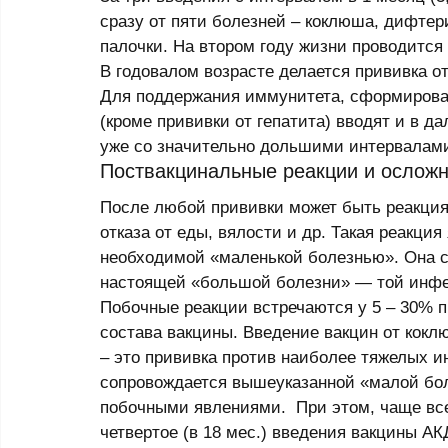
сразу от пяти болезней – коклюша, дифтер
палочки. На втором году жизни проводится 
В годовалом возрасте делается прививка от 
Для поддержания иммунитета, сформирова
(кроме прививки от гепатита) вводят и в д
уже со значительно дольшими интервалами
Поствакцинальные реакции и осложн
После любой прививки может быть реакция
отказа от еды, вялости и др. Такая реакция
необходимой «маленькой болезнью». Она 
настоящей «большой болезни» — той инфек
Побочные реакции встречаются у 5 – 30% п
состава вакцины. Введение вакцин от коклю
– это прививка против наиболее тяжелых и
сопровождается вышеуказанной «малой бол
побочными явлениями.  При этом, чаще всег
четвертое (в 18 мес.) введения вакцины АК