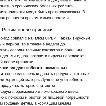
ьтесь о том, чтобы все эти документы были в 
знать о хронических болезнях ребенка, 
иях прививки могут быть противопоказаны. В 
оках решается врачом-иммунологом и 
? Режим после прививки. 
риод совпал с началом ОРВИ. Так как вирусные 
й период, то в течение недели до 
егать дополнительных контактов с большим 
у детьми одного возраста вирусы передаются 
ей после прививки. 
вивки следует избегать возможных 
сительно еды: нельзя давать продукты, которые 
ли кормящей матери. Лучше не употреблять в 
 продукты, которые считаются 
фрукты оранжевого и ярко-красного цвета. 
ю с поносом и рвотой от пищевой погрешности, 
орм грудным детям, а кормящим мамам 