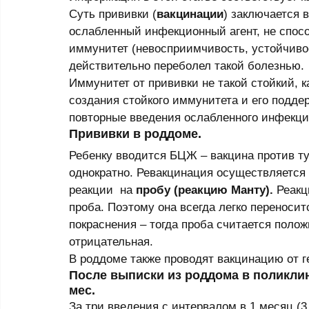
Суть прививки (
вакцинации
) заключается 
ослабленный инфекционный агент, не спос
иммунитет (невосприимчивость, устойчивост
действительно переболел такой болезнью. 
Иммунитет от прививки не такой стойкий, к
создания стойкого иммунитета и его подд
повторные введения ослабленного инфекцио
Прививки в роддоме. 
Ребенку вводится БЦЖ – вакцина против ту
однократно. Ревакцинация осуществляется 
реакции  на 
пробу (реакцию Манту). 
Реакц
проба. Поэтому она всегда легко переносит
покраснения – тогда проба считается полож
отрицательная. 
В роддоме также проводят вакцинацию от геп
После выписки из роддома в поликли
мес. 
За три введения с интервалом в 1 месяц (3