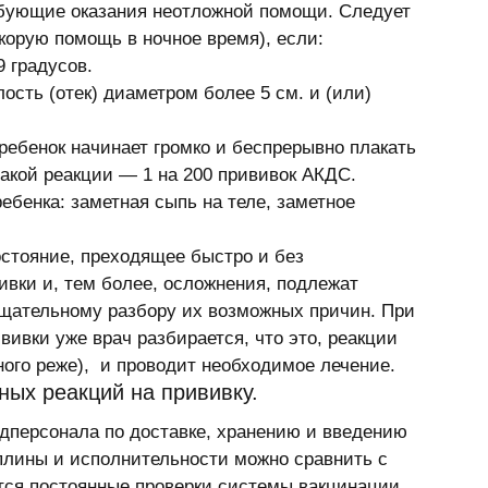
ебующие оказания неотложной помощи. Следует 
корую помощь в ночное время), если: 
 градусов. 
сть (отек) диаметром более 5 см. и (или) 
ребенок начинает громко и беспрерывно плакать 
такой реакции — 1 на 200 прививок АКДС. 
бенка: заметная сыпь на теле, заметное 
остояние, преходящее быстро и без 
вки и, тем более, осложнения, подлежат 
тщательному разбору их возможных причин. При 
ивки уже врач разбирается, что это, реакции 
ого реже),  и проводит необходимое лечение. 
ых реакций на прививку. 
персонала по доставке, хранению и введению 
плины и исполнительности можно сравнить с 
тся постоянные проверки системы вакцинации, 