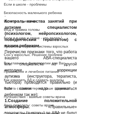
Если в школе - проблемы
Безопасность маленького ребенка
.
Истина о прививках
Контроль качества занятий  при 
аутизме специалистом 
ВСД и травма головы
(психологом, нейропсихологом, 
Боли в в шее и спине - что делать!
поведенческим терапевтом) с 
вашим ребенком.
Проблемы нервной системы взрослых
Перечислю признаки того, что работа 
Сон у взрослых. Решение проблем
вашего АВА-специалиста 
Все главное о фитотерапии для Вас
или специалиста по другой 
методике
 коррекции 
Правильное и лечебное питание
аутизма 
 (инструктора, тераписта, 
Как измерять АД и сдавать анализы
тьютора) проводится правильно (и 
Работа с компьютером: ваше здоровье
вам самим надо заниматься 
ребенком так же):
Путешествия - важные советы врача
1.Создание положительной 
Авиа-перелеты: советы врача
атмосферы.
 «Правильные» 
тераписты (тьюторы) по АВА не будут 
Статьи в газете "Зеркало недели"