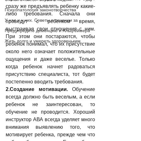
сразу же предъявлять ребенку какие-
Психопатология законотворчества
либо требования. Сначала они 
У нас и у них. Советы о лечении за
проведут с ребенком время, 
выстраивая свои отношения с ним. 
Предупредите деменцию и Альцгеймера
При этом они постараются, чтобы 
Жить долго и умереть здоровеньким
ребенок понимал, что их присутствие 
около него означает положительные 
ощущения и даже веселье. Только 
когда ребенок начнет радоваться 
присутствию специалиста, тот будет 
постепенно вводить требования.
2.Создание мотивации. 
Обучение 
всегда должно быть веселым, а если 
ребенок не заинтересован, то 
обучение не проводится. Хороший 
инструктор АВА всегда уделяет много 
внимания выявлению того, что 
мотивирует ребенка, прежде чем что 