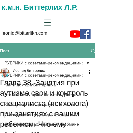
к.м.н. Биттерлих Л.Р.
leonid@bitterlikh.com
Пост
РУБРИКИ с советами-рекомендациями:
Леонид Биттерлих
РУБРИКИ с советами-рекомендациями:
Глава 38. Занятия при
Книги доктора Биттерлиха
аутизме свои и контроль
Что и почему лучше лечить у доктора
специалиста (психолога)
Компьютерные программы доктора
при занятиях с вашим
Исследования у доктора Биттерлиха
ребенком. Что ему
Все о лекарствах, реальных и обмане