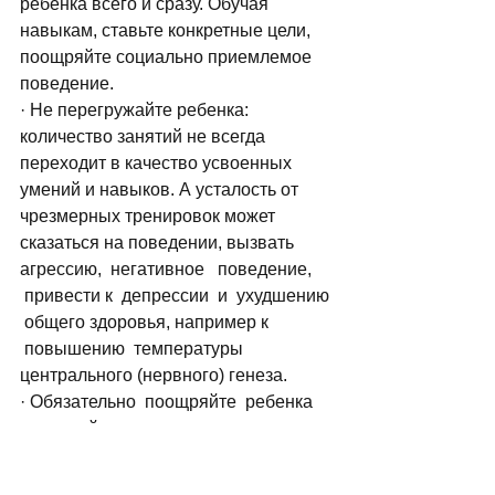
ребенка всего и сразу. Обучая 
навыкам, ставьте конкретные цели, 
поощряйте социально приемлемое 
поведение.
· Не перегружайте ребенка: 
количество занятий не всегда 
переходит в качество усвоенных 
умений и навыков. А усталость от 
чрезмерных тренировок может 
сказаться на поведении, вызвать 
агрессию,  негативное   поведение, 
 привести к  депрессии  и  ухудшению 
 общего здоровья, например к 
 повышению  температуры 
центрального (нервного) генеза.
· Обязательно  поощряйте  ребенка 
 за малейшие  достижения. 
 Незначительными они  могут 
 казаться  вам,  а  сколько  труда 