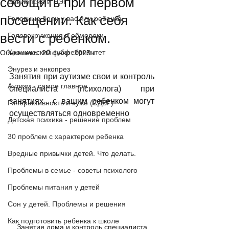
сообщить при первом
Эпилепсия и ЭЭГ
посещении. Как себя
Головные боли у вас или ребенка
вести с ребенком.
Головокружения и обмороки
Хронический субфебрилитет
Обновлено:
20 февр. 2025 г.
Энурез и энкопрез
Занятия при аутизме свои и контроль 
Аутизм - самое главное
специалиста (психолога) при 
занятиях  с вашим ребенком могут 
Гиперактивность и хуже (СДВГ)
осуществляться одновременно
Детская психика - решение проблем
30 проблем с характером ребенка
Вредные привычки детей. Что делать.
Проблемы в семье - советы психолого
Проблемы питания у детей
Сон у детей. Проблемы и решения
Как подготовить ребенка к школе
Занятия дома и контроль специалиста