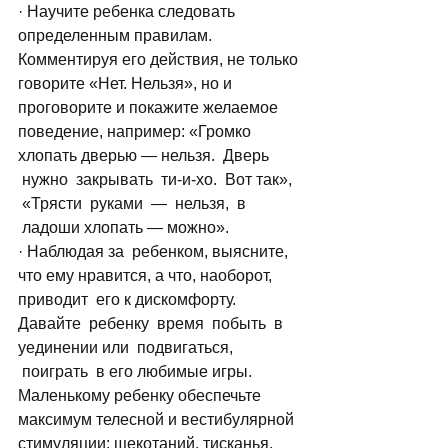
· Научите ребенка следовать 
определенным правилам. 
Комментируя его действия, не только 
говорите «Нет. Нельзя», но и 
проговорите и покажите желаемое 
поведение, например: «Громко 
хлопать дверью — нельзя.  Дверь 
 нужно  закрывать  ти-и-хо.  Вот так», 
 «Трясти  руками  —  нельзя,  в 
 ладоши хлопать — можно».
· Наблюдая за  ребенком, выясните, 
что ему нравится, а что, наоборот, 
приводит  его к дискомфорту. 
Давайте  ребенку  время  побыть  в 
уединении или  подвигаться, 
 поиграть  в его любимые игры. 
Маленькому ребенку обеспечьте 
максимум телесной и вестибулярной 
стимуляции: щекотаний, тисканья, 