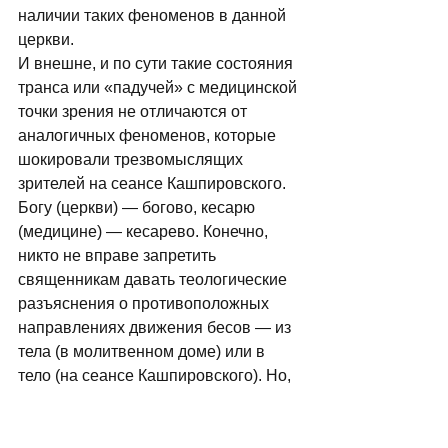
наличии таких феноменов в данной 
церкви. 
И внешне, и по сути такие состояния 
транса или «падучей» с медицинской 
точки зрения не отличаются от 
аналогичных феноменов, которые 
шокировали трезвомыслящих 
зрителей на сеансе Кашпировского. 
Богу (церкви) — богово, кесарю 
(медицине) — кесарево. Конечно, 
никто не вправе запретить 
священникам давать теологические 
разъяснения о противоположных 
направлениях движения бесов — из 
тела (в молитвенном доме) или в 
тело (на сеансе Кашпировского). Но, 
не знаю, как в православных 
конфессиях, а у католиков 
священник может получить 