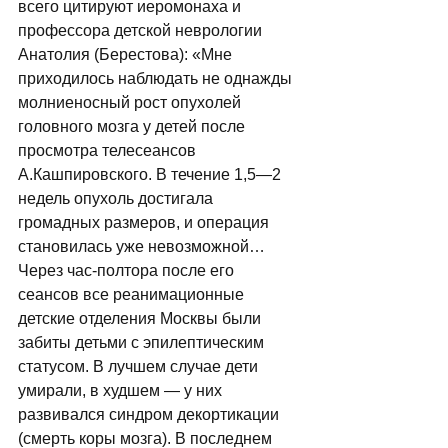
всего цитируют иеромонаха и 
профессора детской неврологии 
Анатолия (Берестова): «Мне 
приходилось наблюдать не однажды 
молниеносный рост опухолей 
головного мозга у детей после 
просмотра телесеансов 
А.Кашпировского. В течение 1,5—2 
недель опухоль достигала 
громадных размеров, и операция 
становилась уже невозможной… 
Через час-полтора после его 
сеансов все реанимационные 
детские отделения Москвы были 
забиты детьми с эпилептическим 
статусом. В лучшем случае дети 
умирали, в худшем — у них 
развивался синдром декортикации 
(смерть коры мозга). В последнем 