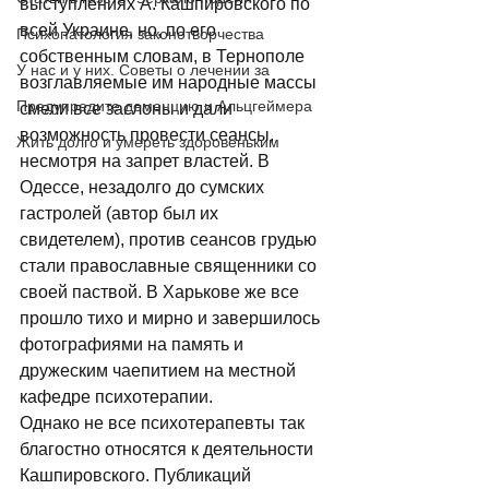
выступлениях А. Кашпировского по 
всей Украине, но, по его 
Психопатология законотворчества
собственным словам, в Тернополе 
У нас и у них. Советы о лечении за
возглавляемые им народные массы 
Предупредите деменцию и Альцгеймера
смели все заслоны и дали 
возможность провести сеансы, 
Жить долго и умереть здоровеньким
несмотря на запрет властей. В 
Одессе, незадолго до сумских 
гастролей (автор был их 
свидетелем), против сеансов грудью 
стали православные священники со 
своей паствой. В Харькове же все 
прошло тихо и мирно и завершилось 
фотографиями на память и 
дружеским чаепитием на местной 
кафедре психотерапии. 
Однако не все психотерапевты так 
благостно относятся к деятельности 
Кашпировского. Публикаций 