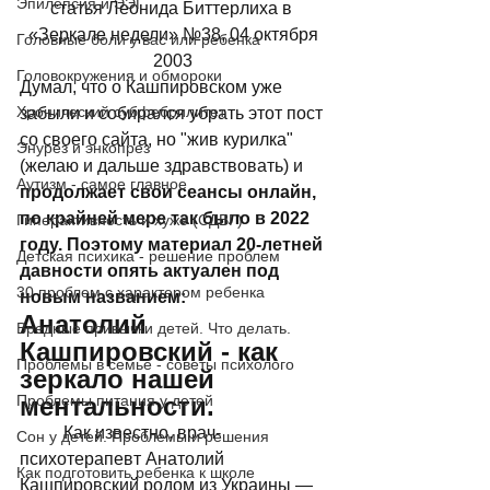
Эпилепсия и ЭЭГ
статья Леонида Биттеpлиха в  
«Зеркале недели» №38, 04 октября 
Головные боли у вас или ребенка
2003 
Головокружения и обмороки
Думал, что о Кашпировском уже 
Хронический субфебрилитет
забыли и собирался убрать этот пост 
со своего сайта, но "жив курилка" 
Энурез и энкопрез
(желаю и дальше здравствовать) и 
Аутизм - самое главное
продолжает свои сеансы онлайн, 
по крайней мере так было в 2022 
Гиперактивность и хуже (СДВГ)
году. Поэтому материал 20-летней 
Детская психика - решение проблем
давности опять актуален под 
30 проблем с характером ребенка
новым названием:   
Анатолий 
Вредные привычки детей. Что делать.
Кашпировский - как 
Проблемы в семье - советы психолого
зеркало нашей 
Проблемы питания у детей
ментальности. 
	Как известно, врач-
Сон у детей. Проблемы и решения
психотерапевт Анатолий 
Как подготовить ребенка к школе
Кашпировский родом из Украины — 