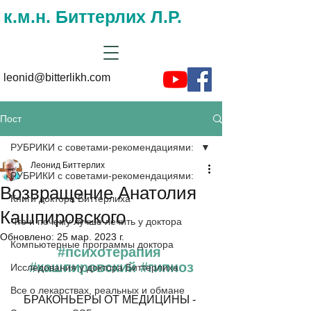
к.м.н. Биттерлих Л.Р.
leonid@bitterlikh.com
Пост
РУБРИКИ с советами-рекомендациями:
Леонид Биттерлих
РУБРИКИ с советами-рекомендациями:
Возвращение Анатолия
Книги доктора Биттерлиха
Кашпировского
Что и почему лучше лечить у доктора
Обновлено:
25 мар. 2023 г.
Компьютерные программы доктора
#психотерапия
#кашпировский
#гипноз
Исследования у доктора Биттерлиха
Все о лекарствах, реальных и обмане
БРАКОНЬЕРЫ ОТ МЕДИЦИНЫ - 