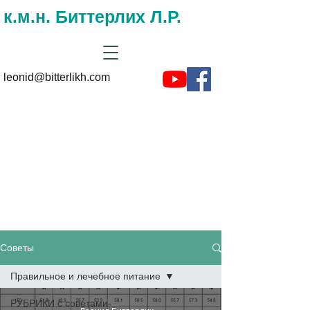
к.м.н. Биттерлих Л.Р.
leonid@bitterlikh.com
Советы и
рекомендациии на
сайте доктора
Биттерлиха
Советы
Правильное и лечебное питание
РУБРИКИ с советами-