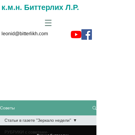
к.м.н. Биттерлих Л.Р.
leonid@bitterlikh.com
Советы и
рекомендациии на
сайте доктора
Биттерлиха
Советы
Статьи в газете "Зеркало недели"
РУБРИКИ с советами-