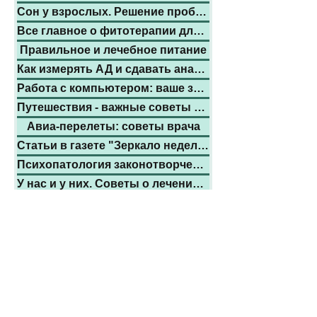
Сон у взрослых. Решение проблем
Все главное о фитотерапии для Вас
Правильное и лечебное питание
Как измерять АД и сдавать анализы
Работа с компьютером: ваше здоровье
Путешествия - важные советы врача
Авиа-перелеты: советы врача
Статьи в газете "Зеркало недели"
Психопатология законотворчества
У нас и у них. Советы о лечении за
Предупредите деменцию и Альцгеймера
Жить долго и умереть здоровеньким
До окончания войны
- только
прием онлайн (см. меню)