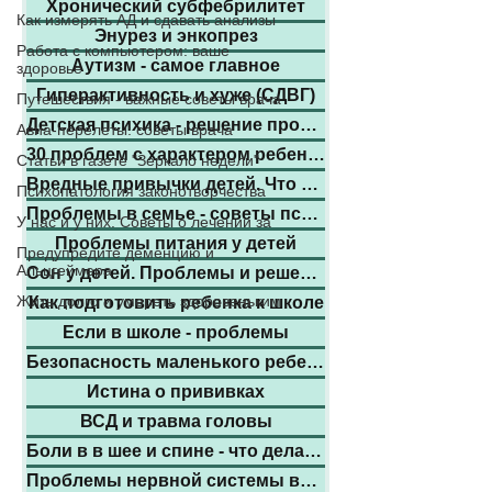
Хронический субфебрилитет
Как измерять АД и сдавать анализы
Энурез и энкопрез
Работа с компьютером: ваше
Аутизм - самое главное
здоровье
Гиперактивность и хуже (СДВГ)
Путешествия - важные советы врача
Детская психика - решение проблем
Авиа-перелеты: советы врача
30 проблем с характером ребенка
Статьи в газете "Зеркало недели"
Вредные привычки детей. Что делать.
Психопатология законотворчества
Проблемы в семье - советы психолого
У нас и у них. Советы о лечении за
Проблемы питания у детей
Предупредите деменцию и
Альцгеймера
Сон у детей. Проблемы и решения
Жить долго и умереть здоровеньким
Как подготовить ребенка к школе
Если в школе - проблемы
Безопасность маленького ребенка
Истина о прививках
ВСД и травма головы
Боли в в шее и спине - что делать!
Проблемы нервной системы взрослых