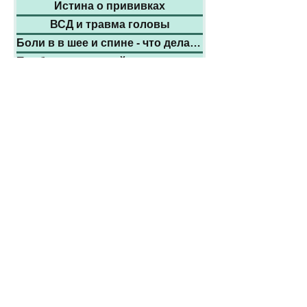
Истина о прививках
ВСД и травма головы
Боли в в шее и спине - что делать!
Проблемы нервной системы взрослых
Сон у взрослых. Решение проблем
Все главное о фитотерапии для Вас
Правильное и лечебное питание
Как измерять АД и сдавать анализы
Работа с компьютером: ваше здоровье
Путешествия - важные советы врача
Авиа-перелеты: советы врача
Статьи в газете "Зеркало недели"
Психопатология законотворчества
У нас и у них. Советы о лечении за
Предупредите деменцию и Альцгеймера
Жить долго и умереть здоровеньким