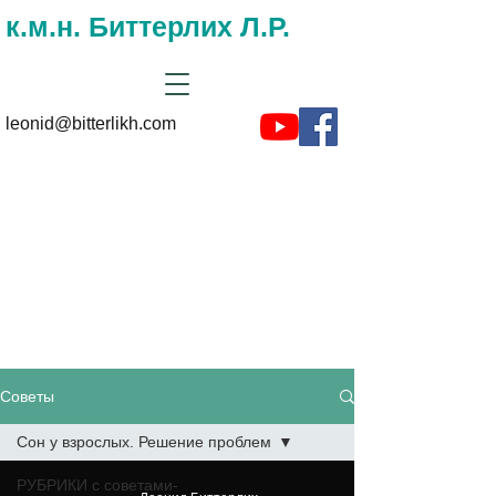
к.м.н. Биттерлих Л.Р.
leonid@bitterlikh.com
Советы и
рекомендациии на
сайте доктора
Биттерлиха
Советы
Сон у взрослых. Решение проблем
РУБРИКИ с советами-