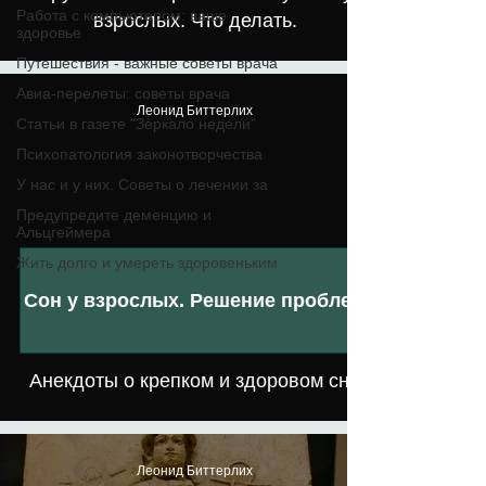
Работа с компьютером: ваше
взрослых. Что делать.
здоровье
Путешествия - важные советы врача
Авиа-перелеты: советы врача
Леонид Биттерлих
Статьи в газете "Зеркало недели"
Психопатология законотворчества
У нас и у них. Советы о лечении за
Предупредите деменцию и
Альцгеймера
Жить долго и умереть здоровеньким
Сон у взрослых. Решение проблем
Анекдоты о крепком и здоровом сне
Леонид Биттерлих