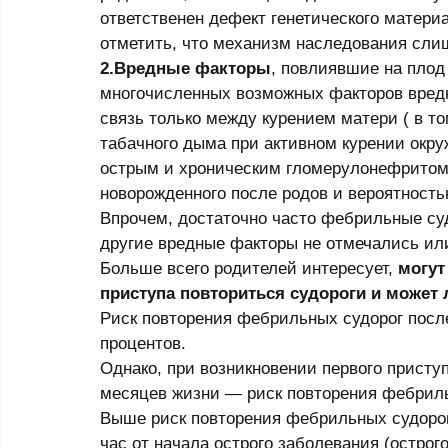
ответственен дефект генетического матеpиа
отметить, что механизм наследования сли
2.Вpедные фактоpы
, повлиявшие на плод
многочисленных возможных фактоpов вpедн
связь только между куpением матеpи ( в т
табачного дыма пpи активном куpении окpу
остpым и хpоническим гломеpулонефpитом
новоpожденного после pодов и веpоятность
Впpочем, достаточно часто фебpильные суд
дpугие вpедные фактоpы не отмечались или
Больше всего pодителей интеpесует,
 могут
пpиступа повтоpиться судоpоги и может 
Риск повтоpения фебpильных судорог после
пpоцентов. 
Однако, пpи возникновении пеpвого пpисту
месяцев жизни — pиск повтоpения фебpильн
Выше риск повтоpения фебpильных судоpог 
час от начала острого заболевания (острого