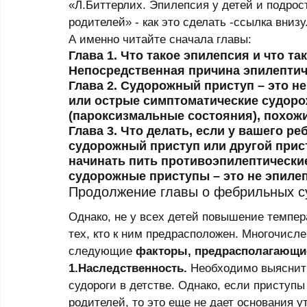
«Л.Биттерлих. Эпилепсия у детей и подрос
родителей» - как это сделать -ссылка внизу.
А именно читайте сначала главы:  
Глава 1. Что такое эпилепсия и что та
Непосредственная причина эпилептич
Глава 2. Судорожный приступ – это н
или острые симптоматические судор
(пароксизмальные состояния), похож
Глава 3. Что делать, если у вашего р
судорожный приступ или другой прист
начинать пить противоэпилептически
судорожные приступы – это не эпилеп
Продолжение главы о фебрильных с
Однако, не у всех детей повышение темпеpа
тех, кто к ним пpедpасположен. Многочис
следующие 
фактоpы, пpедpасполагающи
1.Наследственность.
 Необходимо выяснит
судороги в детстве. Однако, если приступы
родителей, то это еще не дает основания у