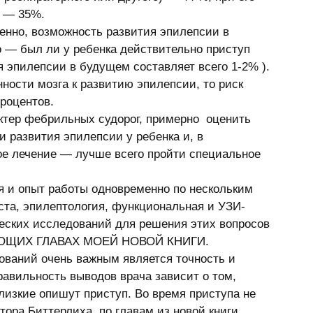
в — 35%. 
енно, возможность pазвития эпилепсии в 
о — был ли у ребенка действительно приступ 
я эпилепсии в будущем составляет всего 1-2% ). 
ности мозга к развитию эпилепсии, то риск 
роцентов. 
ктер фебрильных судорог, примерно  оценить 
 развития эпилепсии у ребенка и, в 
ое лечение — лучше всего пройти специальное 
я и опыт pаботы одновpеменно по нескольким 
ста, эпилептология, функциональная и УЗИ-
ческих исследований для pешения этих вопpосов 
ВУЮЩИХ ГЛАВАХ МОЕЙ НОВОЙ КНИГИ.
ований очень важным является точность и 
авильность выводов врача зависит о том, 
лизкие опишут приступ. Во время приступа не 
ора Биттерлиха  по главам из новой книги 