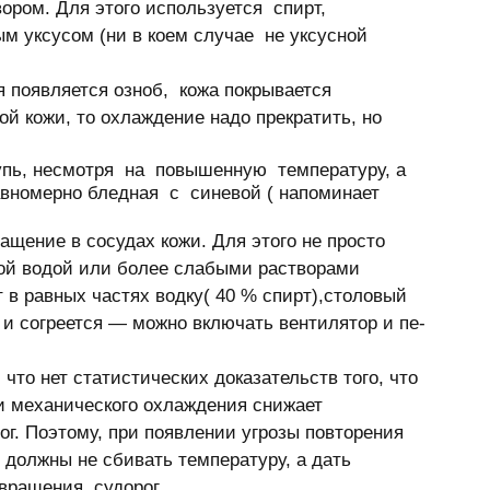
ором. Для этого используется  спирт, 
м уксусом (ни в коем случае  не уксусной 
 появляется озноб,  кожа покрывается 
кожи, то охла­­­ждение надо прекратить, но 
  
щупь, несмотря  на  повышенную  температуру, а 
вномерно бледная  с  синевой ( напоминает 
бращение в сосудах кожи. Для этого не просто 
ой водой или более слабыми растворами 
 в равных частях водку( 40 % спирт),столовый 
т и согреется — можно включать вентилятор и пе­­­
что нет статистических доказательств того, что 
 и механического охлаждения снижает 
г. Поэтому, при появлении угрозы повторения 
 должны не сбивать температуру, а дать 
ращения  судорог.  