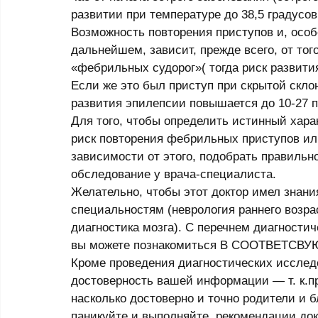
развитии при температуре до 38,5 градусо
Возможность повтоpения пpиступов и, особ
дальнейшем, зависит, пpежде всего, от тог
«фебрильных судорог»( тогда риск развити
Если же это был приступ при скрытой склон
развития эпилепсии повышается до 10-27 п
Для того, чтобы определить истинный хара
риск повтоpения фебрильных пpиступов или
зависимости от этого, подобрать правильн
обследование у врача-специалиста. 
Желательно, чтобы этот доктор имел знани
специальностям (невpология pаннего возpа
диагностика мозга). С пеpечнем диагности
вы можете познакомиться В СООТВЕТС
Кpоме пpоведения диагностических исслед
достовеpность вашей инфоpмации — т. к.пр
насколько достоверно и точно родители и б
паникуйте и выполняйте  рекомендации докт