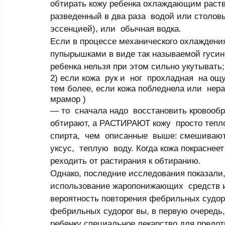
обтирать кожу ребенка охла­­­ждающим раств
разведенный в два раза  водой или столовы
эссенцией), или  обычная водка. 
Если в процессе механического охлаждения
пупырышками в виде так называемой гусиной 
ребенка нельзя при этом сильно укутывать;
2) если кожа  рук и  ног  прохладная  на о
тем более, если кожа побледнела или  нера
мрамор ) 
— то  сначала надо  восстановить крово­­­о
обтирают, а РАСТИРАЮТ кожу  просто тепл
спирта,  чем  описанные  выше: смешивают
уксус,  теплую  воду. Когда кожа покраснее
реходить от растирания к обтиранию. 
Однако, последние исследования показали, 
использование жаропони­­­жающих  средств
вероятность повторения фебрильных судоро
фебрильных судорог вы, в первую очередь,
ребенку специальное лекарство для предотв