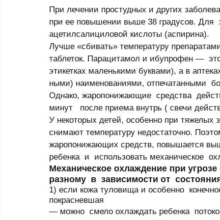
При лечении простудных и других заболева
при ее повышении выше 38 градусов. Для  
ацетилсалици­­­ловой кислоты (аспирина).
Лучше «сбивать» температуру препаратами п
таблеток. Парацитамол и ибупрофен —  эт
этикетках ма­­­ленькими буквами), а в апте
ными) наименованиями, отпечатанными  б
Однако, жаропони­­­жающие  средства  дейс
минут   после приема внутрь ( свечи действ
У некоторых детей, особенно при тяжелых
снимают температуру недостаточно. Поэтом
жаропонижающих средств, повышается выше 
ребенка  и  использовать механическое  ох
Механическое охлаждение при угрозе 
разному  в  зависимости от  состояния
1) если кожа туловища и особенно  конечно
покрасневшая 
— можно  смело охлаждать ребенка  потоко