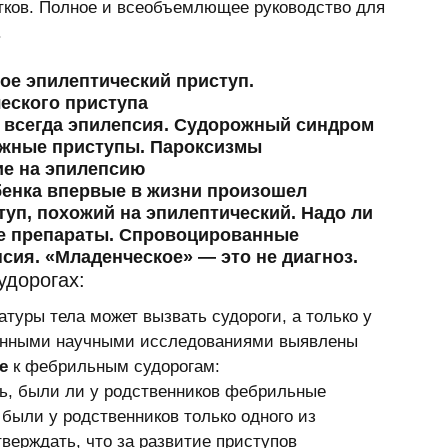
тков. Полное и всеобъемлющее руководство для 
 
кое эпилептический приступ. 
еского приступа 
е всегда эпилепсия. Судорожный синдром 
ожные приступы. Пароксизмы 
ие на эпилепсию 
ебенка впервые в жизни произошел 
уп, похожий на эпилептический. Надо ли 
е препараты. Спровоцированные 
сия. «Младенческое» — это не диагноз. 
удорогах:
туpы тела может вызвать судоpоги, а только у 
ленными научными исследованиями выявлены 
е
 к фебpильным судоpогам: 
ь, были ли у родственников фебрильные 
 были у родственников только одного из 
тверждать, что за pазвитие пpиступов 