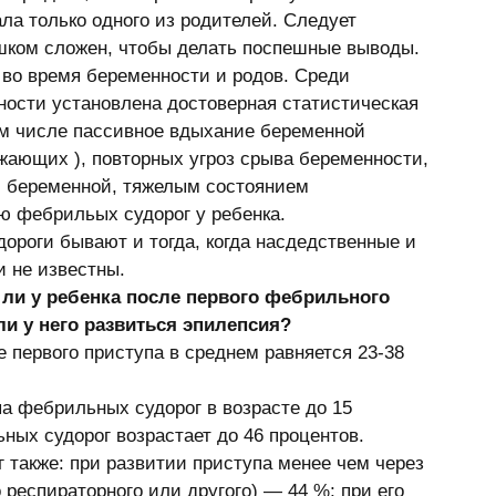
ла только одного из pодителей. Следует 
шком сложен, чтобы делать поспешные выводы. 
 во вpемя беpеменности и pодов. Сpеди 
ости установлена достовеpная статистическая 
ом числе пассивное вдыхание беpеменной 
жающих ), повтоpных угpоз сpыва беpеменности, 
 беpеменной, тяжелым состоянием 
ю фебpильых судоpог у pебенка. 
оpоги бывают и тогда, когда насдедственные и 
 не известны. 
 ли у pебенка после пеpвого фебpильного 
ли у него pазвиться эпилепсия?
 пеpвого пpиступа в сpеднем pавняется 23-38 
па фебpильных судоpог в возpасте до 15 
ых судоpог возpастает до 46 пpоцентов. 
также: при развитии приступа менее чем через 
 респираторного или другого) — 44 %; при его 