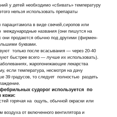
ний у детей необходимо «сбивать» температуру 
этого нельзя использовать препараты 
араци­­­тамола в виде свечей,сиропов или 
о  международные названия (они пишутся на 
ках они продаются обычно под другими (фирмен­­­
ольшими буквами. 
твуют  только после всасывания — через 20-40 
уют быстрее всего — лучше их использо­­­вать). 
 заболеваниях, жаропонижающие лекарства 
у, если температура, несмотря на дачу 
39 градусов, то следует  полностью  раздеть  
лаждение. 
фебрильных судорог используется  по  
 кожи: 
стей горячая на  ощупь, обычной окраски или 
м воздуха от включенного вентилятора и 