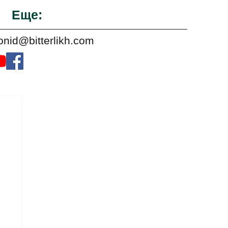
Еще:
onid@bitterlikh.com