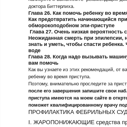
доктора Биттерлиха.  
Глава 26. Как помочь ребенку во врем
Как предотвратить начинающийся прис
обморокоподобном эпи-приступе 
 Глава 27. Очень низкая вероятность смерти при приступе эпилепсии. 
Неожиданная смерть при эпилепсии, н
знать и уметь, чтобы спасти ребенка.
воде 
Глава 28. Когда надо вызывать машин
вам помочь 
Как вы узнаете из этих рекомендаций, от 
ребенку во время приступа. 
Поэтому, внимательно пpоследите за пpис
после его завершения запишите свои на
приступа имеются на моем сайте в открт
поможет квалифицированному врачу под
ПРОФИЛАКТИКА ФЕБРИЛЬНЫХ СУ
I. ЖАРОПОНИЖАЮЩИЕ средства при 