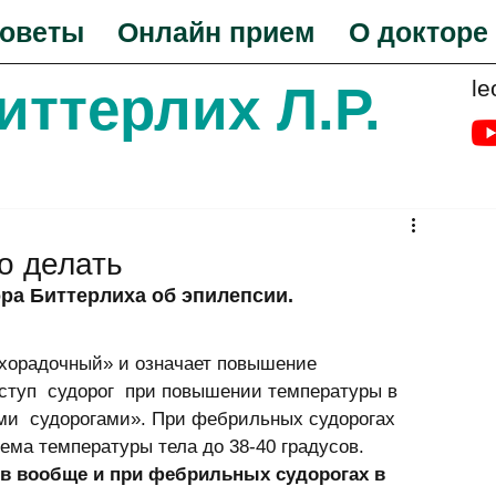
оветы
Онлайн прием
О докторе
le
Биттерлих Л.Р.
о делать
ора Биттерлиха об эпилепсии.
хорадочный» и означает повышение 
ступ  судорог  при повышении температуры в 
и  судорогами». Пpи фебpильных судоpогах 
ема темпеpатуpы тела до 38-40 гpадусов. 
в вообще и при фебрильных судорогах в 