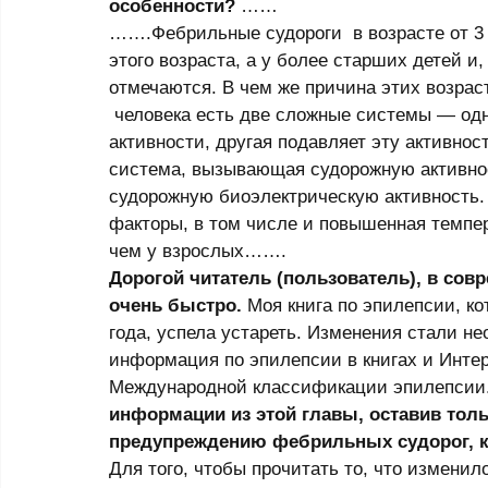
особенности?
 …… 
…….Фебрильные судороги  в возрасте от 3 
этого возраста, а у более старших детей и,
отмечаются. В чем же причина этих возраст
 человека есть две сложные системы — одн
активности, другая подавляет эту активнос
система, вызывающая судорожную активнос
судорожную биоэлектрическую активность
факторы, в том числе и повышенная темпер
чем у взрослых……. 
Дорогой читатель (пользователь), в сов
очень быстро.
 Моя книга по эпилепсии, к
года, успела устареть. Изменения стали н
информация по эпилепсии в книгах и Интер
Международной классификации эпилепсии.
информации из этой главы, оставив толь
предупреждению фебрильных судорог, к
Для того, чтобы прочитать то, что изменил