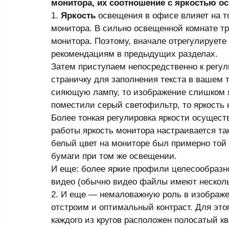
монитора, их соотношение с яркостью о
1.
 Яркость
 освещения в офисе влияет на т
монитора. В сильно освещенной комнате т
монитора. Поэтому, вначале отрегулируете
рекомендациям в предыдущих разделах. 
Затем приступаем непосредственно к регули
страничку для заполнения текста в вашем т
сияющую лампу, то изображение слишком яр
поместили серый светофильтр, то яркость 
Более тонкая регулировка яркости осущес
работы яркость монитора настраивается т
белый цвет на мониторе был примерно той ж
бумаги при том же освещении. 
И еще: более яркие профили целесообразно
видео (обычно видео файлы имеют несколь
2. И еще — немаловажную роль в изображе
отстроим и оптимальный контраст. Для этог
каждого из кругов расположен полосатый кв