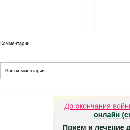
Компьютер
Комментарии
синдром. О
оборудован
Конкретные 
места
настройке о
Ваш комментарий...
компьютера,
(монитора) и
предотвраще
Компьютерный зрительный
глазами
синдром. Причины,
признаки и последствия
До окончания вой
онлайн (с
Прием и лечение д