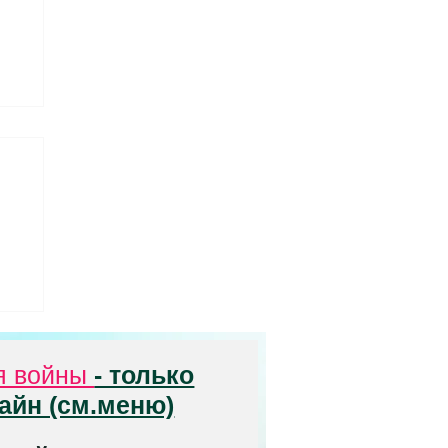
ла
м
а
я войны
- только
айн (см.меню)