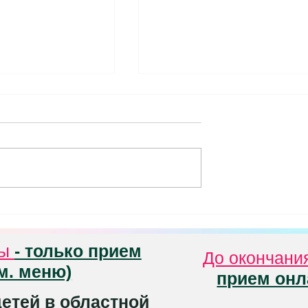
ный зрительный
Упражнения для глаз и те
свещенность и
при работе с компьютеро
ие рабочего
рекомендации по
Комплексы упражнений для
свещения около
глаз и тела для
 настройки дисплея
предупреждения усталости,
 др. для
близорукости, нарушений
ния проблем с
осанки и болей при работе н
компьютере
ны
- только прием
До окончани
м. меню)
прием онл
етей в областной