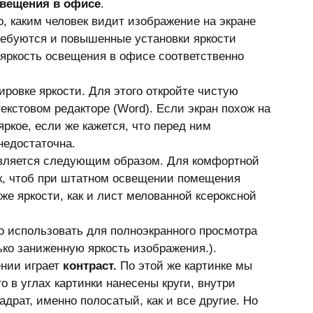
свещения в офисе
.   
о, каким человек видит изображение на экране 
ребуются и повышенные установки яркости 
 яркость освещения в офисе соответственно 
ровке яркости. Для этого откройте чистую 
екстовом редакторе (Word). Если экран похож на 
кое, если же кажется, что перед ним 
недостаточна. 
твляется следующим образом. Для комфортной 
ак, чтоб при штатном освещении помещения 
е яркости, как и лист мелованной ксероксной 
 использовать для полноэкранного просмотра 
ко заниженную яркость изображения.). 
нии играет 
контраст.
 По этой же картинке мы 
о в углах картинки нанесены круги, внутри 
адрат, именно полосатый, как и все другие. Но 