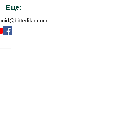
Еще:
onid@bitterlikh.com