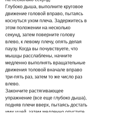
Глубоко дыша, выполните круговое 
движение головой вправо, пытаясь 
коснуться ухом плеча. Задержитесь в 
этом положении на несколько 
секунд, затем поверните голову 
влево, к левому плечу, опять делая 
паузу. Когда вы почувствуете, что 
мышцы расслаблены, начните 
медленно выполнять вращательные 
движения толовой вначале вправо 
три-пять раз, затем то же число раз 
влево. 
Закончите растягивающее 
упражнение (все еще глубоко дыша), 
подняв плечи вверх, пытаясь достать 
ими ушей, затем медленно опустите 
их. Повторите 5 раз. 
Гимнастическое упражнение для 