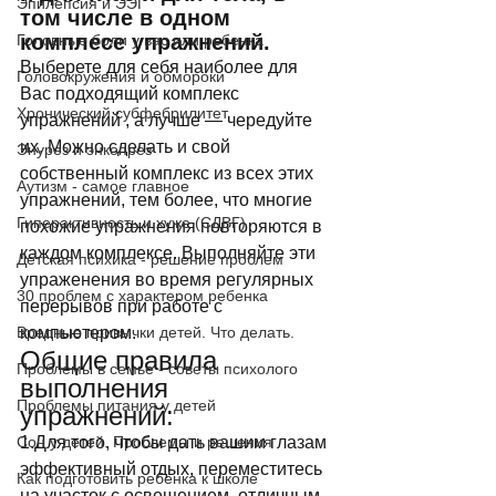
Эпилепсия и ЭЭГ
том числе в одном 
комплесе упражнений. 
Головные боли у вас или ребенка
Выберете для себя наиболее для 
Головокружения и обмороки
Вас подходящий комплекс 
Хронический субфебрилитет
упражнений , а лучше — чередуйте 
их. Можно сделать и свой 
Энурез и энкопрез
собственный комплекс из всех этих 
Аутизм - самое главное
упражнений, тем более, что многие 
Гиперактивность и хуже (СДВГ)
похожие упражнения повторяются в 
каждом комплексе. Выполняйте эти 
Детская психика - решение проблем
упраженения во время регулярных 
30 проблем с характером ребенка
перерывов при работе с 
Вредные привычки детей. Что делать.
компьютером. 
Общие правила 
Проблемы в семье - советы психолого
выполнения 
Проблемы питания у детей
упражнений: 
Сон у детей. Проблемы и решения
1.Для того, чтобы дать вашим глазам 
эффективный отдых, переместитесь 
Как подготовить ребенка к школе
на участок с освещением, отличным 