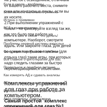
Если в школе - проблемы
от вашего рабочего места, снимите 
очки или контактные линзы, если вы 
Безопасность маленького ребенка
их носите. 
Истина о прививках
2.При выполнении упражнений с 
ВСД и травма головы
телом – не фиксируйте взгляд так же, 
как это было при работе на 
Боли в в шее и спине - что делать!
компьютере. Наоборот, смотрите 
Проблемы нервной системы взрослых
вдаль. Или закройте глаза. Для детей 
Сон у взрослых. Решение проблем
во время перерывов полезны (для 
отдыха глаз) такие игры, при которых 
Все главное о фитотерапии для Вас
надо следить глазами за быстро 
Правильное и лечебное питание
перемещающимися объектами. 
Как измерять АД и сдавать анализы
Комплексы упражнений 
Работа с компьютером: ваше здоровье
для глаз при работе за 
Путешествия - важные советы врача
компьютером. 
Авиа-перелеты: советы врача
Самый простой  комплекс 
упражнений для глаз №1. 
Статьи в газете "Зеркало недели"