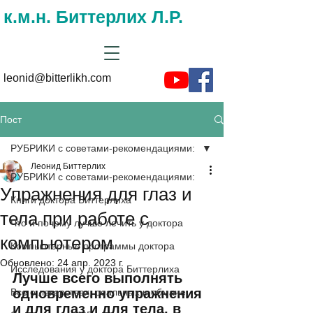
к.м.н. Биттерлих Л.Р.
leonid@bitterlikh.com
Пост
РУБРИКИ с советами-рекомендациями:
Леонид Биттерлих
РУБРИКИ с советами-рекомендациями:
Упражнения для глаз и
Книги доктора Биттерлиха
тела при работе с
Что и почему лучше лечить у доктора
компьютером
Компьютерные программы доктора
Обновлено:
24 апр. 2023 г.
Исследования у доктора Биттерлиха
Лучше всего выполнять 
одновременно упражнения 
Все о лекарствах, реальных и обмане
и для глаз и для тела, в 