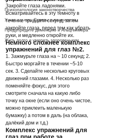
Закройте глаза ладонями. 
Психопатология законотворчества
Всматривайтесь в эту темноту в 
У нас и у них. Советы о лечении за
течение тридцати секунд, затем 
закройте глаза, перед тем как убрать 
Предупредите деменцию и Альцгеймера
руки, и медленно откройте их. 
Жить долго и умереть здоровеньким
Немного сложнее комплекс 
упражнений для глаз №2. 
1. Зажмурьте глаза на ~ 10 секунд; 2. 
Быстро моргайте в течении ~5-10 
сек. 3. Сделайте несколько круговых 
движений глазами. 4. Несколько раз 
поменяйте фокус, для этого 
смотрите сначала на какую либо 
точку на окне (если оно очень чистое, 
можно приклеить маленькую 
бумажку) а потом в даль (на облака, 
далёкий дом и т.д.) 
Комплекс упражнений для 
глаз при работе за 