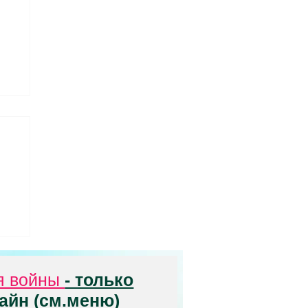
е
я войны
- только
айн (см.меню)