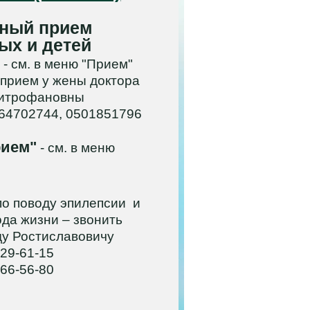
ный прием
ых и детей
 - см. в меню "Прием"
 прием у жены доктора
итрофановны
964702744, 0501851796
рием"
- см. в меню
о поводу эпилепсии и
ода жизни – звонить
у Ростиславовичу
29-61-15
66-56-80