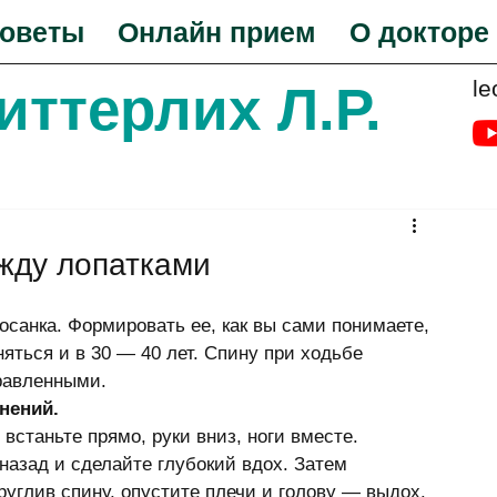
оветы
Онлайн прием
О докторе
le
Биттерлих Л.Р.
жду лопатками
санка. Формировать ее, как вы сами понимаете, 
няться и в 30 — 40 лет. Спину при ходьбе 
равленными. 
нений.
встаньте прямо, руки вниз, ноги вместе. 
назад и сделайте глубокий вдох. Затем 
руглив спину, опустите плечи и голову — выдох. 