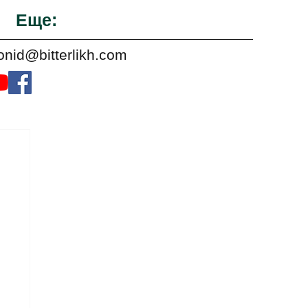
Еще:
onid@bitterlikh.com