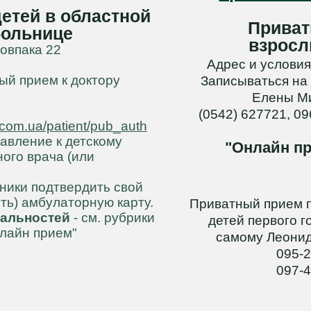
етей в областной
Приват
больнице
взросл
Ковпака 22
Адрес и условия
ый прием к доктору
Записываться на
Елены М
(0542) 627721, 0
.com.ua/patient/pub_auth
равление к детскому
"Онлайн п
ного врача (или
иники подтвердить свой
ть) амбулаторную карту.
Приватный прием п
альностей
- см. рубрики
детей первого г
нлайн прием"
самому Леонид
095-2
097-4