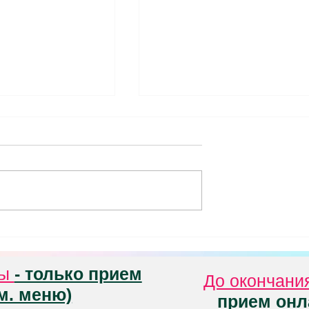
двигаться при
Упражнения при болях в
ине
шее вне обострения
ванное
Упражения для того, чтобы н
 по
болела шея. Включите их в
ию болей в спине:
свою утреннюю зарядку и
идеть, стоять и
делайте в перерывах между
работой.
ны
- только прием
До окончани
м. меню)
прием онл